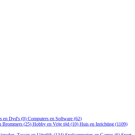
s en Dvd's (0)
Computers en Software (62)
en Brommers (25)
Hobby en Vrije tijd (10)
Huis en Inrichting (1109)
ieraden, Tassen en Uiterlijk (134)
Spelcomputers en Games (6)
Sport