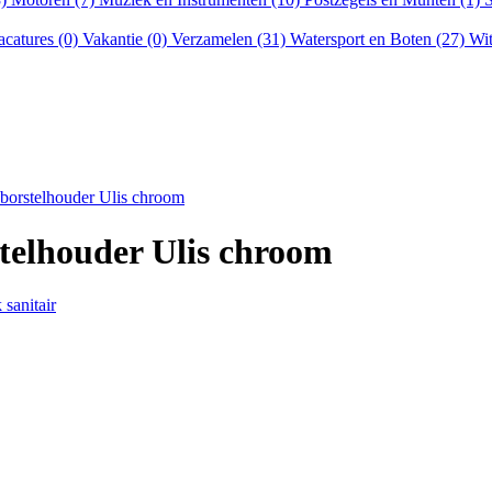
acatures (0)
Vakantie (0)
Verzamelen (31)
Watersport en Boten (27)
Wit
 borstelhouder Ulis chroom
stelhouder Ulis chroom
 sanitair