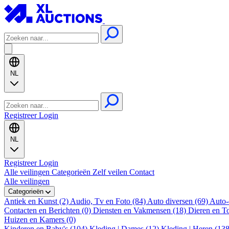
NL
Registreer
Login
NL
Registreer
Login
Alle veilingen
Categorieën
Zelf veilen
Contact
Alle veilingen
Categorieën
Antiek en Kunst (2)
Audio, Tv en Foto (84)
Auto diversen (69)
Auto-
Contacten en Berichten (0)
Diensten en Vakmensen (18)
Dieren en T
Huizen en Kamers (0)
Kinderen en Baby's (104)
Kleding | Dames (12)
Kleding | Heren (13