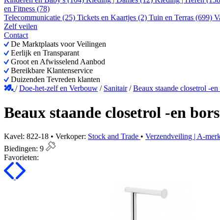
en Fitness (78)
Telecommunicatie (25)
Tickets en Kaartjes (2)
Tuin en Terras (699)
V
Zelf veilen
Contact
De Marktplaats voor Veilingen
Eerlijk en Transparant
Groot en Afwisselend Aanbod
Bereikbare Klantenservice
Duizenden Tevreden klanten
/
Doe-het-zelf en Verbouw
/
Sanitair
/
Beaux staande closetrol -en
Beaux staande closetrol -en bor
Kavel: 822-18 • Verkoper:
Stock and Trade
•
Verzendveiling | A-merk
Biedingen:
9
Favorieten: