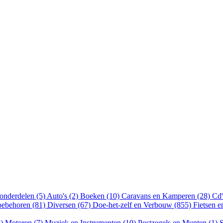
onderdelen (5)
Auto's (2)
Boeken (10)
Caravans en Kamperen (28)
Cd'
oebehoren (81)
Diversen (67)
Doe-het-zelf en Verbouw (855)
Fietsen 
8)
Motoren (7)
Muziek en Instrumenten (10)
Postzegels en Munten (1)
S