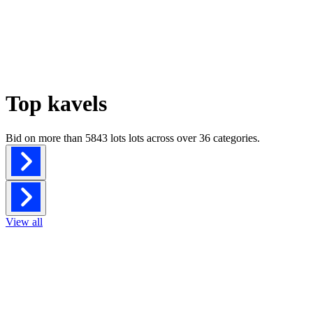
Top kavels
Bid on more than
5843 lots
lots across over
36
categories.
View all