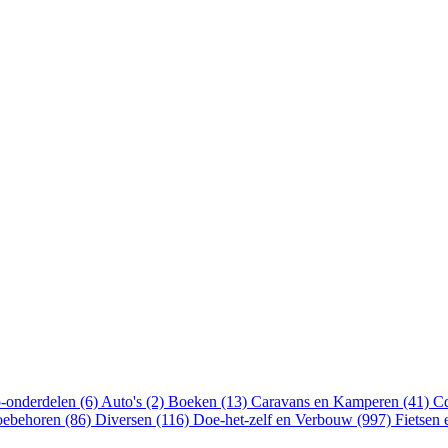
-onderdelen (6)
Auto's (2)
Boeken (13)
Caravans en Kamperen (41)
Cd
oebehoren (86)
Diversen (116)
Doe-het-zelf en Verbouw (997)
Fietsen