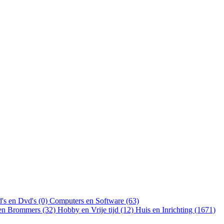
's en Dvd's (0)
Computers en Software (63)
 en Brommers (32)
Hobby en Vrije tijd (12)
Huis en Inrichting (1671)