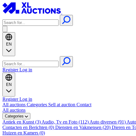
EN
Register
Log in
EN
Register
Log in
All auctions
Categories
Sell at auction
Contact
All auctions
Categories
Antiek en Kunst (3)
Audio, Tv en Foto (112)
Auto diversen (91)
Auto
Contacten en Berichten (0)
Diensten en Vakmensen (20)
Dieren en T
Huizen en Kamers (0)