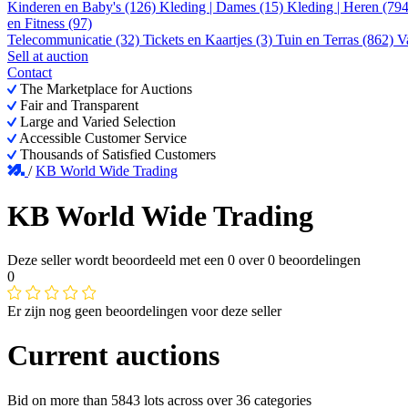
Kinderen en Baby's (126)
Kleding | Dames (15)
Kleding | Heren (79
en Fitness (97)
Telecommunicatie (32)
Tickets en Kaartjes (3)
Tuin en Terras (862)
V
Sell at auction
Contact
The Marketplace for Auctions
Fair and Transparent
Large and Varied Selection
Accessible Customer Service
Thousands of Satisfied Customers
/
KB World Wide Trading
KB World Wide Trading
Deze seller wordt beoordeeld met een
0
over
0 beoordelingen
0
Er zijn nog geen beoordelingen voor deze seller
Current auctions
Bid on more than
5843 lots
across over
36 categories