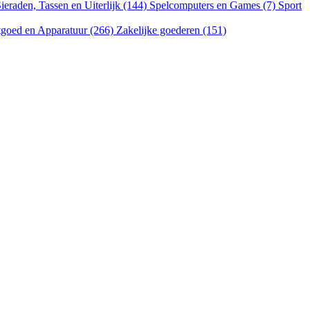
ieraden, Tassen en Uiterlijk (144)
Spelcomputers en Games (7)
Sport
goed en Apparatuur (266)
Zakelijke goederen (151)