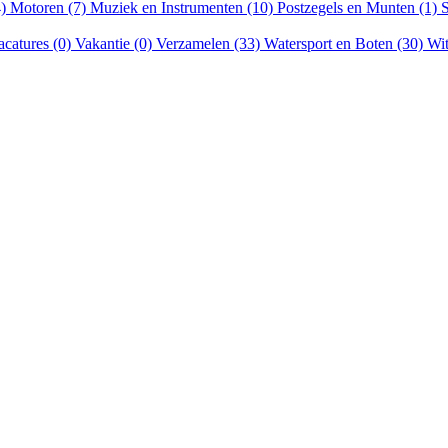
4)
Motoren (7)
Muziek en Instrumenten (10)
Postzegels en Munten (1)
S
acatures (0)
Vakantie (0)
Verzamelen (33)
Watersport en Boten (30)
Wit