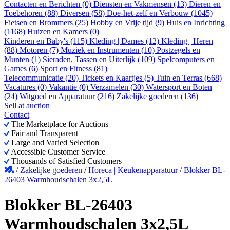
Contacten en Berichten (0)
Diensten en Vakmensen (13)
Dieren en
Toebehoren (88)
Diversen (58)
Doe-het-zelf en Verbouw (1045)
Fietsen en Brommers (25)
Hobby en Vrije tijd (9)
Huis en Inrichting
(1168)
Huizen en Kamers (0)
Kinderen en Baby's (115)
Kleding | Dames (12)
Kleding | Heren
(88)
Motoren (7)
Muziek en Instrumenten (10)
Postzegels en
Munten (1)
Sieraden, Tassen en Uiterlijk (109)
Spelcomputers en
Games (6)
Sport en Fitness (81)
Telecommunicatie (20)
Tickets en Kaartjes (5)
Tuin en Terras (668)
Vacatures (0)
Vakantie (0)
Verzamelen (30)
Watersport en Boten
(24)
Witgoed en Apparatuur (216)
Zakelijke goederen (136)
Sell at auction
Contact
The Marketplace for Auctions
Fair and Transparent
Large and Varied Selection
Accessible Customer Service
Thousands of Satisfied Customers
/
Zakelijke goederen
/
Horeca | Keukenapparatuur
/
Blokker BL-
26403 Warmhoudschalen 3x2,5L
Blokker BL-26403
Warmhoudschalen 3x2,5L