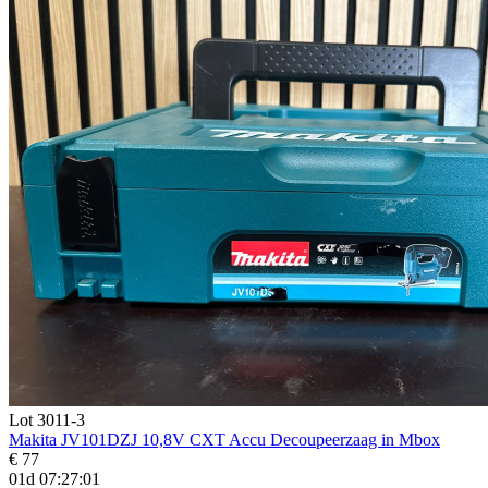
Lot 3011-3
Makita JV101DZJ 10,8V CXT Accu Decoupeerzaag in Mbox
€ 77
01d 07:26:59