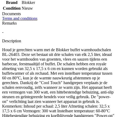
Brand
Blokker
Condition
Nieuw
Documents
Terms and conditions
Remarks
-
Description
Houd je gerechten warm met de Blokker buffet warmhoudschalen
BL-26403. Deze set bestaat uit drie schalen van elk 2,5 liter, ideaal
voor het warmhouden van groenten, vlees en sauzen tijdens een
barbecue, feestmaaltijd of buffet. De schalen hebben een royale
afmeting van 32,5 x 17,5 x 6 cm en kunnen worden gebruikt als
buffetwarmer of als rechaud. Met een instelbare temperatuur tussen
60 en 80°C, kun je de warmte nauwkeurig afstemmen op je
gerechten. Dankzij de "Cool Touch" handgrepen verplaats je de
schalen eenvoudig, zelfs wanneer ze warm zijn. Het apparaat heeft
een vermogen van 300 watt, een hittebestendige behuizing, anti-slip
steunen en geïntegreerde hendels voor veilig gebruik. De "power-
on" verlichting laat zien wanneer het apparaat in gebruik is.
Kenmerken: Inhoud per schaal: 2,5 liter Afmeting schalen: 32,5 x
17,5 x 6 cm Vermogen: 300 watt Instelbare temperatuur: 60-80°C
Hittebestendige behuizing en koelblijvende handgrepen "Power-on"