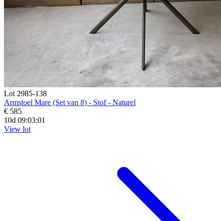
Lot 2985-138
Armstoel Mare (Set van 8) - Stof - Naturel
€ 585
10d 09:02:59
View lot