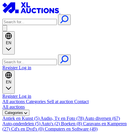
EN
Register
Log in
EN
Register
Log in
All auctions
Categories
Sell at auction
Contact
All auctions
Categories
Antiek en Kunst (5)
Audio, Tv en Foto (78)
Auto diversen (67)
Auto-onderdelen (5)
Auto's (2)
Boeken (8)
Caravans en Kamperen
(27)
Cd's en Dvd's (0)
Computers en Software (49)