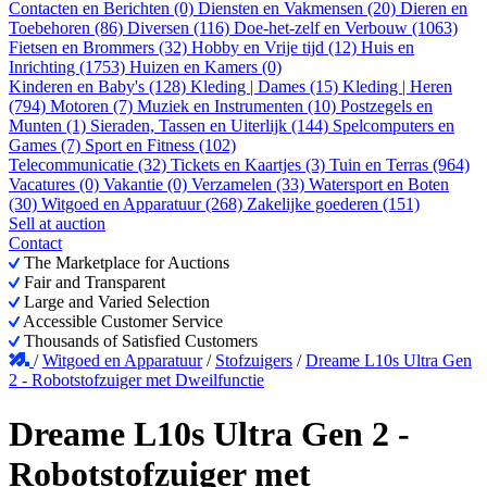
Contacten en Berichten (0)
Diensten en Vakmensen (20)
Dieren en
Toebehoren (86)
Diversen (116)
Doe-het-zelf en Verbouw (1063)
Fietsen en Brommers (32)
Hobby en Vrije tijd (12)
Huis en
Inrichting (1753)
Huizen en Kamers (0)
Kinderen en Baby's (128)
Kleding | Dames (15)
Kleding | Heren
(794)
Motoren (7)
Muziek en Instrumenten (10)
Postzegels en
Munten (1)
Sieraden, Tassen en Uiterlijk (144)
Spelcomputers en
Games (7)
Sport en Fitness (102)
Telecommunicatie (32)
Tickets en Kaartjes (3)
Tuin en Terras (964)
Vacatures (0)
Vakantie (0)
Verzamelen (33)
Watersport en Boten
(30)
Witgoed en Apparatuur (268)
Zakelijke goederen (151)
Sell at auction
Contact
The Marketplace for Auctions
Fair and Transparent
Large and Varied Selection
Accessible Customer Service
Thousands of Satisfied Customers
/
Witgoed en Apparatuur
/
Stofzuigers
/
Dreame L10s Ultra Gen
2 - Robotstofzuiger met Dweilfunctie
Dreame L10s Ultra Gen 2 -
Robotstofzuiger met