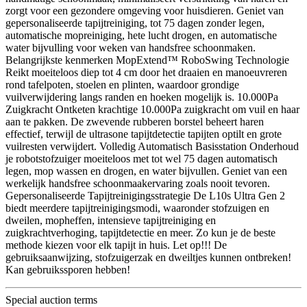
zorgt voor een gezondere omgeving voor huisdieren. Geniet van
gepersonaliseerde tapijtreiniging, tot 75 dagen zonder legen,
automatische mopreiniging, hete lucht drogen, en automatische
water bijvulling voor weken van handsfree schoonmaken.
Belangrijkste kenmerken MopExtend™ RoboSwing Technologie
Reikt moeiteloos diep tot 4 cm door het draaien en manoeuvreren
rond tafelpoten, stoelen en plinten, waardoor grondige
vuilverwijdering langs randen en hoeken mogelijk is. 10.000Pa
Zuigkracht Ontketen krachtige 10.000Pa zuigkracht om vuil en haar
aan te pakken. De zwevende rubberen borstel beheert haren
effectief, terwijl de ultrasone tapijtdetectie tapijten optilt en grote
vuilresten verwijdert. Volledig Automatisch Basisstation Onderhoud
je robotstofzuiger moeiteloos met tot wel 75 dagen automatisch
legen, mop wassen en drogen, en water bijvullen. Geniet van een
werkelijk handsfree schoonmaakervaring zoals nooit tevoren.
Gepersonaliseerde Tapijtreinigingsstrategie De L10s Ultra Gen 2
biedt meerdere tapijtreinigingsmodi, waaronder stofzuigen en
dweilen, mopheffen, intensieve tapijtreiniging en
zuigkrachtverhoging, tapijtdetectie en meer. Zo kun je de beste
methode kiezen voor elk tapijt in huis. Let op!!! De
gebruiksaanwijzing, stofzuigerzak en dweiltjes kunnen ontbreken!
Kan gebruikssporen hebben!
Special auction terms