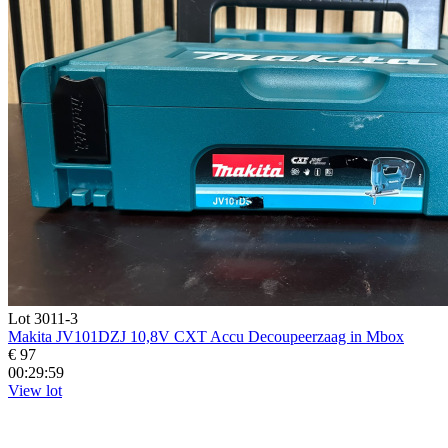
Lot 3011-3
Makita JV101DZJ 10,8V CXT Accu Decoupeerzaag in Mbox
€ 97
00:29:58
View lot