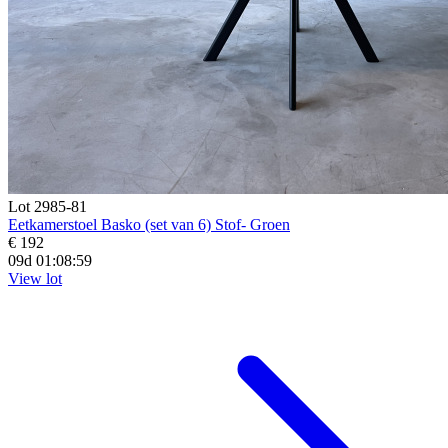
Lot 2985-81
Eetkamerstoel Basko (set van 6) Stof- Groen
€ 192
09d 01:08:58
View lot