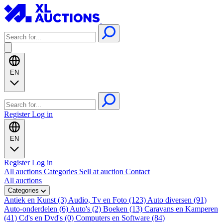
EN
Register
Log in
EN
Register
Log in
All auctions
Categories
Sell at auction
Contact
All auctions
Categories
Antiek en Kunst (3)
Audio, Tv en Foto (123)
Auto diversen (91)
Auto-onderdelen (6)
Auto's (2)
Boeken (13)
Caravans en Kamperen
(41)
Cd's en Dvd's (0)
Computers en Software (84)