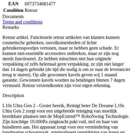
EAN
6973734681477
Condition
Retour
Documents
Terms and conditions
Remarks
Retour artikel. Functionele retour artikelen van klanten kunnen
cosmetische gebreken, onvolkomenheden of lichte
gebruikersspoortjes vertonen, maar ze hebben geen schade. Er
kunnen niet-essentiële accessoires ontbreken, maar ze zijn nog
steeds functioneel. Ze hebben misschien niet hun originele
verpakking of zelfs helemaal geen verpakking. ze zijn niet langer
dan 14 dagen gebruikt (de tijd die nodig is om ze naar de leverancier
terug te sturen). Op alle gewonnen kavels geven wij 1 maand
garantie. Gewonnen kavels worden na betalingen binnen 7 dagen
verstuurd. Retour verzendkosten zijn voor eigen rekening.
Description
L10s Ultra Gen 2 - Groter bereik, Reinigt beter De Dreame L10s
Ultra Gen 2 zorgt voor een uitgebreide reiniging van moeilijk
bereikbare plaatsen met de MopExtend™ RoboSwing Technologie.
Zijn krachtige 10.000Pa zuigkracht pakt vuil, stof en haar van
huisdieren aan. Het apparaat zorgt voor een vermindering van
handmatige schoonmaak, minimaliseert verstrikking van haren en