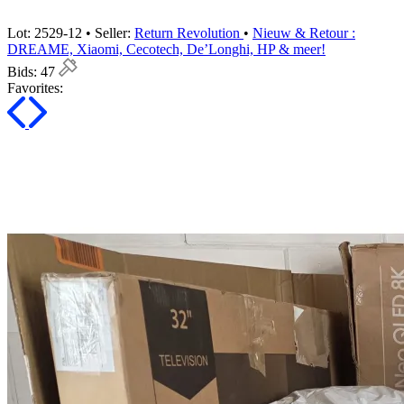
Lot: 2529-12 • Seller:
Return Revolution
•
Nieuw & Retour :
DREAME, Xiaomi, Cecotech, De’Longhi, HP & meer!
Bids:
47
Favorites: