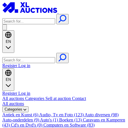
EN
Register
Log in
EN
Register
Log in
All auctions
Categories
Sell at auction
Contact
All auctions
Categories
Antiek en Kunst (6)
Audio, Tv en Foto (123)
Auto diversen (98)
Auto-onderdelen (9)
Auto's (1)
Boeken (13)
Caravans en Kamperen
(43)
Cd's en Dvd's (0)
Computers en Software (83)