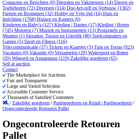
Contacten en Berichten (0)
Diensten en Vakmensen (14)
Dieren en
Toebehoren (72)
Diversen (114)
Doe-het-zelf en Verbouw (1302)
Fietsen en Brommers (32)
Hobby en Vrije tijd (16)
Huis en
Inrichting (1768)
Huizen en Kamers (0)
Kinderen en Baby's (127)
Kleding | Dames (17)
Kleding | Heren
(745)
Motoren (7)
Muziek en Instrumenten (13)
Postzegels en
Munten (1)
Sieraden, Tassen en Uiterlijk (80)
Spelcomputers en
Games (5)
Sport en Fitness (116)
Telecommunicatie (37)
Tickets en Kaartjes (3)
Tuin en Terras (923)
Vacatures (0)
Vakantie (0)
Verzamelen (29)
Watersport en Boten
(20)
Witgoed en Apparatuur (219)
Zakelijke goederen (65)
Sell at auction
Contact
The Marketplace for Auctions
Fair and Transparent
Large and Varied Selection
Accessible Customer Service
Thousands of Satisfied Customers
/
Zakelijke goederen
/
Partijgoederen en Retail | Partijgoederen
/
Ongecontroleerde Retouren Pallet
Ongecontroleerde Retouren
Pallet