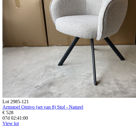
Lot 2985-121
Armstoel Omivo (set van 8) Stof - Naturel
€ 528
07d 02:40:59
View lot