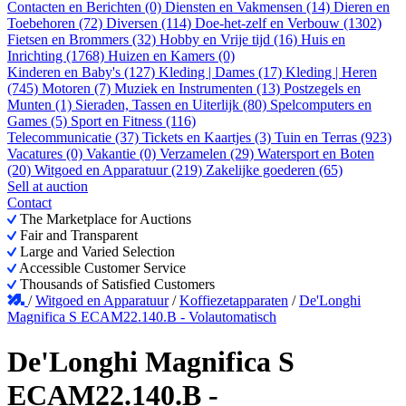
Contacten en Berichten (0)
Diensten en Vakmensen (14)
Dieren en
Toebehoren (72)
Diversen (114)
Doe-het-zelf en Verbouw (1302)
Fietsen en Brommers (32)
Hobby en Vrije tijd (16)
Huis en
Inrichting (1768)
Huizen en Kamers (0)
Kinderen en Baby's (127)
Kleding | Dames (17)
Kleding | Heren
(745)
Motoren (7)
Muziek en Instrumenten (13)
Postzegels en
Munten (1)
Sieraden, Tassen en Uiterlijk (80)
Spelcomputers en
Games (5)
Sport en Fitness (116)
Telecommunicatie (37)
Tickets en Kaartjes (3)
Tuin en Terras (923)
Vacatures (0)
Vakantie (0)
Verzamelen (29)
Watersport en Boten
(20)
Witgoed en Apparatuur (219)
Zakelijke goederen (65)
Sell at auction
Contact
The Marketplace for Auctions
Fair and Transparent
Large and Varied Selection
Accessible Customer Service
Thousands of Satisfied Customers
/
Witgoed en Apparatuur
/
Koffiezetapparaten
/
De'Longhi
Magnifica S ECAM22.140.B - Volautomatisch
De'Longhi Magnifica S
ECAM22.140.B -