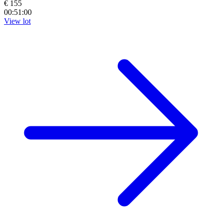
€ 155
00:50:59
View lot