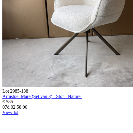
Lot 2985-138
Armstoel Mare (Set van 8) - Stof - Naturel
€ 585
07d 02:57:59
View lot