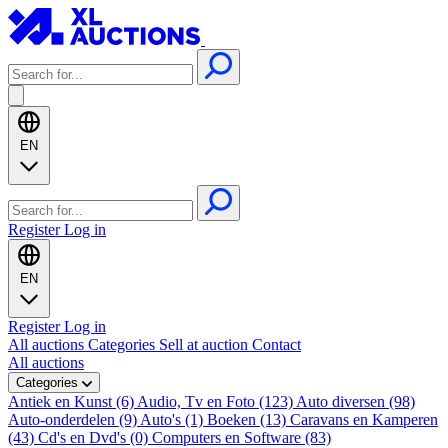
EN
Register
Log in
EN
Register
Log in
All auctions
Categories
Sell at auction
Contact
All auctions
Categories
Antiek en Kunst (6)
Audio, Tv en Foto (123)
Auto diversen (98)
Auto-onderdelen (9)
Auto's (1)
Boeken (13)
Caravans en Kamperen
(43)
Cd's en Dvd's (0)
Computers en Software (83)