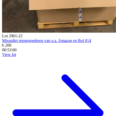
Lot 2901-22
Mixpallet retourgoederen van o.a. Amazon en Bol #14
€ 200
00:52:59
View lot