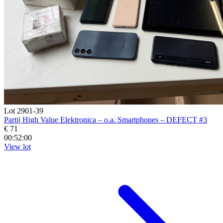
Lot 2901-39
Partij High Value Elektronica – o.a. Smartphones – DEFECT #3
€ 71
00:51:59
View lot