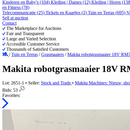
Kinderen en Baby's (104)
Kleding | Dames (12)
Kleding | Heren (13
en Fitness (78)
Telecommunicatie (25)
Tickets en Kaartjes (2)
Tuin en Terras (695)
V
Sell at auction
Contact
The Marketplace for Auctions
Fair and Transparent
Large and Varied Selection
Accessible Customer Service
Thousands of Satisfied Customers
/
Tuin en Terras
/
Grasmaaiers
/
Makita robotgrasmaaier 18V R
Makita robotgrasmaaier 18V 
Lot: 2651-1 • Seller:
Stock and Trade
•
Makita Machines: Nieuw, sho
Bids:
53
Favorites: