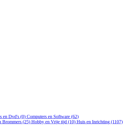
s en Dvd's (0)
Computers en Software (62)
en Brommers (25)
Hobby en Vrije tijd (10)
Huis en Inrichting (1107)