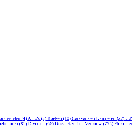
onderdelen (4)
Auto's (2)
Boeken (10)
Caravans en Kamperen (27)
Cd'
oebehoren (81)
Diversen (66)
Doe-het-zelf en Verbouw (755)
Fietsen 