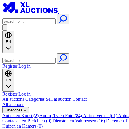
EN
Register
Log in
EN
Register
Log in
All auctions
Categories
Sell at auction
Contact
All auctions
Categories
Antiek en Kunst (2)
Audio, Tv en Foto (84)
Auto diversen (61)
Auto-
Contacten en Berichten (0)
Diensten en Vakmensen (16)
Dieren en T
Huizen en Kamers (0)