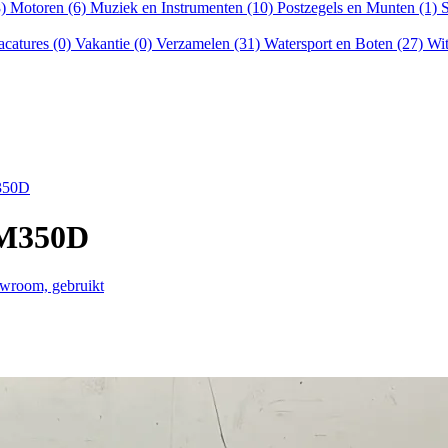
8)
Motoren (6)
Muziek en Instrumenten (10)
Postzegels en Munten (1)
S
acatures (0)
Vakantie (0)
Verzamelen (31)
Watersport en Boten (27)
Wit
M350D
RM350D
wroom, gebruikt