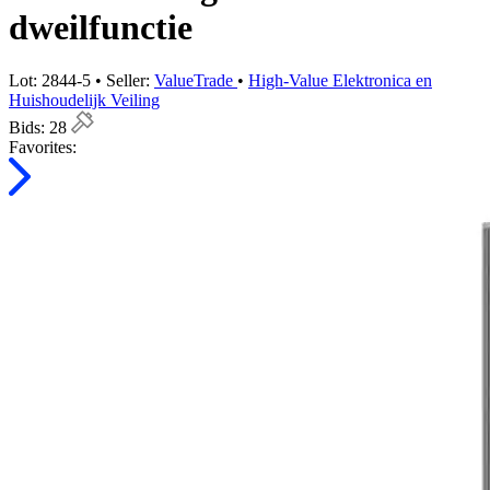
dweilfunctie
Lot: 2844-5 • Seller:
ValueTrade
•
High-Value Elektronica en
Huishoudelijk Veiling
Bids:
28
Favorites: