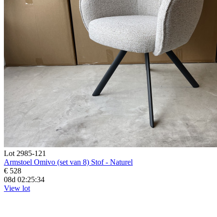
Lot 2985-121
Armstoel Omivo (set van 8) Stof - Naturel
€ 528
08d 02:25:33
View lot