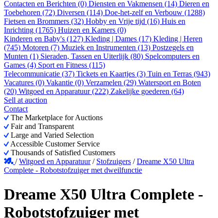
Contacten en Berichten (0)
Diensten en Vakmensen (14)
Dieren en
Toebehoren (72)
Diversen (114)
Doe-het-zelf en Verbouw (1288)
Fietsen en Brommers (32)
Hobby en Vrije tijd (16)
Huis en
Inrichting (1765)
Huizen en Kamers (0)
Kinderen en Baby's (127)
Kleding | Dames (17)
Kleding | Heren
(745)
Motoren (7)
Muziek en Instrumenten (13)
Postzegels en
Munten (1)
Sieraden, Tassen en Uiterlijk (80)
Spelcomputers en
Games (4)
Sport en Fitness (115)
Telecommunicatie (37)
Tickets en Kaartjes (3)
Tuin en Terras (943)
Vacatures (0)
Vakantie (0)
Verzamelen (29)
Watersport en Boten
(20)
Witgoed en Apparatuur (222)
Zakelijke goederen (64)
Sell at auction
Contact
The Marketplace for Auctions
Fair and Transparent
Large and Varied Selection
Accessible Customer Service
Thousands of Satisfied Customers
/
Witgoed en Apparatuur
/
Stofzuigers
/
Dreame X50 Ultra
Complete - Robotstofzuiger met dweilfunctie
Dreame X50 Ultra Complete -
Robotstofzuiger met