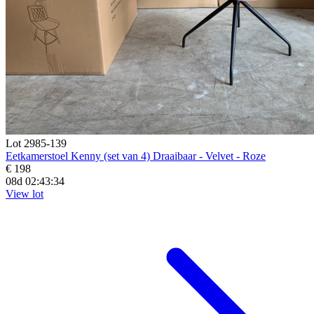
Lot 2985-139
Eetkamerstoel Kenny (set van 4) Draaibaar - Velvet - Roze
€ 198
08d 02:43:33
View lot