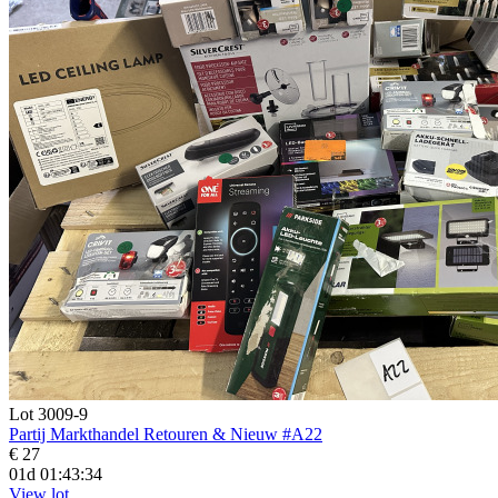
Lot 3009-9
Partij Markthandel Retouren & Nieuw #A22
€ 27
01d 01:43:33
View lot