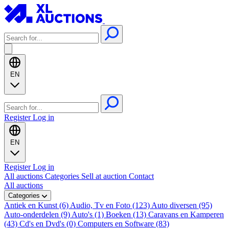
EN
Register
Log in
EN
Register
Log in
All auctions
Categories
Sell at auction
Contact
All auctions
Categories
Antiek en Kunst (6)
Audio, Tv en Foto (123)
Auto diversen (95)
Auto-onderdelen (9)
Auto's (1)
Boeken (13)
Caravans en Kamperen
(43)
Cd's en Dvd's (0)
Computers en Software (83)