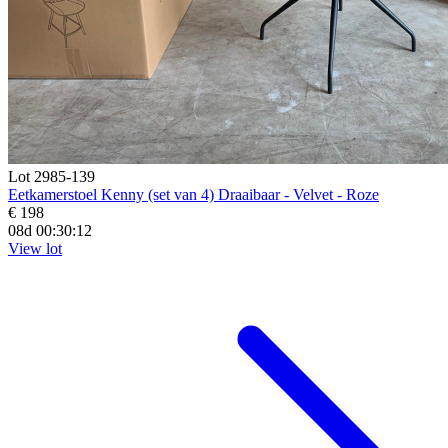
Lot 2985-139
Eetkamerstoel Kenny (set van 4) Draaibaar - Velvet - Roze
€ 198
08d 00:30:11
View lot