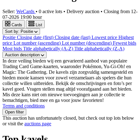
Seller:
WeCards
•
0 active lots
•
Delivery auction
• Closing from
12-
07-2026 19:00 hour
Cards
List
Sort by:
Positie
Positie
Closing date (first)
Closing date (last)
Lowest price
Highest
price
Lot number (ascending)
Lot number (descending)
Fewest bids
Most bids
Title alphabetically (A-Z)
Title alphabetically (Z-A)
Auction description
In deze veiling bieden wij een gevarieerd aanbod van populaire
Trading Card Game-kaarten, waaronder Pokémon, Yu-Gi-Oh! en
Magic: The Gathering. De kavels zijn zorgvuldig samengesteld en
bieden mooie kansen voor zowel verzamelaars als spelers die hun
collectie willen uitbreiden. Bekijk de omschrijvingen en foto’s per
kavel goed. Vragen stellen mag altijd voorafgaand aan het bieden.
Mis deze kans niet om nieuwe toevoegingen aan je collectie te
bemachtigen, bied mee en ga voor jouw favorieten!
Terms and conditions
Open filter
This auction has unfortunately closed, but check out top lots below
or visit the
auctions page
Top kavels