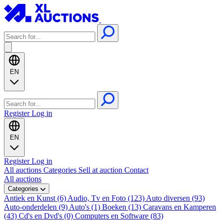
EN
Register
Log in
EN
Register
Log in
All auctions
Categories
Sell at auction
Contact
All auctions
Categories
Antiek en Kunst (6)
Audio, Tv en Foto (123)
Auto diversen (93)
Auto-onderdelen (9)
Auto's (1)
Boeken (13)
Caravans en Kamperen
(43)
Cd's en Dvd's (0)
Computers en Software (83)