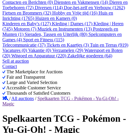
Contacten en Berichten (0)
Diensten en Vakmensen (14)
Dieren en
Toebehoren (72)
Diversen (114)
Doe-het-zelf en Verbouw (1262)
Fietsen en Brommers (32)
Hobby en Vrije tijd (16)
Huis en
Inrichting (1765)
Huizen en Kamers (0)
Kinderen en Baby's (127)
Kleding | Dames (17)
Kleding | Heren
(745)
Motoren (7)
Muziek en Instrumenten (13)
Postzegels en
Munten (1)
Sieraden, Tassen en Uiterlijk (80)
Spelcomputers en
Games (4)
Sport en Fitness (115)
Telecommunicatie (37)
Tickets en Kaartjes (3)
Tuin en Terras (919)
Vacatures (0)
Vakantie (0)
Verzamelen (29)
Watersport en Boten
(20)
Witgoed en Apparatuur (220)
Zakelijke goederen (64)
Sell at auction
Contact
The Marketplace for Auctions
Fair and Transparent
Large and Varied Selection
Accessible Customer Service
Thousands of Satisfied Customers
/
All auctions
/
Spelkaarten TCG - Pokémon - Yu-Gi-Oh! -
Magic
Spelkaarten TCG - Pokémon -
Yu-Gi-Oh! - Magic