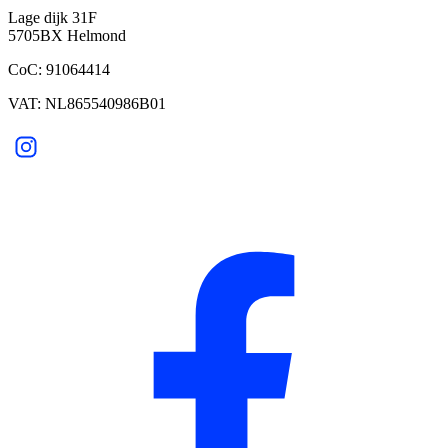
Lage dijk 31F
5705BX Helmond
CoC: 91064414
VAT: NL865540986B01