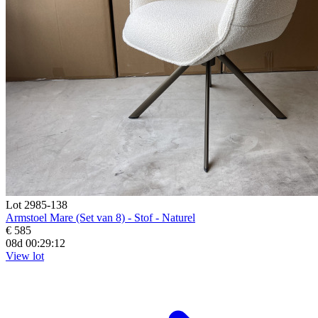
Lot 2985-138
Armstoel Mare (Set van 8) - Stof - Naturel
€ 585
08d 00:29:11
View lot