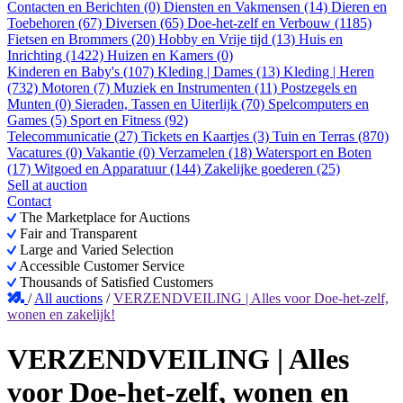
Contacten en Berichten (0)
Diensten en Vakmensen (14)
Dieren en
Toebehoren (67)
Diversen (65)
Doe-het-zelf en Verbouw (1185)
Fietsen en Brommers (20)
Hobby en Vrije tijd (13)
Huis en
Inrichting (1422)
Huizen en Kamers (0)
Kinderen en Baby's (107)
Kleding | Dames (13)
Kleding | Heren
(732)
Motoren (7)
Muziek en Instrumenten (11)
Postzegels en
Munten (0)
Sieraden, Tassen en Uiterlijk (70)
Spelcomputers en
Games (5)
Sport en Fitness (92)
Telecommunicatie (27)
Tickets en Kaartjes (3)
Tuin en Terras (870)
Vacatures (0)
Vakantie (0)
Verzamelen (18)
Watersport en Boten
(17)
Witgoed en Apparatuur (144)
Zakelijke goederen (25)
Sell at auction
Contact
The Marketplace for Auctions
Fair and Transparent
Large and Varied Selection
Accessible Customer Service
Thousands of Satisfied Customers
/
All auctions
/
VERZENDVEILING | Alles voor Doe-het-zelf,
wonen en zakelijk!
VERZENDVEILING | Alles
voor Doe-het-zelf, wonen en