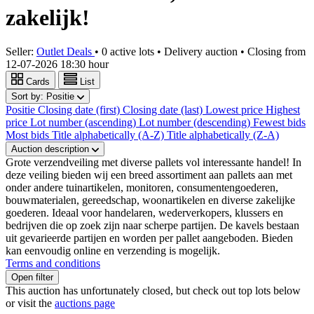
zakelijk!
Seller:
Outlet Deals
•
0 active lots
•
Delivery auction
• Closing from
12-07-2026 18:30 hour
Cards
List
Sort by:
Positie
Positie
Closing date (first)
Closing date (last)
Lowest price
Highest
price
Lot number (ascending)
Lot number (descending)
Fewest bids
Most bids
Title alphabetically (A-Z)
Title alphabetically (Z-A)
Auction description
Grote verzendveiling met diverse pallets vol interessante handel! In
deze veiling bieden wij een breed assortiment aan pallets aan met
onder andere tuinartikelen, monitoren, consumentengoederen,
bouwmaterialen, gereedschap, woonartikelen en diverse zakelijke
goederen. Ideaal voor handelaren, wederverkopers, klussers en
bedrijven die op zoek zijn naar scherpe partijen. De kavels bestaan
uit gevarieerde partijen en worden per pallet aangeboden. Bieden
kan eenvoudig online en verzending is mogelijk.
Terms and conditions
Open filter
This auction has unfortunately closed, but check out top lots below
or visit the
auctions page