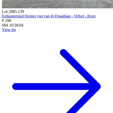
Lot 2985-139
Eetkamerstoel Kenny (set van 4) Draaibaar - Velvet - Roze
€ 198
06d 10:38:03
View lot