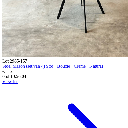
Lot 2985-157
Stoel Mason (set van 4) Stof - Boucle - Creme - Natural
€ 112
06d 10:56:03
View lot