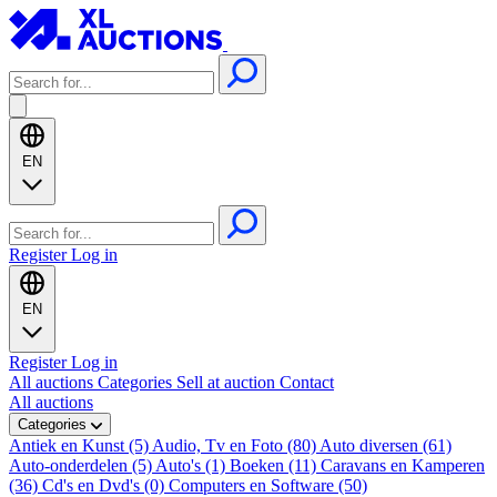
EN
Register
Log in
EN
Register
Log in
All auctions
Categories
Sell at auction
Contact
All auctions
Categories
Antiek en Kunst (5)
Audio, Tv en Foto (80)
Auto diversen (61)
Auto-onderdelen (5)
Auto's (1)
Boeken (11)
Caravans en Kamperen
(36)
Cd's en Dvd's (0)
Computers en Software (50)