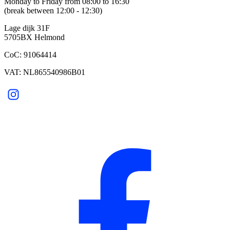
Monday to Friday from 08:00 to 16:30
(break between 12:00 - 12:30)
Lage dijk 31F
5705BX Helmond
CoC: 91064414
VAT: NL865540986B01