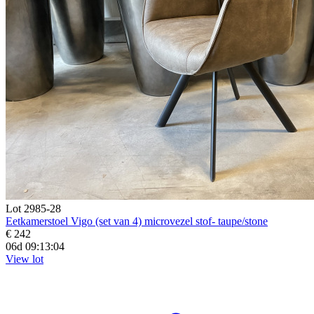
Lot 2985-28
Eetkamerstoel Vigo (set van 4) microvezel stof- taupe/stone
€ 242
06d 09:13:03
View lot