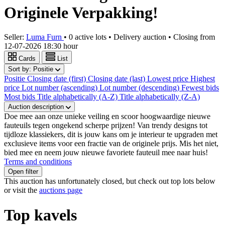
Originele Verpakking!
Seller:
Luma Furn
•
0 active lots
•
Delivery auction
• Closing from
12-07-2026 18:30 hour
Cards
List
Sort by:
Positie
Positie
Closing date (first)
Closing date (last)
Lowest price
Highest
price
Lot number (ascending)
Lot number (descending)
Fewest bids
Most bids
Title alphabetically (A-Z)
Title alphabetically (Z-A)
Auction description
Doe mee aan onze unieke veiling en scoor hoogwaardige nieuwe
fauteuils tegen ongekend scherpe prijzen! Van trendy designs tot
tijdloze klassiekers, dit is jouw kans om je interieur te upgraden met
exclusieve items voor een fractie van de originele prijs. Mis het niet,
bied mee en neem jouw nieuwe favoriete fauteuil mee naar huis!
Terms and conditions
Open filter
This auction has unfortunately closed, but check out top lots below
or visit the
auctions page
Top kavels