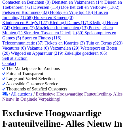
Contacten en Berichten (0)
Diensten en Vakmensen (14)
Dieren en
Toebehoren (72)
Diversen (114)
Doe-het-zelf en Verbouw (1302)
Fietsen en Brommers (32)
Hobby en Vrije tijd (16)
Huis en
Inrichting (1768)
Huizen en Kamers (0)
Kinderen en Baby's (127)
Kleding | Dames (17)
Kleding | Heren
(745)
Motoren (7)
Muziek en Instrumenten (13)
Postzegels en
Munten (1)
Sieraden, Tassen en Uiterlijk (80)
Spelcomputers en
Games (5)
Sport en Fitness (116)
Telecommunicatie (37)
Tickets en Kaartjes (3)
Tuin en Terras (923)
Vacatures (0)
Vakantie (0)
Verzamelen (29)
Watersport en Boten
(20)
Witgoed en Apparatuur (219)
Zakelijke goederen (65)
Sell at auction
Contact
The Marketplace for Auctions
Fair and Transparent
Large and Varied Selection
Accessible Customer Service
Thousands of Satisfied Customers
/
All auctions
/
Exclusieve Hoogwaardige Fauteuilveiling- Alles
Nieuw In Originele Verpakking!
Exclusieve Hoogwaardige
Fauteuilveiling- Alles Nieuw In