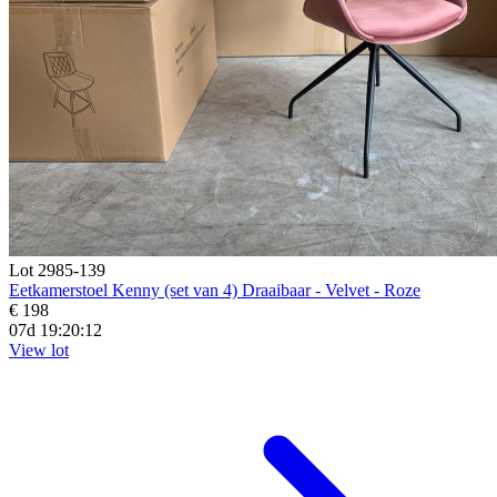
Lot 2985-139
Eetkamerstoel Kenny (set van 4) Draaibaar - Velvet - Roze
€ 198
07d 19:20:10
View lot