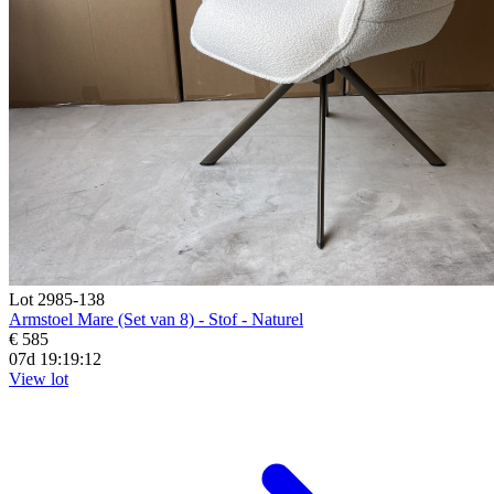
Lot 2985-138
Armstoel Mare (Set van 8) - Stof - Naturel
€ 585
07d 19:19:10
View lot