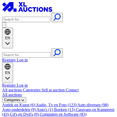
EN
Register
Log in
EN
Register
Log in
All auctions
Categories
Sell at auction
Contact
All auctions
Categories
Antiek en Kunst (6)
Audio, Tv en Foto (123)
Auto diversen (98)
Auto-onderdelen (9)
Auto's (1)
Boeken (13)
Caravans en Kamperen
(43)
Cd's en Dvd's (0)
Computers en Software (83)