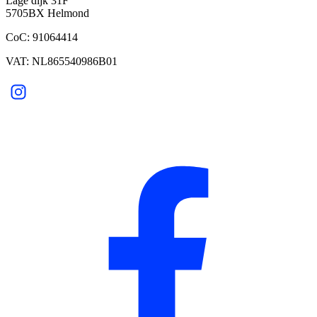
Lage dijk 31F
5705BX Helmond
CoC: 91064414
VAT: NL865540986B01