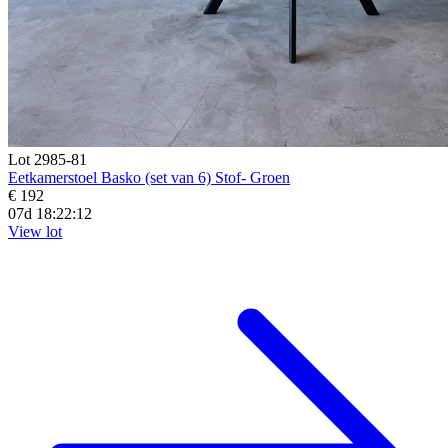
Lot 2985-81
Eetkamerstoel Basko (set van 6) Stof- Groen
€ 192
07d 18:22:10
View lot