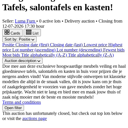
Tafels, salontafels en kasten!
Seller:
Luma Furn
•
0 active lots
•
Delivery auction
• Closing from
12-07-2026 17:30 hour
Cards
List
Sort by:
Positie
Positie
Closing date (first)
Closing date (last)
Lowest price
Highest
price
Lot number (ascending)
Lot number (descending)
Fewest bids
Most bids
Title alphabetically (A-Z)
Title alphabetically (Z-A)
Auction description
Doe mee aan deze exclusieve hoogwaardige meubels veiling en haal
gloednieuwe tafels, salontafels en kasten in huis voor prijzen die je
nergens anders vindt! Van moderne stijlvolle ontwerpen tot klassieke
modellen die altijd in de smaak vallen, dit is jouw kans om je thuis
of zaakgelegenheid te voorzien van gave meubels zonder het hoge
prijskaartje. Wacht niet te lang en bied mee en maak jouw thuis of
zaak nóg mooier met de beste en mooiste meubels!
Terms and conditions
Open filter
This auction has unfortunately closed, but check out top lots below
or visit the
auctions page