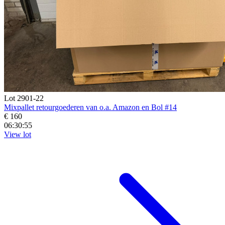
Lot 2901-22
Mixpallet retourgoederen van o.a. Amazon en Bol #14
€ 160
06:30:55
View lot