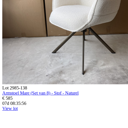
Lot 2985-138
Armstoel Mare (Set van 8) - Stof - Naturel
€ 585
07d 08:35:55
View lot