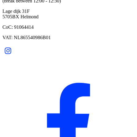
(break between 12:00 - 12:30)
Lage dijk 31F
5705BX Helmond
CoC: 91064414
VAT: NL865540986B01