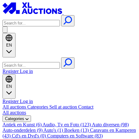
EN
Register
Log in
EN
Register
Log in
All auctions
Categories
Sell at auction
Contact
All auctions
Categories
Antiek en Kunst (6)
Audio, Tv en Foto (123)
Auto diversen (98)
Auto-onderdelen (9)
Auto's (1)
Boeken (13)
Caravans en Kamperen
(43)
Cd's en Dvd's (0)
Computers en Software (83)