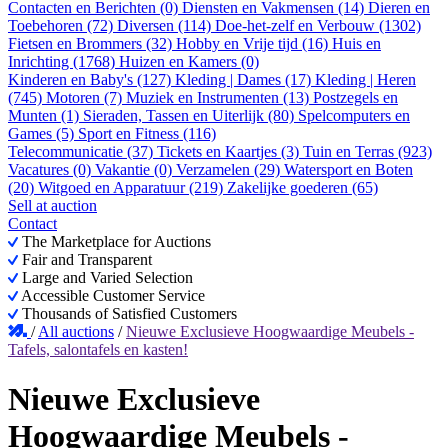
Contacten en Berichten (0)
Diensten en Vakmensen (14)
Dieren en
Toebehoren (72)
Diversen (114)
Doe-het-zelf en Verbouw (1302)
Fietsen en Brommers (32)
Hobby en Vrije tijd (16)
Huis en
Inrichting (1768)
Huizen en Kamers (0)
Kinderen en Baby's (127)
Kleding | Dames (17)
Kleding | Heren
(745)
Motoren (7)
Muziek en Instrumenten (13)
Postzegels en
Munten (1)
Sieraden, Tassen en Uiterlijk (80)
Spelcomputers en
Games (5)
Sport en Fitness (116)
Telecommunicatie (37)
Tickets en Kaartjes (3)
Tuin en Terras (923)
Vacatures (0)
Vakantie (0)
Verzamelen (29)
Watersport en Boten
(20)
Witgoed en Apparatuur (219)
Zakelijke goederen (65)
Sell at auction
Contact
The Marketplace for Auctions
Fair and Transparent
Large and Varied Selection
Accessible Customer Service
Thousands of Satisfied Customers
/
All auctions
/
Nieuwe Exclusieve Hoogwaardige Meubels -
Tafels, salontafels en kasten!
Nieuwe Exclusieve
Hoogwaardige Meubels -