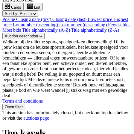
Cards
List
Sort by:
Positie
Positie
Closing date (first)
Closing date (last)
Lowest price
Highest
price
Lot number (ascending)
Lot number (descending)
Fewest bids
Most bids
Title alphabetically (A-Z)
Title alphabetically (Z-A)
Auction description
Welkom bij de ultieme sport-, speelgoed- en dierenveiling! Dit is
jouw kans om de leukste sportartikelen, het leukste speelgoed voor
kinderen én volwassenen, én diergerelateerde artikelen te
bemachtigen — allemaal tegen onweerstaanbare prijzen. Of je nu
een fanatieke sporter bent, een actieve ouder, een dierenliefhebber,
of gewoon op zoek bent naar het perfecte cadeau, hier vind je alles
wat je nodig hebt! De veiling is nu geopend en duurt maar een
beperkte tijd. Mis deze unieke kans niet om jouw favoriete sport-,
speelgoed- of dierartikelen te scoren! Bezoek onze veilingpagina,
plaats je bod en wie weet wandel jij straks weg met een geweldige
deal!
Terms and conditions
Open filter
This auction has unfortunately closed, but check out top lots below
or visit the
auctions page
Top kavels