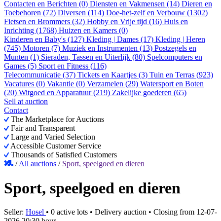
Contacten en Berichten (0)
Diensten en Vakmensen (14)
Dieren en
Toebehoren (72)
Diversen (114)
Doe-het-zelf en Verbouw (1302)
Fietsen en Brommers (32)
Hobby en Vrije tijd (16)
Huis en
Inrichting (1768)
Huizen en Kamers (0)
Kinderen en Baby's (127)
Kleding | Dames (17)
Kleding | Heren
(745)
Motoren (7)
Muziek en Instrumenten (13)
Postzegels en
Munten (1)
Sieraden, Tassen en Uiterlijk (80)
Spelcomputers en
Games (5)
Sport en Fitness (116)
Telecommunicatie (37)
Tickets en Kaartjes (3)
Tuin en Terras (923)
Vacatures (0)
Vakantie (0)
Verzamelen (29)
Watersport en Boten
(20)
Witgoed en Apparatuur (219)
Zakelijke goederen (65)
Sell at auction
Contact
The Marketplace for Auctions
Fair and Transparent
Large and Varied Selection
Accessible Customer Service
Thousands of Satisfied Customers
/
All auctions
/
Sport, speelgoed en dieren
Sport, speelgoed en dieren
Seller:
Hosel
•
0 active lots
•
Delivery auction
• Closing from
12-07-
2026 20:30 hour