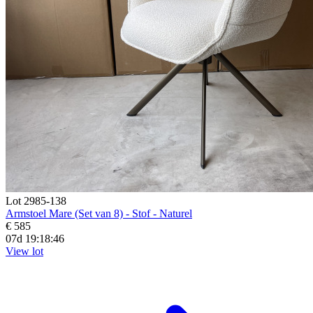
Lot 2985-138
Armstoel Mare (Set van 8) - Stof - Naturel
€ 585
07d 19:18:44
View lot