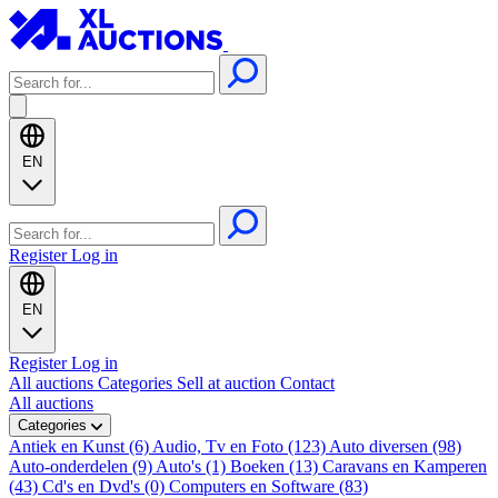
EN
Register
Log in
EN
Register
Log in
All auctions
Categories
Sell at auction
Contact
All auctions
Categories
Antiek en Kunst (6)
Audio, Tv en Foto (123)
Auto diversen (98)
Auto-onderdelen (9)
Auto's (1)
Boeken (13)
Caravans en Kamperen
(43)
Cd's en Dvd's (0)
Computers en Software (83)