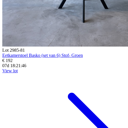
Lot 2985-81
Eetkamerstoel Basko (set van 6) Stof- Groen
€ 192
07d 18:21:44
View lot