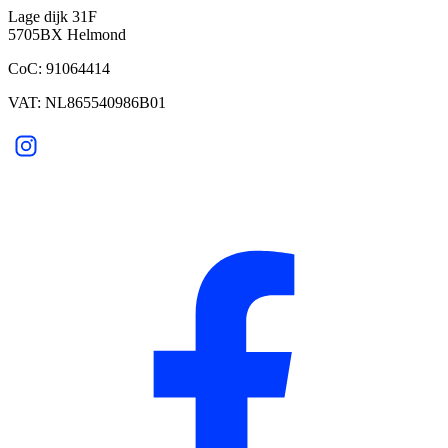
Lage dijk 31F
5705BX Helmond
CoC: 91064414
VAT: NL865540986B01