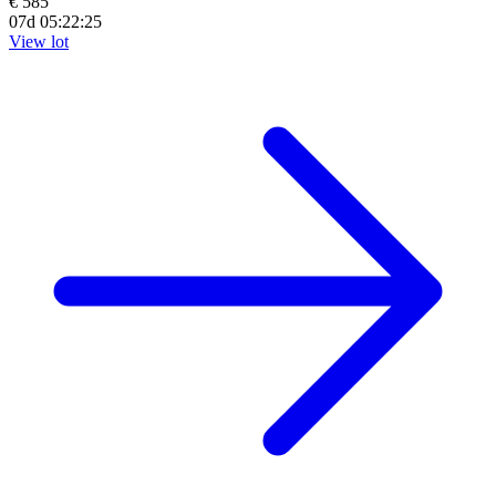
€ 585
07d 05:22:23
View lot