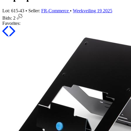
Lot: 615-43 • Seller:
FR-Commerce
•
Weekveiling 19 2025
Bids:
2
Favorites: