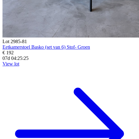
Lot 2985-81
Eetkamerstoel Basko (set van 6) Stof- Groen
€ 192
07d 04:25:23
View lot