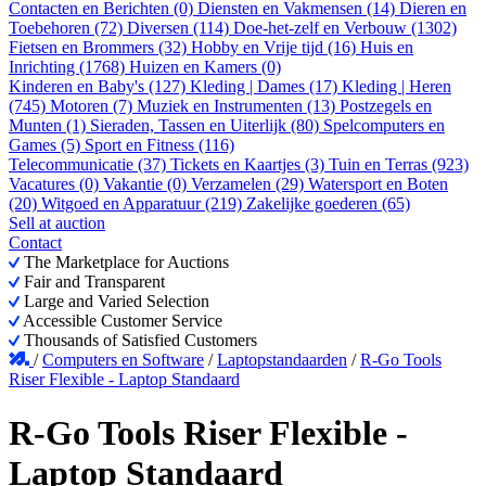
Contacten en Berichten (0)
Diensten en Vakmensen (14)
Dieren en
Toebehoren (72)
Diversen (114)
Doe-het-zelf en Verbouw (1302)
Fietsen en Brommers (32)
Hobby en Vrije tijd (16)
Huis en
Inrichting (1768)
Huizen en Kamers (0)
Kinderen en Baby's (127)
Kleding | Dames (17)
Kleding | Heren
(745)
Motoren (7)
Muziek en Instrumenten (13)
Postzegels en
Munten (1)
Sieraden, Tassen en Uiterlijk (80)
Spelcomputers en
Games (5)
Sport en Fitness (116)
Telecommunicatie (37)
Tickets en Kaartjes (3)
Tuin en Terras (923)
Vacatures (0)
Vakantie (0)
Verzamelen (29)
Watersport en Boten
(20)
Witgoed en Apparatuur (219)
Zakelijke goederen (65)
Sell at auction
Contact
The Marketplace for Auctions
Fair and Transparent
Large and Varied Selection
Accessible Customer Service
Thousands of Satisfied Customers
/
Computers en Software
/
Laptopstandaarden
/
R-Go Tools
Riser Flexible - Laptop Standaard
R-Go Tools Riser Flexible -
Laptop Standaard