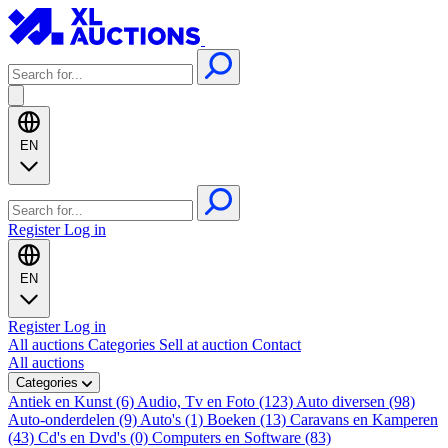
EN
Register
Log in
EN
Register
Log in
All auctions
Categories
Sell at auction
Contact
All auctions
Categories
Antiek en Kunst (6)
Audio, Tv en Foto (123)
Auto diversen (98)
Auto-onderdelen (9)
Auto's (1)
Boeken (13)
Caravans en Kamperen
(43)
Cd's en Dvd's (0)
Computers en Software (83)