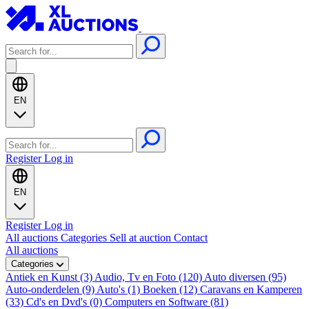
EN
Register
Log in
EN
Register
Log in
All auctions
Categories
Sell at auction
Contact
All auctions
Categories
Antiek en Kunst (3)
Audio, Tv en Foto (120)
Auto diversen (95)
Auto-onderdelen (9)
Auto's (1)
Boeken (12)
Caravans en Kamperen
(33)
Cd's en Dvd's (0)
Computers en Software (81)