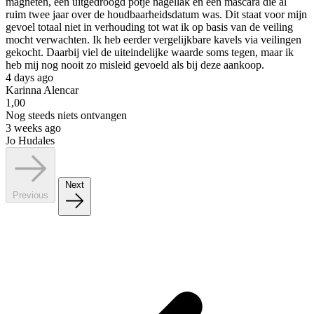
magneten, een uitgedroogd potje nagellak en een mascara die al
ruim twee jaar over de houdbaarheidsdatum was. Dit staat voor mijn
gevoel totaal niet in verhouding tot wat ik op basis van de veiling
mocht verwachten. Ik heb eerder vergelijkbare kavels via veilingen
gekocht. Daarbij viel de uiteindelijke waarde soms tegen, maar ik
heb mij nog nooit zo misleid gevoeld als bij deze aankoop.
4 days ago
Karinna Alencar
1,00
Nog steeds niets ontvangen
3 weeks ago
Jo Hudales
Next
Previous