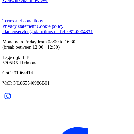
Webwinkelkeur reviews
Terms and conditions
Privacy statement
Cookie policy
klantenservice@xlauctions.nl
Tel: 085-0004831
Monday to Friday from 08:00 to 16:30
(break between 12:00 - 12:30)
Lage dijk 31F
5705BX Helmond
CoC: 91064414
VAT: NL865540986B01