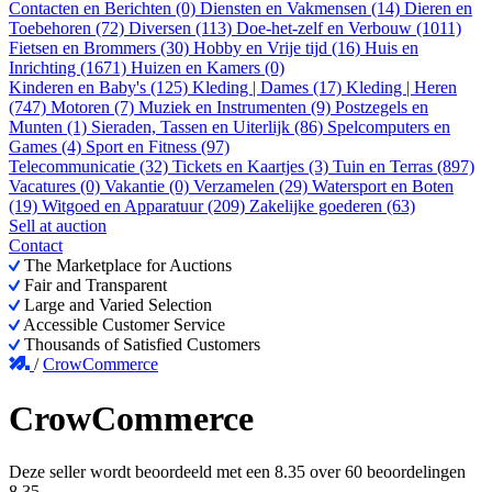
Contacten en Berichten (0)
Diensten en Vakmensen (14)
Dieren en
Toebehoren (72)
Diversen (113)
Doe-het-zelf en Verbouw (1011)
Fietsen en Brommers (30)
Hobby en Vrije tijd (16)
Huis en
Inrichting (1671)
Huizen en Kamers (0)
Kinderen en Baby's (125)
Kleding | Dames (17)
Kleding | Heren
(747)
Motoren (7)
Muziek en Instrumenten (9)
Postzegels en
Munten (1)
Sieraden, Tassen en Uiterlijk (86)
Spelcomputers en
Games (4)
Sport en Fitness (97)
Telecommunicatie (32)
Tickets en Kaartjes (3)
Tuin en Terras (897)
Vacatures (0)
Vakantie (0)
Verzamelen (29)
Watersport en Boten
(19)
Witgoed en Apparatuur (209)
Zakelijke goederen (63)
Sell at auction
Contact
The Marketplace for Auctions
Fair and Transparent
Large and Varied Selection
Accessible Customer Service
Thousands of Satisfied Customers
/
CrowCommerce
CrowCommerce
Deze seller wordt beoordeeld met een
8.35
over
60 beoordelingen
8.35