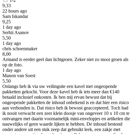
1-2
9,33
22 hours ago
Sam Iskandar
9,25
1 day ago
Serhii Asanov
5,50
1 day ago
chris schoenmaker
8,00
Armand is eerder geel dan lichtgroen. Zeker niet zo mooi groen als
op de foto.
1 day ago
Manon van Soest
5,50
Onlangs heb ik via uw veilingsite een kavel met ongeopende
pakketten gekocht. Voor deze kavel heb ik iets meer dan €140
betaald inclusief onkosten. Ik ben mij ervan bewust dat bij
ongeopende pakketten de inhoud onbekend is en dat hier een risico
aan verbonden is. Dat risico heb ik bewust geaccepteerd. Toch had
ik nooit verwacht een zeer klein doosje van ongeveer 10 x 10 cm te
ontvangen met daarin voornamelijk mini-envelopjes en artikelen die
nauwelijks of geen waarde lijken te hebben. De inhoud bestond
onder andere uit een stuk zeep dat gebruikt leek, een zakje met