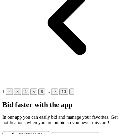
1
...
2
3
4
5
6
9
10
Bid faster with the app
In our app you can easily
bid
and manage your
favorites
. Get
notifications
when you are outbid so you never miss out!