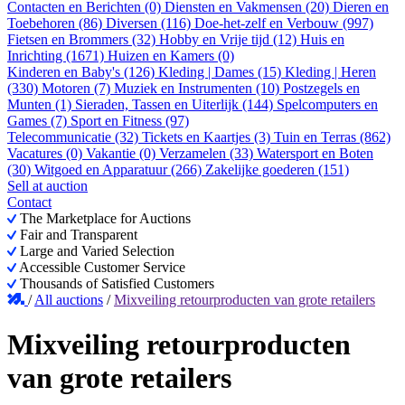
Contacten en Berichten (0)
Diensten en Vakmensen (20)
Dieren en
Toebehoren (86)
Diversen (116)
Doe-het-zelf en Verbouw (997)
Fietsen en Brommers (32)
Hobby en Vrije tijd (12)
Huis en
Inrichting (1671)
Huizen en Kamers (0)
Kinderen en Baby's (126)
Kleding | Dames (15)
Kleding | Heren
(330)
Motoren (7)
Muziek en Instrumenten (10)
Postzegels en
Munten (1)
Sieraden, Tassen en Uiterlijk (144)
Spelcomputers en
Games (7)
Sport en Fitness (97)
Telecommunicatie (32)
Tickets en Kaartjes (3)
Tuin en Terras (862)
Vacatures (0)
Vakantie (0)
Verzamelen (33)
Watersport en Boten
(30)
Witgoed en Apparatuur (266)
Zakelijke goederen (151)
Sell at auction
Contact
The Marketplace for Auctions
Fair and Transparent
Large and Varied Selection
Accessible Customer Service
Thousands of Satisfied Customers
/
All auctions
/
Mixveiling retourproducten van grote retailers
Mixveiling retourproducten
van grote retailers