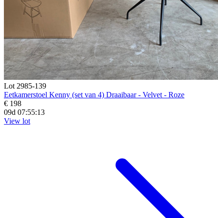
Lot 2985-139
Eetkamerstoel Kenny (set van 4) Draaibaar - Velvet - Roze
€ 198
09d 07:55:11
View lot