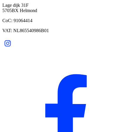
Lage dijk 31F
5705BX Helmond
CoC: 91064414
VAT: NL865540986B01