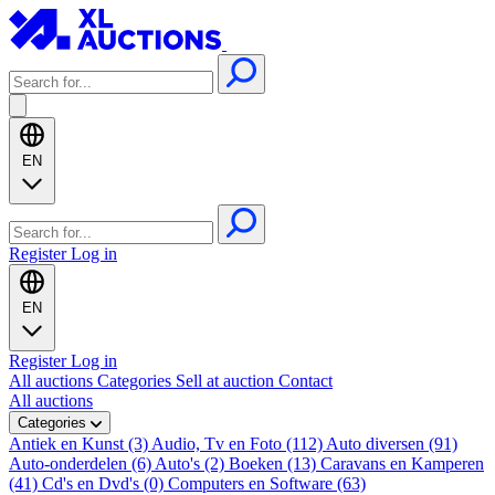
EN
Register
Log in
EN
Register
Log in
All auctions
Categories
Sell at auction
Contact
All auctions
Categories
Antiek en Kunst (3)
Audio, Tv en Foto (112)
Auto diversen (91)
Auto-onderdelen (6)
Auto's (2)
Boeken (13)
Caravans en Kamperen
(41)
Cd's en Dvd's (0)
Computers en Software (63)