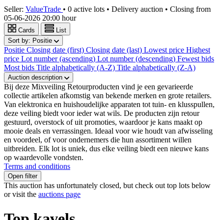
Seller:
ValueTrade
•
0 active lots
•
Delivery auction
• Closing from
05-06-2026 20:00 hour
Cards
List
Sort by:
Positie
Positie
Closing date (first)
Closing date (last)
Lowest price
Highest
price
Lot number (ascending)
Lot number (descending)
Fewest bids
Most bids
Title alphabetically (A-Z)
Title alphabetically (Z-A)
Auction description
Bij deze Mixveiling Retourproducten vind je een gevarieerde
collectie artikelen afkomstig van bekende merken en grote retailers.
Van elektronica en huishoudelijke apparaten tot tuin- en klusspullen,
deze veiling biedt voor ieder wat wils. De producten zijn retour
gestuurd, overstock of uit promoties, waardoor je kans maakt op
mooie deals en verrassingen. Ideaal voor wie houdt van afwisseling
en voordeel, of voor ondernemers die hun assortiment willen
uitbreiden. Elk lot is uniek, dus elke veiling biedt een nieuwe kans
op waardevolle vondsten.
Terms and conditions
Open filter
This auction has unfortunately closed, but check out top lots below
or visit the
auctions page
Top kavels