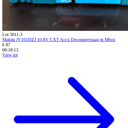
Lot 3011-3
Makita JV101DZJ 10,8V CXT Accu Decoupeerzaag in Mbox
€ 87
06:18:11
View lot