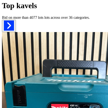
Top kavels
Bid on more than
4077 lots
lots across over
36
categories.