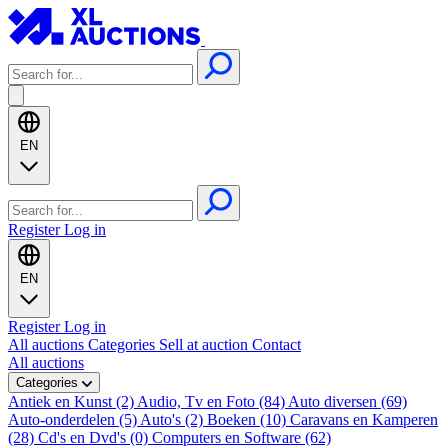
EN
Register
Log in
EN
Register
Log in
All auctions
Categories
Sell at auction
Contact
All auctions
Categories
Antiek en Kunst (2)
Audio, Tv en Foto (84)
Auto diversen (69)
Auto-onderdelen (5)
Auto's (2)
Boeken (10)
Caravans en Kamperen
(28)
Cd's en Dvd's (0)
Computers en Software (62)