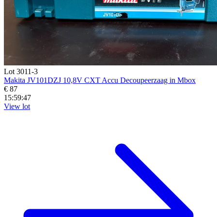
Lot 3011-3
Makita JV101DZJ 10,8V CXT Accu Decoupeerzaag in Mbox
€ 87
15:59:45
View lot