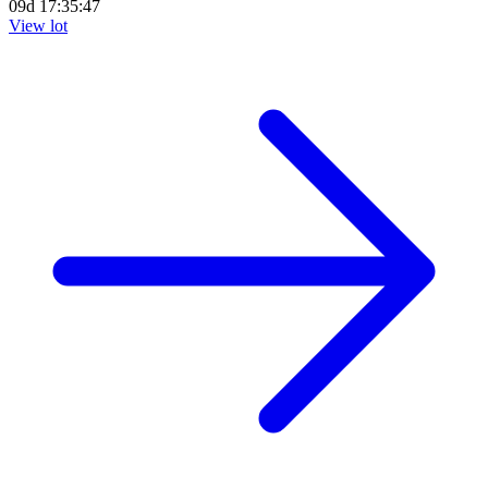
09d 17:35:45
View lot