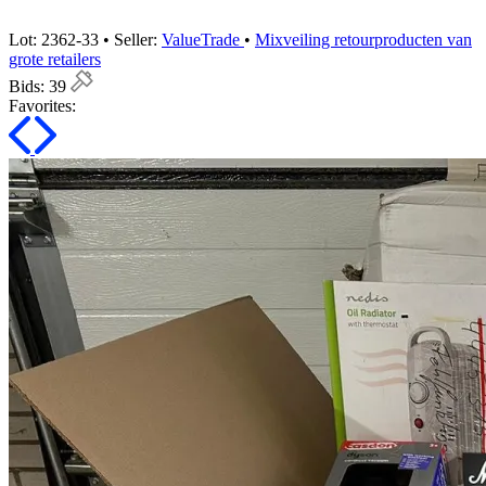
Lot: 2362-33 • Seller:
ValueTrade
•
Mixveiling retourproducten van
grote retailers
Bids:
39
Favorites: