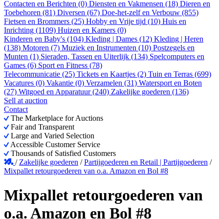
Contacten en Berichten (0)
Diensten en Vakmensen (18)
Dieren en
Toebehoren (81)
Diversen (67)
Doe-het-zelf en Verbouw (855)
Fietsen en Brommers (25)
Hobby en Vrije tijd (10)
Huis en
Inrichting (1109)
Huizen en Kamers (0)
Kinderen en Baby's (104)
Kleding | Dames (12)
Kleding | Heren
(138)
Motoren (7)
Muziek en Instrumenten (10)
Postzegels en
Munten (1)
Sieraden, Tassen en Uiterlijk (134)
Spelcomputers en
Games (6)
Sport en Fitness (78)
Telecommunicatie (25)
Tickets en Kaartjes (2)
Tuin en Terras (699)
Vacatures (0)
Vakantie (0)
Verzamelen (31)
Watersport en Boten
(27)
Witgoed en Apparatuur (240)
Zakelijke goederen (136)
Sell at auction
Contact
The Marketplace for Auctions
Fair and Transparent
Large and Varied Selection
Accessible Customer Service
Thousands of Satisfied Customers
/
Zakelijke goederen
/
Partijgoederen en Retail | Partijgoederen
/
Mixpallet retourgoederen van o.a. Amazon en Bol #8
Mixpallet retourgoederen van
o.a. Amazon en Bol #8