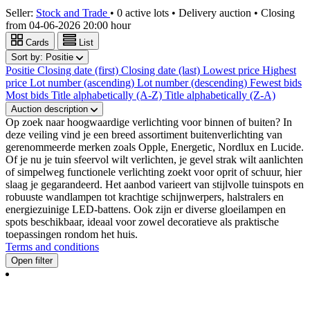
Seller:
Stock and Trade
•
0 active lots
•
Delivery auction
• Closing
from
04-06-2026 20:00 hour
Cards
List
Sort by:
Positie
Positie
Closing date (first)
Closing date (last)
Lowest price
Highest
price
Lot number (ascending)
Lot number (descending)
Fewest bids
Most bids
Title alphabetically (A-Z)
Title alphabetically (Z-A)
Auction description
Op zoek naar hoogwaardige verlichting voor binnen of buiten? In
deze veiling vind je een breed assortiment buitenverlichting van
gerenommeerde merken zoals Opple, Energetic, Nordlux en Lucide.
Of je nu je tuin sfeervol wilt verlichten, je gevel strak wilt aanlichten
of simpelweg functionele verlichting zoekt voor oprit of schuur, hier
slaag je gegarandeerd. Het aanbod varieert van stijlvolle tuinspots en
robuuste wandlampen tot krachtige schijnwerpers, halstralers en
energiezuinige LED-battens. Ook zijn er diverse gloeilampen en
spots beschikbaar, ideaal voor zowel decoratieve als praktische
toepassingen rondom het huis.
Terms and conditions
Open filter