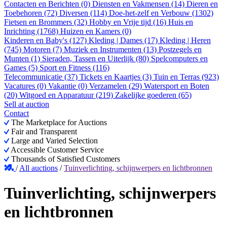
Contacten en Berichten (0)
Diensten en Vakmensen (14)
Dieren en
Toebehoren (72)
Diversen (114)
Doe-het-zelf en Verbouw (1302)
Fietsen en Brommers (32)
Hobby en Vrije tijd (16)
Huis en
Inrichting (1768)
Huizen en Kamers (0)
Kinderen en Baby's (127)
Kleding | Dames (17)
Kleding | Heren
(745)
Motoren (7)
Muziek en Instrumenten (13)
Postzegels en
Munten (1)
Sieraden, Tassen en Uiterlijk (80)
Spelcomputers en
Games (5)
Sport en Fitness (116)
Telecommunicatie (37)
Tickets en Kaartjes (3)
Tuin en Terras (923)
Vacatures (0)
Vakantie (0)
Verzamelen (29)
Watersport en Boten
(20)
Witgoed en Apparatuur (219)
Zakelijke goederen (65)
Sell at auction
Contact
The Marketplace for Auctions
Fair and Transparent
Large and Varied Selection
Accessible Customer Service
Thousands of Satisfied Customers
/
All auctions
/
Tuinverlichting, schijnwerpers en lichtbronnen
Tuinverlichting, schijnwerpers
en lichtbronnen