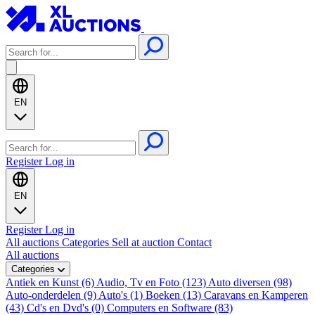
EN
Register
Log in
EN
Register
Log in
All auctions
Categories
Sell at auction
Contact
All auctions
Categories
Antiek en Kunst (6)
Audio, Tv en Foto (123)
Auto diversen (98)
Auto-onderdelen (9)
Auto's (1)
Boeken (13)
Caravans en Kamperen
(43)
Cd's en Dvd's (0)
Computers en Software (83)