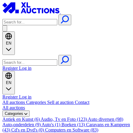
EN
Register
Log in
EN
Register
Log in
All auctions
Categories
Sell at auction
Contact
All auctions
Categories
Antiek en Kunst (6)
Audio, Tv en Foto (123)
Auto diversen (98)
Auto-onderdelen (9)
Auto's (1)
Boeken (13)
Caravans en Kamperen
(43)
Cd's en Dvd's (0)
Computers en Software (83)