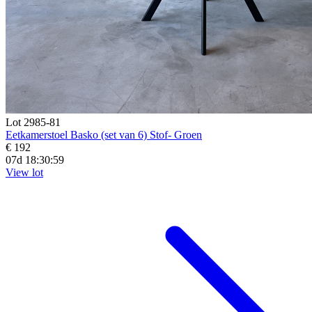
Lot 2985-81
Eetkamerstoel Basko (set van 6) Stof- Groen
€ 192
07d 18:30:57
View lot