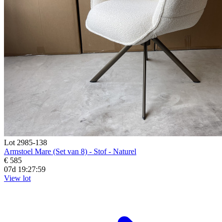
Lot 2985-138
Armstoel Mare (Set van 8) - Stof - Naturel
€ 585
07d 19:27:57
View lot