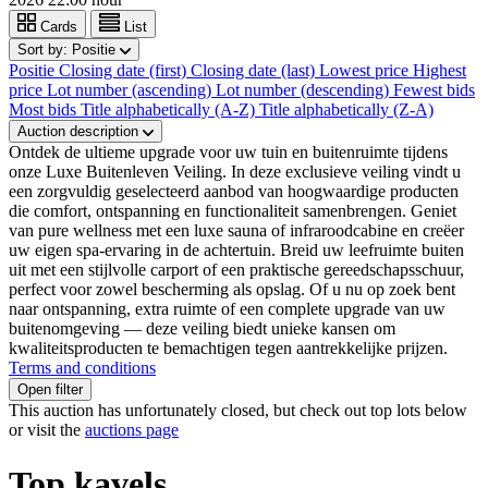
Cards
List
Sort by:
Positie
Positie
Closing date (first)
Closing date (last)
Lowest price
Highest
price
Lot number (ascending)
Lot number (descending)
Fewest bids
Most bids
Title alphabetically (A-Z)
Title alphabetically (Z-A)
Auction description
Ontdek de ultieme upgrade voor uw tuin en buitenruimte tijdens
onze Luxe Buitenleven Veiling. In deze exclusieve veiling vindt u
een zorgvuldig geselecteerd aanbod van hoogwaardige producten
die comfort, ontspanning en functionaliteit samenbrengen. Geniet
van pure wellness met een luxe sauna of infraroodcabine en creëer
uw eigen spa-ervaring in de achtertuin. Breid uw leefruimte buiten
uit met een stijlvolle carport of een praktische gereedschapsschuur,
perfect voor zowel bescherming als opslag. Of u nu op zoek bent
naar ontspanning, extra ruimte of een complete upgrade van uw
buitenomgeving — deze veiling biedt unieke kansen om
kwaliteitsproducten te bemachtigen tegen aantrekkelijke prijzen.
Terms and conditions
Open filter
This auction has unfortunately closed, but check out top lots below
or visit the
auctions page
Top kavels