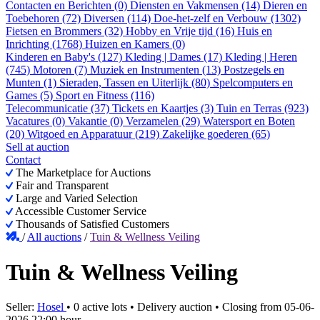
Contacten en Berichten (0)
Diensten en Vakmensen (14)
Dieren en
Toebehoren (72)
Diversen (114)
Doe-het-zelf en Verbouw (1302)
Fietsen en Brommers (32)
Hobby en Vrije tijd (16)
Huis en
Inrichting (1768)
Huizen en Kamers (0)
Kinderen en Baby's (127)
Kleding | Dames (17)
Kleding | Heren
(745)
Motoren (7)
Muziek en Instrumenten (13)
Postzegels en
Munten (1)
Sieraden, Tassen en Uiterlijk (80)
Spelcomputers en
Games (5)
Sport en Fitness (116)
Telecommunicatie (37)
Tickets en Kaartjes (3)
Tuin en Terras (923)
Vacatures (0)
Vakantie (0)
Verzamelen (29)
Watersport en Boten
(20)
Witgoed en Apparatuur (219)
Zakelijke goederen (65)
Sell at auction
Contact
The Marketplace for Auctions
Fair and Transparent
Large and Varied Selection
Accessible Customer Service
Thousands of Satisfied Customers
/
All auctions
/
Tuin & Wellness Veiling
Tuin & Wellness Veiling
Seller:
Hosel
•
0 active lots
•
Delivery auction
• Closing from
05-06-
2026 22:00 hour