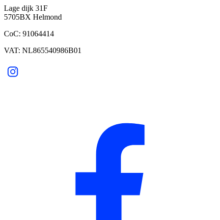
Lage dijk 31F
5705BX Helmond
CoC: 91064414
VAT: NL865540986B01