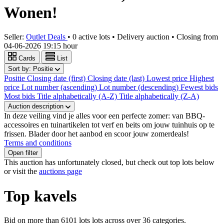
Wonen!
Seller:
Outlet Deals
•
0 active lots
•
Delivery auction
• Closing from
04-06-2026 19:15 hour
Cards
List
Sort by:
Positie
Positie
Closing date (first)
Closing date (last)
Lowest price
Highest
price
Lot number (ascending)
Lot number (descending)
Fewest bids
Most bids
Title alphabetically (A-Z)
Title alphabetically (Z-A)
Auction description
In deze veiling vind je alles voor een perfecte zomer: van BBQ-
accessoires en tuinartikelen tot verf en beits om jouw tuinhuis op te
frissen. Blader door het aanbod en scoor jouw zomerdeals!
Terms and conditions
Open filter
This auction has unfortunately closed, but check out top lots below
or visit the
auctions page
Top kavels
Bid on more than
6101 lots
lots across over
36
categories.