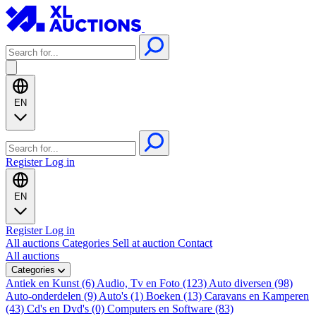
EN
Register
Log in
EN
Register
Log in
All auctions
Categories
Sell at auction
Contact
All auctions
Categories
Antiek en Kunst (6)
Audio, Tv en Foto (123)
Auto diversen (98)
Auto-onderdelen (9)
Auto's (1)
Boeken (13)
Caravans en Kamperen
(43)
Cd's en Dvd's (0)
Computers en Software (83)