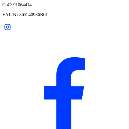
CoC: 91064414
VAT: NL865540986B01