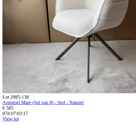
Lot 2985-138
Armstoel Mare (Set van 8) - Stof - Naturel
€ 585
07d 07:03:16
View lot