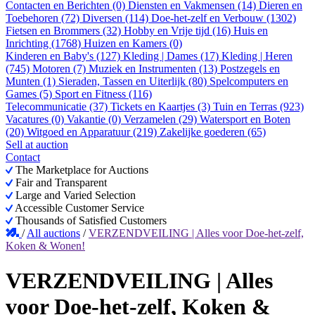
Contacten en Berichten (0)
Diensten en Vakmensen (14)
Dieren en
Toebehoren (72)
Diversen (114)
Doe-het-zelf en Verbouw (1302)
Fietsen en Brommers (32)
Hobby en Vrije tijd (16)
Huis en
Inrichting (1768)
Huizen en Kamers (0)
Kinderen en Baby's (127)
Kleding | Dames (17)
Kleding | Heren
(745)
Motoren (7)
Muziek en Instrumenten (13)
Postzegels en
Munten (1)
Sieraden, Tassen en Uiterlijk (80)
Spelcomputers en
Games (5)
Sport en Fitness (116)
Telecommunicatie (37)
Tickets en Kaartjes (3)
Tuin en Terras (923)
Vacatures (0)
Vakantie (0)
Verzamelen (29)
Watersport en Boten
(20)
Witgoed en Apparatuur (219)
Zakelijke goederen (65)
Sell at auction
Contact
The Marketplace for Auctions
Fair and Transparent
Large and Varied Selection
Accessible Customer Service
Thousands of Satisfied Customers
/
All auctions
/
VERZENDVEILING | Alles voor Doe-het-zelf,
Koken & Wonen!
VERZENDVEILING | Alles
voor Doe-het-zelf, Koken &