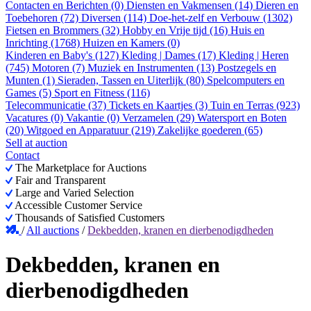
Contacten en Berichten (0)
Diensten en Vakmensen (14)
Dieren en
Toebehoren (72)
Diversen (114)
Doe-het-zelf en Verbouw (1302)
Fietsen en Brommers (32)
Hobby en Vrije tijd (16)
Huis en
Inrichting (1768)
Huizen en Kamers (0)
Kinderen en Baby's (127)
Kleding | Dames (17)
Kleding | Heren
(745)
Motoren (7)
Muziek en Instrumenten (13)
Postzegels en
Munten (1)
Sieraden, Tassen en Uiterlijk (80)
Spelcomputers en
Games (5)
Sport en Fitness (116)
Telecommunicatie (37)
Tickets en Kaartjes (3)
Tuin en Terras (923)
Vacatures (0)
Vakantie (0)
Verzamelen (29)
Watersport en Boten
(20)
Witgoed en Apparatuur (219)
Zakelijke goederen (65)
Sell at auction
Contact
The Marketplace for Auctions
Fair and Transparent
Large and Varied Selection
Accessible Customer Service
Thousands of Satisfied Customers
/
All auctions
/
Dekbedden, kranen en dierbenodigdheden
Dekbedden, kranen en
dierbenodigdheden