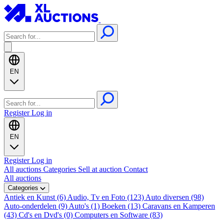
EN
Register
Log in
EN
Register
Log in
All auctions
Categories
Sell at auction
Contact
All auctions
Categories
Antiek en Kunst (6)
Audio, Tv en Foto (123)
Auto diversen (98)
Auto-onderdelen (9)
Auto's (1)
Boeken (13)
Caravans en Kamperen
(43)
Cd's en Dvd's (0)
Computers en Software (83)