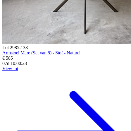
Lot 2985-138
Armstoel Mare (Set van 8) - Stof - Naturel
€ 585
07d 10:00:21
View lot