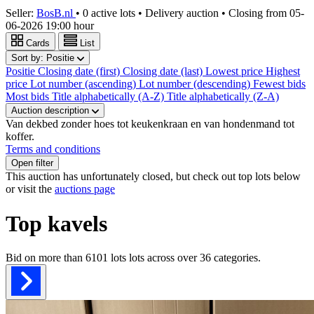
Seller:
BosB.nl
•
0 active lots
•
Delivery auction
• Closing from
05-
06-2026 19:00 hour
Cards
List
Sort by:
Positie
Positie
Closing date (first)
Closing date (last)
Lowest price
Highest
price
Lot number (ascending)
Lot number (descending)
Fewest bids
Most bids
Title alphabetically (A-Z)
Title alphabetically (Z-A)
Auction description
Van dekbed zonder hoes tot keukenkraan en van hondenmand tot
koffer.
Terms and conditions
Open filter
This auction has unfortunately closed, but check out top lots below
or visit the
auctions page
Top kavels
Bid on more than
6101 lots
lots across over
36
categories.