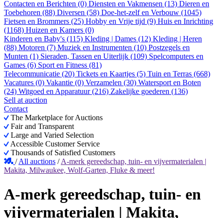
Contacten en Berichten (0)
Diensten en Vakmensen (13)
Dieren en
Toebehoren (88)
Diversen (58)
Doe-het-zelf en Verbouw (1045)
Fietsen en Brommers (25)
Hobby en Vrije tijd (9)
Huis en Inrichting
(1168)
Huizen en Kamers (0)
Kinderen en Baby's (115)
Kleding | Dames (12)
Kleding | Heren
(88)
Motoren (7)
Muziek en Instrumenten (10)
Postzegels en
Munten (1)
Sieraden, Tassen en Uiterlijk (109)
Spelcomputers en
Games (6)
Sport en Fitness (81)
Telecommunicatie (20)
Tickets en Kaartjes (5)
Tuin en Terras (668)
Vacatures (0)
Vakantie (0)
Verzamelen (30)
Watersport en Boten
(24)
Witgoed en Apparatuur (216)
Zakelijke goederen (136)
Sell at auction
Contact
The Marketplace for Auctions
Fair and Transparent
Large and Varied Selection
Accessible Customer Service
Thousands of Satisfied Customers
/
All auctions
/
A-merk gereedschap, tuin- en vijvermaterialen |
Makita, Milwaukee, Wolf-Garten, Fluke & meer!
A-merk gereedschap, tuin- en
vijvermaterialen | Makita,