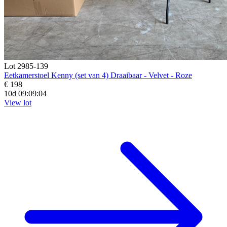
Lot 2985-139
Eetkamerstoel Kenny (set van 4) Draaibaar - Velvet - Roze
€ 198
10d 09:09:02
View lot