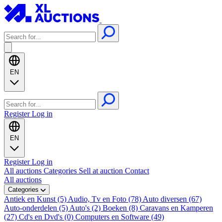
EN
Register
Log in
EN
Register
Log in
All auctions
Categories
Sell at auction
Contact
All auctions
Categories
Antiek en Kunst (5)
Audio, Tv en Foto (78)
Auto diversen (67)
Auto-onderdelen (5)
Auto's (2)
Boeken (8)
Caravans en Kamperen
(27)
Cd's en Dvd's (0)
Computers en Software (49)