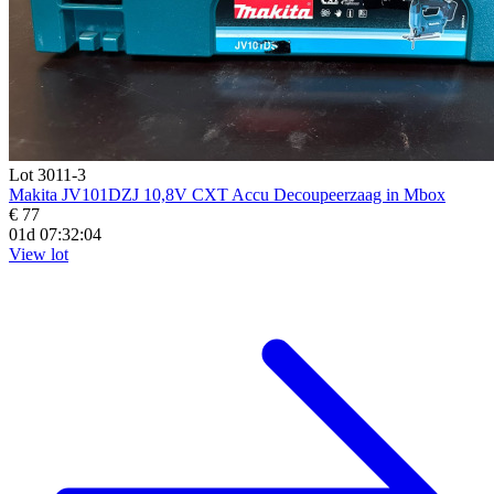
Lot 3011-3
Makita JV101DZJ 10,8V CXT Accu Decoupeerzaag in Mbox
€ 77
01d 07:32:02
View lot