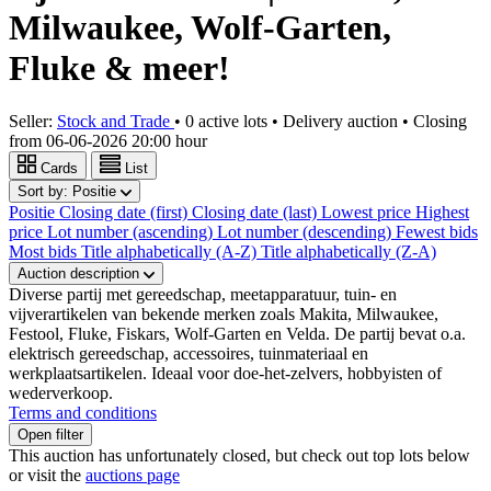
Milwaukee, Wolf-Garten,
Fluke & meer!
Seller:
Stock and Trade
•
0 active lots
•
Delivery auction
• Closing
from
06-06-2026 20:00 hour
Cards
List
Sort by:
Positie
Positie
Closing date (first)
Closing date (last)
Lowest price
Highest
price
Lot number (ascending)
Lot number (descending)
Fewest bids
Most bids
Title alphabetically (A-Z)
Title alphabetically (Z-A)
Auction description
Diverse partij met gereedschap, meetapparatuur, tuin- en
vijverartikelen van bekende merken zoals Makita, Milwaukee,
Festool, Fluke, Fiskars, Wolf-Garten en Velda. De partij bevat o.a.
elektrisch gereedschap, accessoires, tuinmateriaal en
werkplaatsartikelen. Ideaal voor doe-het-zelvers, hobbyisten of
wederverkoop.
Terms and conditions
Open filter
This auction has unfortunately closed, but check out top lots below
or visit the
auctions page