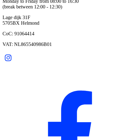
Monday to Friday from 08:00 to 16:30
(break between 12:00 - 12:30)
Lage dijk 31F
5705BX Helmond
CoC: 91064414
VAT: NL865540986B01