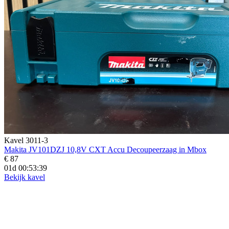
Kavel 3011-3
Makita JV101DZJ 10,8V CXT Accu Decoupeerzaag in Mbox
€ 87
01d 00:53:38
Bekijk kavel