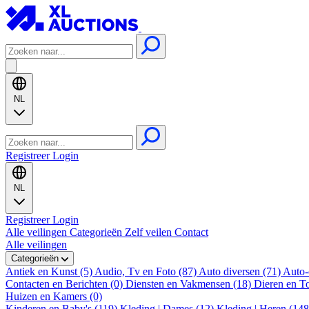
NL
Registreer
Login
NL
Registreer
Login
Alle veilingen
Categorieën
Zelf veilen
Contact
Alle veilingen
Categorieën
Antiek en Kunst (5)
Audio, Tv en Foto (87)
Auto diversen (71)
Auto-
Contacten en Berichten (0)
Diensten en Vakmensen (18)
Dieren en T
Huizen en Kamers (0)
Kinderen en Baby's (119)
Kleding | Dames (12)
Kleding | Heren (14