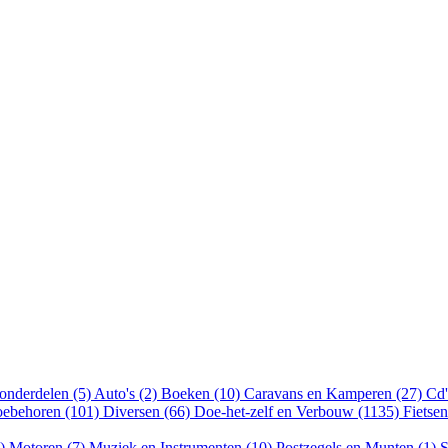
onderdelen (5)
Auto's (2)
Boeken (10)
Caravans en Kamperen (27)
Cd'
oebehoren (101)
Diversen (66)
Doe-het-zelf en Verbouw (1135)
Fietse
8)
Motoren (7)
Muziek en Instrumenten (10)
Postzegels en Munten (1)
S