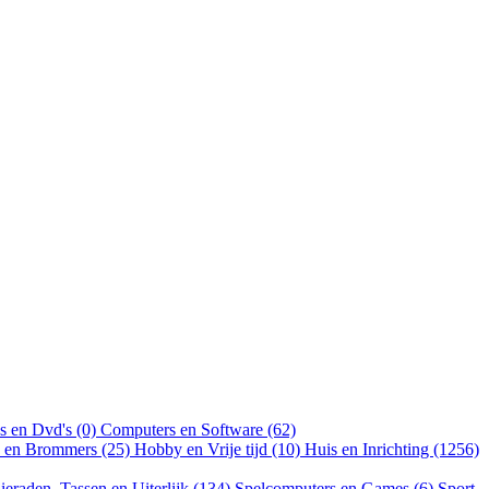
s en Dvd's (0)
Computers en Software (62)
n en Brommers (25)
Hobby en Vrije tijd (10)
Huis en Inrichting (1256)
ieraden, Tassen en Uiterlijk (134)
Spelcomputers en Games (6)
Sport