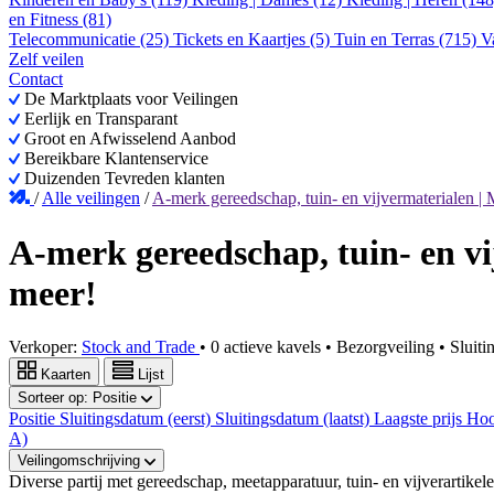
en Fitness (81)
Telecommunicatie (25)
Tickets en Kaartjes (5)
Tuin en Terras (715)
V
Zelf veilen
Contact
De Marktplaats voor Veilingen
Eerlijk en Transparant
Groot en Afwisselend Aanbod
Bereikbare Klantenservice
Duizenden Tevreden klanten
/
Alle veilingen
/
A-merk gereedschap, tuin- en vijvermaterialen |
A-merk gereedschap, tuin- en v
meer!
Verkoper:
Stock and Trade
•
0 actieve kavels
•
Bezorgveiling
• Sluit
Kaarten
Lijst
Sorteer op:
Positie
Positie
Sluitingsdatum (eerst)
Sluitingsdatum (laatst)
Laagste prijs
Hoo
A)
Veilingomschrijving
Diverse partij met gereedschap, meetapparatuur, tuin- en vijverartike