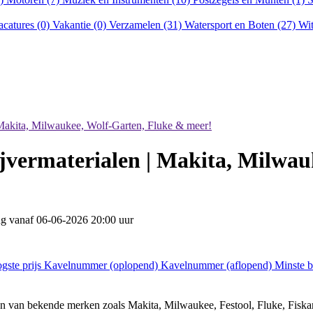
acatures (0)
Vakantie (0)
Verzamelen (31)
Watersport en Boten (27)
Wit
 Makita, Milwaukee, Wolf-Garten, Fluke & meer!
ijvermaterialen | Makita, Milwa
ing vanaf
06-06-2026 20:00 uur
gste prijs
Kavelnummer (oplopend)
Kavelnummer (aflopend)
Minste 
len van bekende merken zoals Makita, Milwaukee, Festool, Fluke, Fiskar