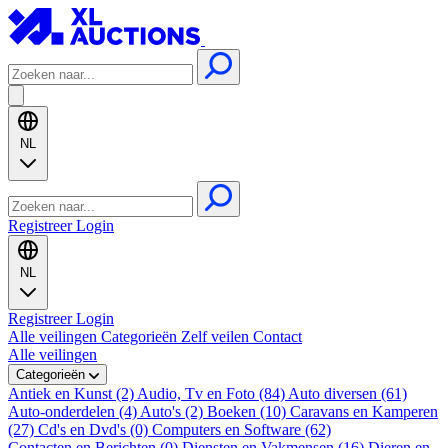
NL
Registreer
Login
NL
Registreer
Login
Alle veilingen
Categorieën
Zelf veilen
Contact
Alle veilingen
Categorieën
Antiek en Kunst (2)
Audio, Tv en Foto (84)
Auto diversen (61)
Auto-onderdelen (4)
Auto's (2)
Boeken (10)
Caravans en Kamperen
(27)
Cd's en Dvd's (0)
Computers en Software (62)
Contacten en Berichten (0)
Diensten en Vakmensen (16)
Dieren en