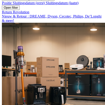
Positie
Sluitingsdatum (eerst)
Sluitingsdatum (laatst)
Open filter
Return Revolution
Nieuw & Retour : DREAME, Dyson, Cecotec, Philips, De’Longhi
& meer!