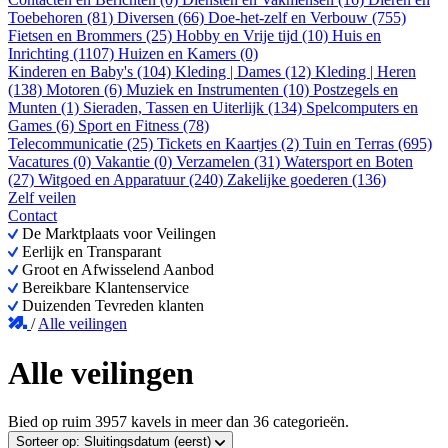
Toebehoren (81)
Diversen (66)
Doe-het-zelf en Verbouw (755)
Fietsen en Brommers (25)
Hobby en Vrije tijd (10)
Huis en
Inrichting (1107)
Huizen en Kamers (0)
Kinderen en Baby's (104)
Kleding | Dames (12)
Kleding | Heren
(138)
Motoren (6)
Muziek en Instrumenten (10)
Postzegels en
Munten (1)
Sieraden, Tassen en Uiterlijk (134)
Spelcomputers en
Games (6)
Sport en Fitness (78)
Telecommunicatie (25)
Tickets en Kaartjes (2)
Tuin en Terras (695)
Vacatures (0)
Vakantie (0)
Verzamelen (31)
Watersport en Boten
(27)
Witgoed en Apparatuur (240)
Zakelijke goederen (136)
Zelf veilen
Contact
De Marktplaats voor Veilingen
Eerlijk en Transparant
Groot en Afwisselend Aanbod
Bereikbare Klantenservice
Duizenden Tevreden klanten
/
Alle veilingen
Alle veilingen
Bied op ruim
3957
kavels in meer dan
36
categorieën.
Sorteer op:
Sluitingsdatum (eerst)