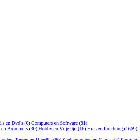
's en Dvd's (0)
Computers en Software (81)
n en Brommers (30)
Hobby en Vrije tijd (16)
Huis en Inrichting (1669)
eraden, Tassen en Uiterlijk (80)
Spelcomputers en Games (4)
Sport en