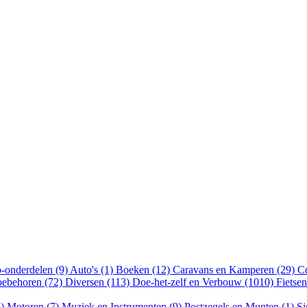
-onderdelen (9)
Auto's (1)
Boeken (12)
Caravans en Kamperen (29)
Cd
oebehoren (72)
Diversen (113)
Doe-het-zelf en Verbouw (1010)
Fietse
5)
Motoren (7)
Muziek en Instrumenten (9)
Postzegels en Munten (1)
Si