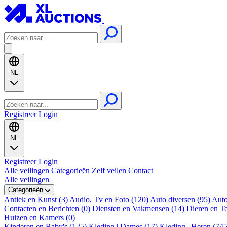
NL
Registreer
Login
NL
Registreer
Login
Alle veilingen
Categorieën
Zelf veilen
Contact
Alle veilingen
Categorieën
Antiek en Kunst (3)
Audio, Tv en Foto (120)
Auto diversen (95)
Auto
Contacten en Berichten (0)
Diensten en Vakmensen (14)
Dieren en T
Huizen en Kamers (0)
Kinderen en Baby's (125)
Kleding | Dames (17)
Kleding | Heren (74