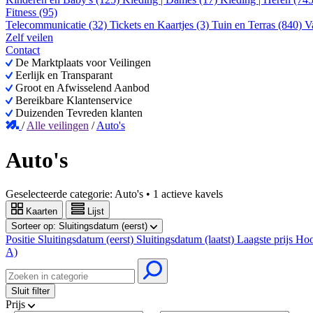
Fitness (95)
Telecommunicatie (32)
Tickets en Kaartjes (3)
Tuin en Terras (840)
V
Zelf veilen
Contact
De Marktplaats voor Veilingen
Eerlijk en Transparant
Groot en Afwisselend Aanbod
Bereikbare Klantenservice
Duizenden Tevreden klanten
/
Alle veilingen
/
Auto's
Auto's
Geselecteerde categorie:
Auto's
•
1 actieve kavels
Kaarten
Lijst
Sorteer op:
Sluitingsdatum (eerst)
Positie
Sluitingsdatum (eerst)
Sluitingsdatum (laatst)
Laagste prijs
Hoo
A)
Sluit filter
Prijs