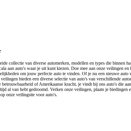
e
eide collectie van diverse automerken, modellen en types die binnen ha
 scala aan auto's waar je uit kunt kiezen. Doe mee aan onze veilingen e
ogelijkheden om jouw perfecte auto te vinden. Of je nu een nieuwe au
 veilingen bieden een diverse selectie van auto's van verschillende aut
anse betrouwbaarheid of Amerikaanse kracht, je vindt bij ons auto's die
altijd al van hebt gedroomd. Verken onze veilingen, plaats je biedingen
op onze veilingsite voor auto's.