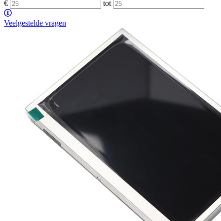
€
tot
Veelgestelde vragen