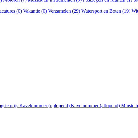
acatures (0)
Vakantie (0)
Verzamelen (29)
Watersport en Boten (19)
Wit
gste prijs
Kavelnummer (oplopend)
Kavelnummer (aflopend)
Minste 