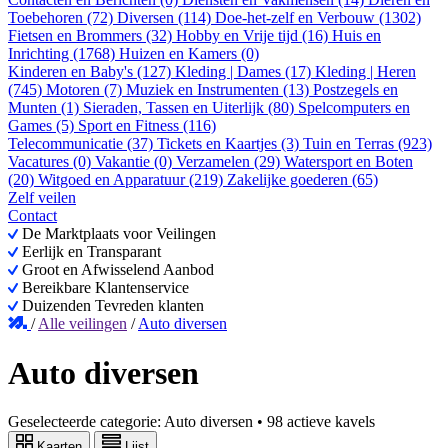
Toebehoren (72)
Diversen (114)
Doe-het-zelf en Verbouw (1302)
Fietsen en Brommers (32)
Hobby en Vrije tijd (16)
Huis en
Inrichting (1768)
Huizen en Kamers (0)
Kinderen en Baby's (127)
Kleding | Dames (17)
Kleding | Heren
(745)
Motoren (7)
Muziek en Instrumenten (13)
Postzegels en
Munten (1)
Sieraden, Tassen en Uiterlijk (80)
Spelcomputers en
Games (5)
Sport en Fitness (116)
Telecommunicatie (37)
Tickets en Kaartjes (3)
Tuin en Terras (923)
Vacatures (0)
Vakantie (0)
Verzamelen (29)
Watersport en Boten
(20)
Witgoed en Apparatuur (219)
Zakelijke goederen (65)
Zelf veilen
Contact
De Marktplaats voor Veilingen
Eerlijk en Transparant
Groot en Afwisselend Aanbod
Bereikbare Klantenservice
Duizenden Tevreden klanten
/
Alle veilingen
/
Auto diversen
Auto diversen
Geselecteerde categorie:
Auto diversen
•
98 actieve kavels
Kaarten
Lijst