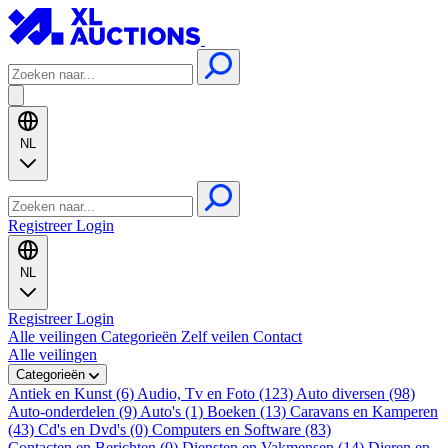
NL
Registreer
Login
NL
Registreer
Login
Alle veilingen
Categorieën
Zelf veilen
Contact
Alle veilingen
Categorieën
Antiek en Kunst (6)
Audio, Tv en Foto (123)
Auto diversen (98)
Auto-onderdelen (9)
Auto's (1)
Boeken (13)
Caravans en Kamperen
(43)
Cd's en Dvd's (0)
Computers en Software (83)
Contacten en Berichten (0)
Diensten en Vakmensen (14)
Dieren en