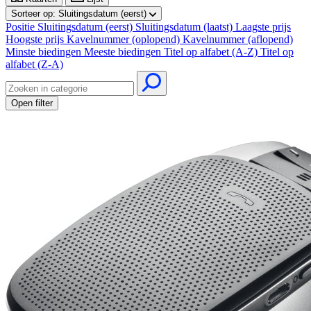
Sorteer op:
Sluitingsdatum (eerst)
Positie
Sluitingsdatum (eerst)
Sluitingsdatum (laatst)
Laagste prijs
Hoogste prijs
Kavelnummer (oplopend)
Kavelnummer (aflopend)
Minste biedingen
Meeste biedingen
Titel op alfabet (A-Z)
Titel op
alfabet (Z-A)
Open filter