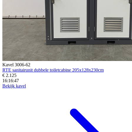
Kavel 3006-62
RTE sanitairunit dubbele toiletcabine 205x128x230cm
€ 2.125
16:16:45
Bekijk kavel