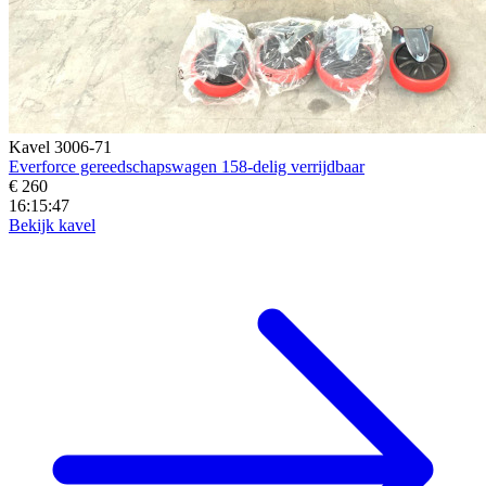
Kavel 3006-71
Everforce gereedschapswagen 158-delig verrijdbaar
€ 260
16:15:45
Bekijk kavel