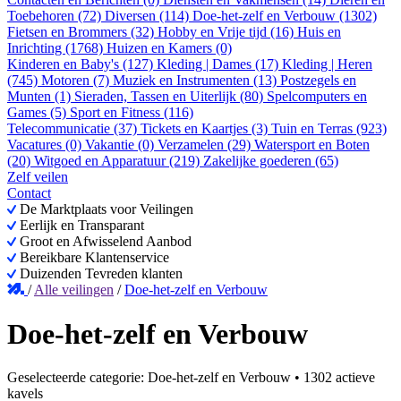
Toebehoren (72)
Diversen (114)
Doe-het-zelf en Verbouw (1302)
Fietsen en Brommers (32)
Hobby en Vrije tijd (16)
Huis en
Inrichting (1768)
Huizen en Kamers (0)
Kinderen en Baby's (127)
Kleding | Dames (17)
Kleding | Heren
(745)
Motoren (7)
Muziek en Instrumenten (13)
Postzegels en
Munten (1)
Sieraden, Tassen en Uiterlijk (80)
Spelcomputers en
Games (5)
Sport en Fitness (116)
Telecommunicatie (37)
Tickets en Kaartjes (3)
Tuin en Terras (923)
Vacatures (0)
Vakantie (0)
Verzamelen (29)
Watersport en Boten
(20)
Witgoed en Apparatuur (219)
Zakelijke goederen (65)
Zelf veilen
Contact
De Marktplaats voor Veilingen
Eerlijk en Transparant
Groot en Afwisselend Aanbod
Bereikbare Klantenservice
Duizenden Tevreden klanten
/
Alle veilingen
/
Doe-het-zelf en Verbouw
Doe-het-zelf en Verbouw
Geselecteerde categorie:
Doe-het-zelf en Verbouw
•
1302 actieve
kavels