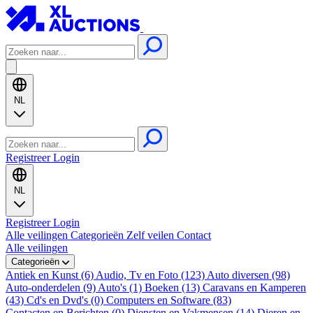
NL
Registreer
Login
NL
Registreer
Login
Alle veilingen
Categorieën
Zelf veilen
Contact
Alle veilingen
Categorieën
Antiek en Kunst (6)
Audio, Tv en Foto (123)
Auto diversen (98)
Auto-onderdelen (9)
Auto's (1)
Boeken (13)
Caravans en Kamperen
(43)
Cd's en Dvd's (0)
Computers en Software (83)
Contacten en Berichten (0)
Diensten en Vakmensen (14)
Dieren en