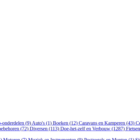
-onderdelen (9)
Auto's (1)
Boeken (12)
Caravans en Kamperen (43)
Cd
oebehoren (72)
Diversen (113)
Doe-het-zelf en Verbouw (1287)
Fietse
5)
Motoren (7)
Muziek en Instrumenten (9)
Postzegels en Munten (1)
Si