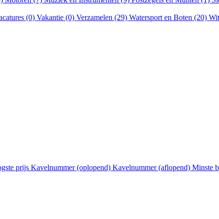
acatures (0)
Vakantie (0)
Verzamelen (29)
Watersport en Boten (20)
Wit
gste prijs
Kavelnummer (oplopend)
Kavelnummer (aflopend)
Minste 