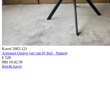
Kavel 2985-121
Armstoel Omivo (set van 8) Stof - Naturel
€ 528
08d 10:42:35
Bekijk kavel