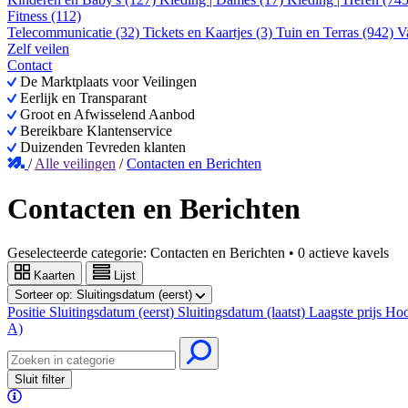
Fitness (112)
Telecommunicatie (32)
Tickets en Kaartjes (3)
Tuin en Terras (942)
V
Zelf veilen
Contact
De Marktplaats voor Veilingen
Eerlijk en Transparant
Groot en Afwisselend Aanbod
Bereikbare Klantenservice
Duizenden Tevreden klanten
/
Alle veilingen
/
Contacten en Berichten
Contacten en Berichten
Geselecteerde categorie:
Contacten en Berichten
•
0 actieve kavels
Kaarten
Lijst
Sorteer op:
Sluitingsdatum (eerst)
Positie
Sluitingsdatum (eerst)
Sluitingsdatum (laatst)
Laagste prijs
Hoo
A)
Sluit filter