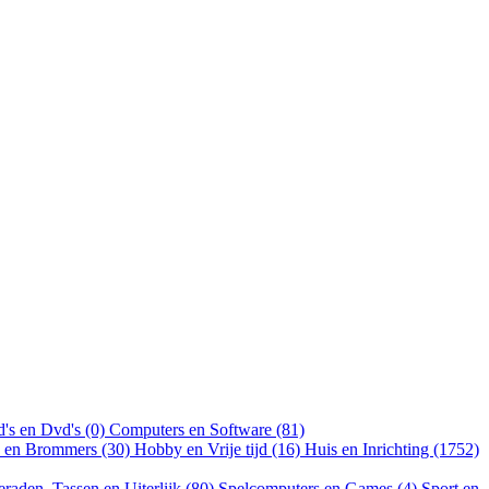
's en Dvd's (0)
Computers en Software (81)
n en Brommers (30)
Hobby en Vrije tijd (16)
Huis en Inrichting (1752)
eraden, Tassen en Uiterlijk (80)
Spelcomputers en Games (4)
Sport en