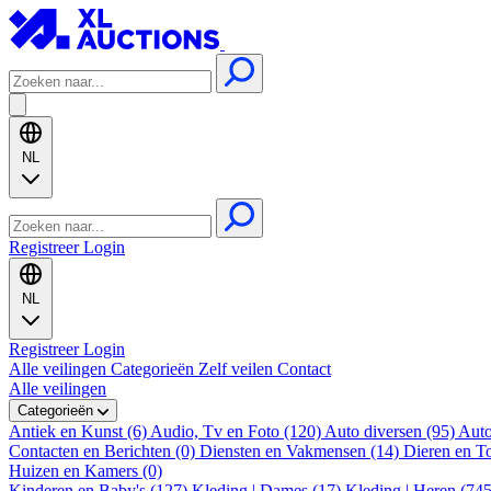
NL
Registreer
Login
NL
Registreer
Login
Alle veilingen
Categorieën
Zelf veilen
Contact
Alle veilingen
Categorieën
Antiek en Kunst (6)
Audio, Tv en Foto (120)
Auto diversen (95)
Auto
Contacten en Berichten (0)
Diensten en Vakmensen (14)
Dieren en T
Huizen en Kamers (0)
Kinderen en Baby's (127)
Kleding | Dames (17)
Kleding | Heren (74