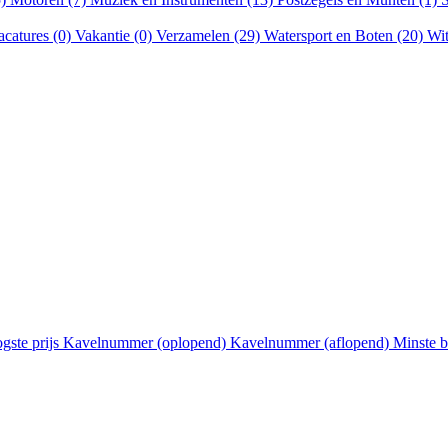
acatures (0)
Vakantie (0)
Verzamelen (29)
Watersport en Boten (20)
Wit
gste prijs
Kavelnummer (oplopend)
Kavelnummer (aflopend)
Minste 