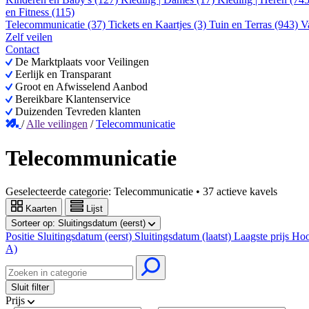
en Fitness (115)
Telecommunicatie (37)
Tickets en Kaartjes (3)
Tuin en Terras (943)
V
Zelf veilen
Contact
De Marktplaats voor Veilingen
Eerlijk en Transparant
Groot en Afwisselend Aanbod
Bereikbare Klantenservice
Duizenden Tevreden klanten
/
Alle veilingen
/
Telecommunicatie
Telecommunicatie
Geselecteerde categorie:
Telecommunicatie
•
37 actieve kavels
Kaarten
Lijst
Sorteer op:
Sluitingsdatum (eerst)
Positie
Sluitingsdatum (eerst)
Sluitingsdatum (laatst)
Laagste prijs
Hoo
A)
Sluit filter
Prijs