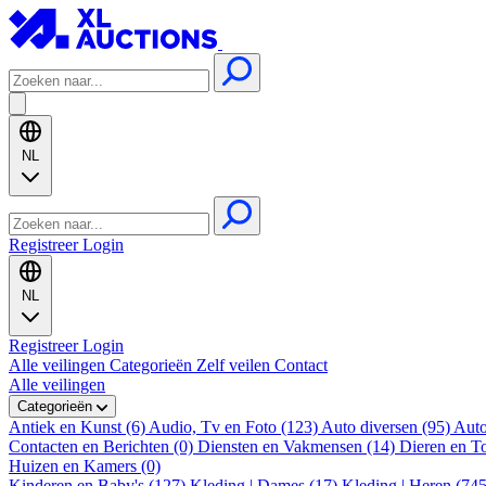
NL
Registreer
Login
NL
Registreer
Login
Alle veilingen
Categorieën
Zelf veilen
Contact
Alle veilingen
Categorieën
Antiek en Kunst (6)
Audio, Tv en Foto (123)
Auto diversen (95)
Auto
Contacten en Berichten (0)
Diensten en Vakmensen (14)
Dieren en T
Huizen en Kamers (0)
Kinderen en Baby's (127)
Kleding | Dames (17)
Kleding | Heren (74