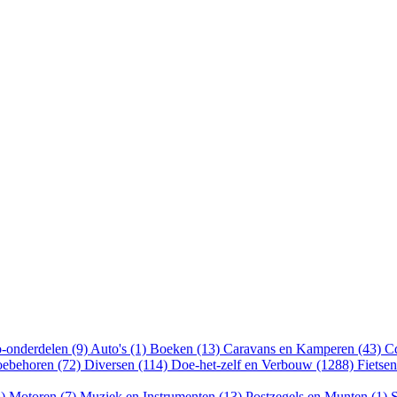
-onderdelen (9)
Auto's (1)
Boeken (13)
Caravans en Kamperen (43)
Cd
oebehoren (72)
Diversen (114)
Doe-het-zelf en Verbouw (1288)
Fietse
5)
Motoren (7)
Muziek en Instrumenten (13)
Postzegels en Munten (1)
S