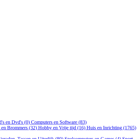
's en Dvd's (0)
Computers en Software (83)
n en Brommers (32)
Hobby en Vrije tijd (16)
Huis en Inrichting (1765)
ieraden, Tassen en Uiterlijk (80)
Spelcomputers en Games (4)
Sport