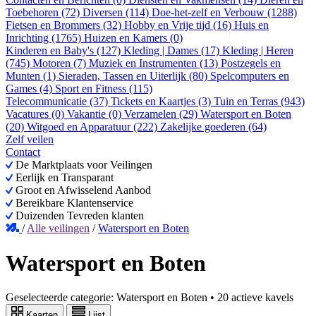
Toebehoren (72)
Diversen (114)
Doe-het-zelf en Verbouw (1288)
Fietsen en Brommers (32)
Hobby en Vrije tijd (16)
Huis en
Inrichting (1765)
Huizen en Kamers (0)
Kinderen en Baby's (127)
Kleding | Dames (17)
Kleding | Heren
(745)
Motoren (7)
Muziek en Instrumenten (13)
Postzegels en
Munten (1)
Sieraden, Tassen en Uiterlijk (80)
Spelcomputers en
Games (4)
Sport en Fitness (115)
Telecommunicatie (37)
Tickets en Kaartjes (3)
Tuin en Terras (943)
Vacatures (0)
Vakantie (0)
Verzamelen (29)
Watersport en Boten
(20)
Witgoed en Apparatuur (222)
Zakelijke goederen (64)
Zelf veilen
Contact
De Marktplaats voor Veilingen
Eerlijk en Transparant
Groot en Afwisselend Aanbod
Bereikbare Klantenservice
Duizenden Tevreden klanten
/
Alle veilingen
/
Watersport en Boten
Watersport en Boten
Geselecteerde categorie:
Watersport en Boten
•
20 actieve kavels
Kaarten
Lijst