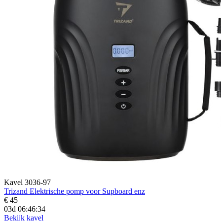
Kavel 3036-97
Trizand Elektrische pomp voor Supboard enz
€ 45
03d 06:46:33
Bekijk kavel