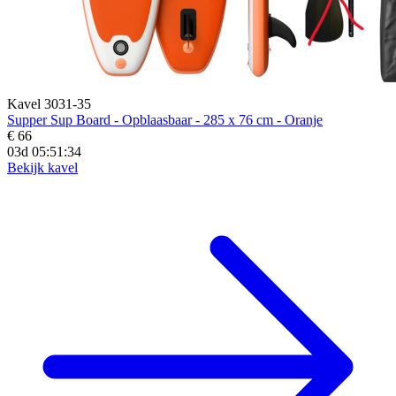
Kavel 3031-35
Supper Sup Board - Opblaasbaar - 285 x 76 cm - Oranje
€ 66
03d 05:51:33
Bekijk kavel