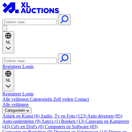
NL
Registreer
Login
NL
Registreer
Login
Alle veilingen
Categorieën
Zelf veilen
Contact
Alle veilingen
Categorieën
Antiek en Kunst (6)
Audio, Tv en Foto (123)
Auto diversen (95)
Auto-onderdelen (9)
Auto's (1)
Boeken (13)
Caravans en Kamperen
(43)
Cd's en Dvd's (0)
Computers en Software (83)
Contacten en Berichten (0)
Diensten en Vakmensen (14)
Dieren en