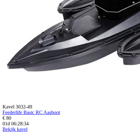
Kavel 3032-49
Feederlife Basic RC Aasboot
€ 80
01d 06:28:33
Bekijk kavel