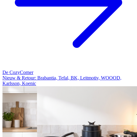
De CozyCorner
Nieuw & Retour: Brabantia, Tefal, BK, Leitmotiv, WOOOD,
Karlsson, Koenic