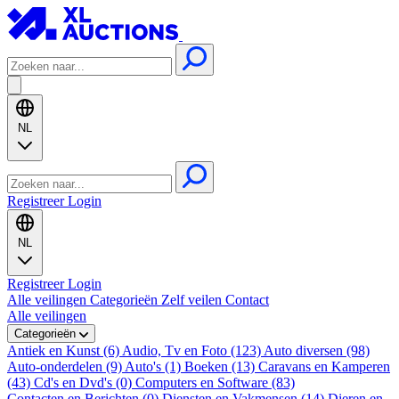
NL
Registreer
Login
NL
Registreer
Login
Alle veilingen
Categorieën
Zelf veilen
Contact
Alle veilingen
Categorieën
Antiek en Kunst (6)
Audio, Tv en Foto (123)
Auto diversen (98)
Auto-onderdelen (9)
Auto's (1)
Boeken (13)
Caravans en Kamperen
(43)
Cd's en Dvd's (0)
Computers en Software (83)
Contacten en Berichten (0)
Diensten en Vakmensen (14)
Dieren en