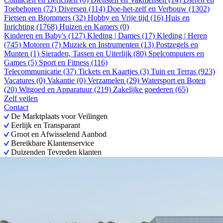
Toebehoren (72)
Diversen (114)
Doe-het-zelf en Verbouw (1302)
Fietsen en Brommers (32)
Hobby en Vrije tijd (16)
Huis en
Inrichting (1768)
Huizen en Kamers (0)
Kinderen en Baby's (127)
Kleding | Dames (17)
Kleding | Heren
(745)
Motoren (7)
Muziek en Instrumenten (13)
Postzegels en
Munten (1)
Sieraden, Tassen en Uiterlijk (80)
Spelcomputers en
Games (5)
Sport en Fitness (116)
Telecommunicatie (37)
Tickets en Kaartjes (3)
Tuin en Terras (923)
Vacatures (0)
Vakantie (0)
Verzamelen (29)
Watersport en Boten
(20)
Witgoed en Apparatuur (219)
Zakelijke goederen (65)
Zelf veilen
Contact
De Marktplaats voor Veilingen
Eerlijk en Transparant
Groot en Afwisselend Aanbod
Bereikbare Klantenservice
Duizenden Tevreden klanten