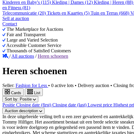
Kinderen en Baby's (115)
Kleding | Dames (12)
Kleding | Heren (88
en Fitness (81)
Telecommunicatie (20)
Tickets en Kaartjes (5)
Tuin en Terras (668)
V
Sell at auction
Contact
The Marketplace for Auctions
Fair and Transparent
Large and Varied Selection
Accessible Customer Service
Thousands of Satisfied Customers
/
All auctions
/
Heren schoenen
Heren schoenen
Seller:
Fashion for Less
•
0 active lots
•
Delivery auction
• Closing f
Cards
List
Sort by:
Positie
Positie
Closing date (first)
Closing date (last)
Lowest price
Highest pr
Auction description
In deze uitgebreide veiling treft u een zeer gevarieerd en aantrek
Tommy Hilfiger. Het assortiment bestaat uit een brede selectie sneaker
is voor iedere doelgroep en gelegenheid een passend item te vinden. 
eindgebruikers. Met scherpe startprijzen en aantrekkelijke taxaties bi