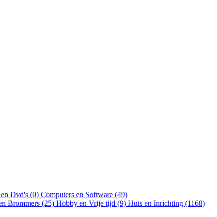
 en Dvd's (0)
Computers en Software (49)
 en Brommers (25)
Hobby en Vrije tijd (9)
Huis en Inrichting (1168)