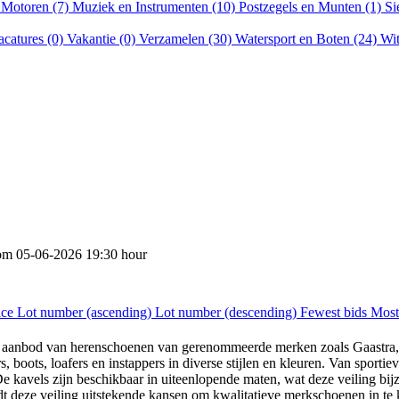
)
Motoren (7)
Muziek en Instrumenten (10)
Postzegels en Munten (1)
Si
acatures (0)
Vakantie (0)
Verzamelen (30)
Watersport en Boten (24)
Wit
rom
05-06-2026 19:30 hour
ice
Lot number (ascending)
Lot number (descending)
Fewest bids
Most
kelijk aanbod van herenschoenen van gerenommeerde merken zoals Gaastr
s, boots, loafers en instappers in diverse stijlen en kleuren. Van sport
De kavels zijn beschikbaar in uiteenlopende maten, wat deze veiling bi
edt deze veiling uitstekende kansen om kwalitatieve merkschoenen in te 