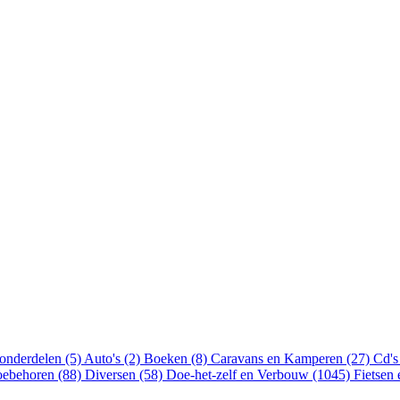
onderdelen (5)
Auto's (2)
Boeken (8)
Caravans en Kamperen (27)
Cd's
oebehoren (88)
Diversen (58)
Doe-het-zelf en Verbouw (1045)
Fietsen