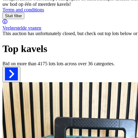
uw bod op één of meerdere kavels!
Terms and conditions
Sluit filter
Veelgestelde vragen
This auction has unfortunately closed, but check out top lots below or 
Top kavels
Bid on more than
4175 lots
lots across over
36
categories.