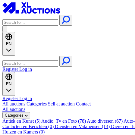
EN
Register
Log in
EN
Register
Log in
All auctions
Categories
Sell at auction
Contact
All auctions
Categories
Antiek en Kunst (5)
Audio, Tv en Foto (78)
Auto diversen (67)
Auto-
Contacten en Berichten (0)
Diensten en Vakmensen (13)
Dieren en T
Huizen en Kamers (0)