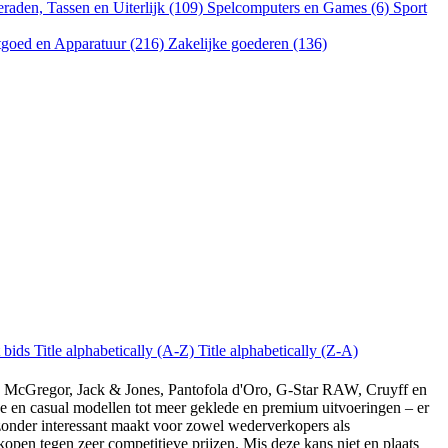
eraden, Tassen en Uiterlijk (109)
Spelcomputers en Games (6)
Sport
goed en Apparatuur (216)
Zakelijke goederen (136)
 bids
Title alphabetically (A-Z)
Title alphabetically (Z-A)
a, McGregor, Jack & Jones, Pantofola d'Oro, G-Star RAW, Cruyff en
ieve en casual modellen tot meer geklede en premium uitvoeringen – er
jzonder interessant maakt voor zowel wederverkopers als
kopen tegen zeer competitieve prijzen. Mis deze kans niet en plaats