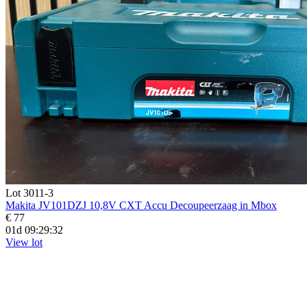
Lot 3011-3
Makita JV101DZJ 10,8V CXT Accu Decoupeerzaag in Mbox
€ 77
01d 09:29:31
View lot