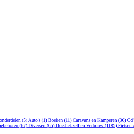
onderdelen (5)
Auto's (1)
Boeken (11)
Caravans en Kamperen (36)
Cd'
oebehoren (67)
Diversen (65)
Doe-het-zelf en Verbouw (1185)
Fietsen