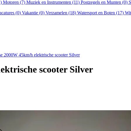
2)
Motoren (7)
Muziek en Instrumenten (11)
Postzegels en Munten (0)
S
acatures (0)
Vakantie (0)
Verzamelen (18)
Watersport en Boten (17)
Wit
se 2000W 45km/h elektrische scooter Silver
ktrische scooter Silver