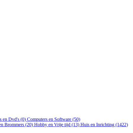
s en Dvd's (0)
Computers en Software (50)
 en Brommers (20)
Hobby en Vrije tijd (13)
Huis en Inrichting (1422)