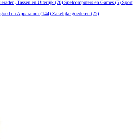
ieraden, Tassen en Uiterlijk (70)
Spelcomputers en Games (5)
Sport
goed en Apparatuur (144)
Zakelijke goederen (25)