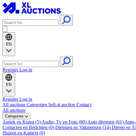
EN
Register
Log in
EN
Register
Log in
All auctions
Categories
Sell at auction
Contact
All auctions
Categories
Antiek en Kunst (5)
Audio, Tv en Foto (80)
Auto diversen (61)
Auto-
Contacten en Berichten (0)
Diensten en Vakmensen (14)
Dieren en T
Huizen en Kamers (0)