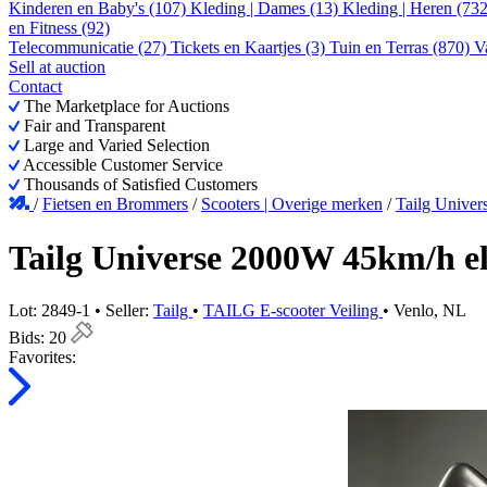
Kinderen en Baby's (107)
Kleding | Dames (13)
Kleding | Heren (73
en Fitness (92)
Telecommunicatie (27)
Tickets en Kaartjes (3)
Tuin en Terras (870)
V
Sell at auction
Contact
The Marketplace for Auctions
Fair and Transparent
Large and Varied Selection
Accessible Customer Service
Thousands of Satisfied Customers
/
Fietsen en Brommers
/
Scooters | Overige merken
/
Tailg Univer
Tailg Universe 2000W 45km/h ele
Lot: 2849-1 • Seller:
Tailg
•
TAILG E-scooter Veiling
• Venlo, NL
Bids:
20
Favorites: