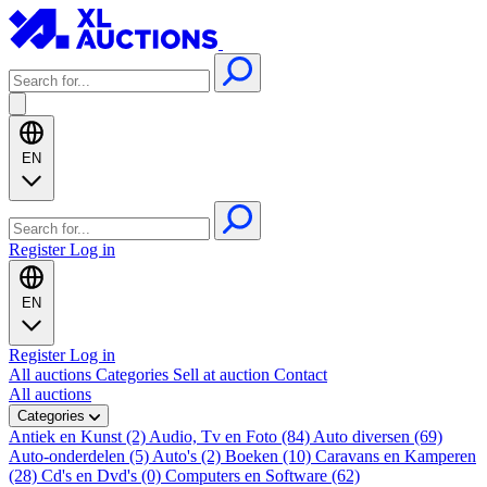
EN
Register
Log in
EN
Register
Log in
All auctions
Categories
Sell at auction
Contact
All auctions
Categories
Antiek en Kunst (2)
Audio, Tv en Foto (84)
Auto diversen (69)
Auto-onderdelen (5)
Auto's (2)
Boeken (10)
Caravans en Kamperen
(28)
Cd's en Dvd's (0)
Computers en Software (62)