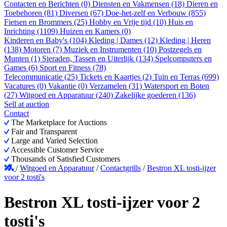
Contacten en Berichten (0)
Diensten en Vakmensen (18)
Dieren en
Toebehoren (81)
Diversen (67)
Doe-het-zelf en Verbouw (855)
Fietsen en Brommers (25)
Hobby en Vrije tijd (10)
Huis en
Inrichting (1109)
Huizen en Kamers (0)
Kinderen en Baby's (104)
Kleding | Dames (12)
Kleding | Heren
(138)
Motoren (7)
Muziek en Instrumenten (10)
Postzegels en
Munten (1)
Sieraden, Tassen en Uiterlijk (134)
Spelcomputers en
Games (6)
Sport en Fitness (78)
Telecommunicatie (25)
Tickets en Kaartjes (2)
Tuin en Terras (699)
Vacatures (0)
Vakantie (0)
Verzamelen (31)
Watersport en Boten
(27)
Witgoed en Apparatuur (240)
Zakelijke goederen (136)
Sell at auction
Contact
The Marketplace for Auctions
Fair and Transparent
Large and Varied Selection
Accessible Customer Service
Thousands of Satisfied Customers
/
Witgoed en Apparatuur
/
Contactgrills
/
Bestron XL tosti-ijzer
voor 2 tosti's
Bestron XL tosti-ijzer voor 2
tosti's