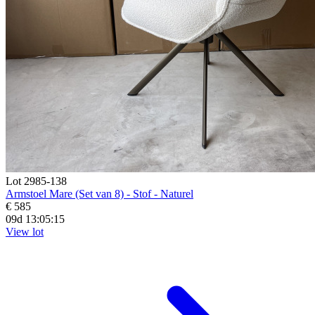
Lot 2985-138
Armstoel Mare (Set van 8) - Stof - Naturel
€ 585
09d 13:05:14
View lot