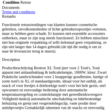
Condition
Retour
Documents
Terms and conditions
Remarks
Functionele retourzendingen van klanten kunnen cosmetische
gebreken, onvolkomenheden of lichte gebruikersspoortjes vertonen,
maar ze hebben geen schade. Er kunnen niet-essentiële accessoires
ontbreken, maar ze zijn nog steeds functioneel. Ze hebben misschien
niet hun originele verpakking of zelfs helemaal geen verpakking. ze
zijn niet langer dan 14 dagen gebruikt (de tijd die nodig is om ze
naar de leverancier terug te sturen).
Description
Productbeschrijving Bestron XL Tosti ijzer voor 2 Tosti's, Tosti
apparat met antiaanbaklaag & indicatielampje, 1000W, kleur: Zwart
Praktische sandwichmaker voor 2 knapperige goudbruine, hartige of
zoete tosti's in XL of standaardgrootte, ideaal voor het ontbijt, als
snack of voor feestjes 4 driehoekige tosti's voor het hele gezin, snel
opwarmen en eenvoudige bediening door automatische
temperatuurregeling en controlelampje met gereedheidsweergave
Veiligheid dankzij automatische uitschakeling en hittebestendige
behuizing en greep met vergrendelingsclip, vaste positie door
antislipvoetjes Gemakkelijk uitnemen van de snacks en eenvoudig