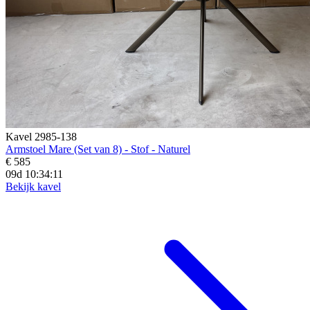
Kavel 2985-138
Armstoel Mare (Set van 8) - Stof - Naturel
€ 585
09d 10:34:10
Bekijk kavel