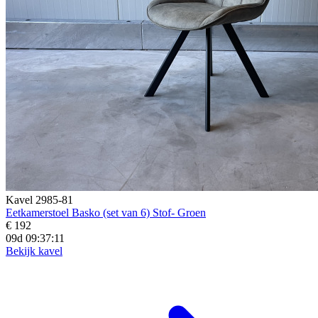
Kavel 2985-81
Eetkamerstoel Basko (set van 6) Stof- Groen
€ 192
09d 09:37:10
Bekijk kavel