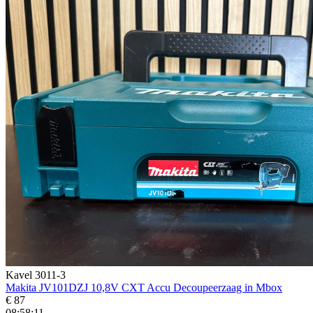
Kavel 3011-3
Makita JV101DZJ 10,8V CXT Accu Decoupeerzaag in Mbox
€ 87
08:58:10