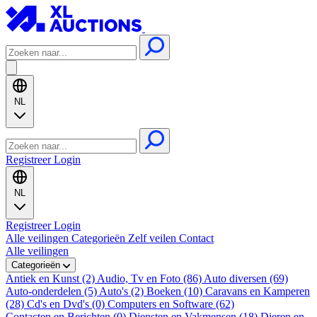
NL
Registreer
Login
NL
Registreer
Login
Alle veilingen
Categorieën
Zelf veilen
Contact
Alle veilingen
Categorieën
Antiek en Kunst (2)
Audio, Tv en Foto (86)
Auto diversen (69)
Auto-onderdelen (5)
Auto's (2)
Boeken (10)
Caravans en Kamperen
(28)
Cd's en Dvd's (0)
Computers en Software (62)
Contacten en Berichten (0)
Diensten en Vakmensen (18)
Dieren en