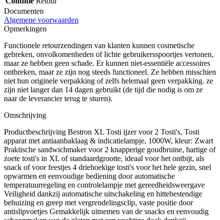
Conditie
Retour
Documenten
Algemene voorwaarden
Opmerkingen
Functionele retourzendingen van klanten kunnen cosmetische
gebreken, onvolkomenheden of lichte gebruikersspoortjes vertonen,
maar ze hebben geen schade. Er kunnen niet-essentiële accessoires
ontbreken, maar ze zijn nog steeds functioneel. Ze hebben misschien
niet hun originele verpakking of zelfs helemaal geen verpakking. ze
zijn niet langer dan 14 dagen gebruikt (de tijd die nodig is om ze
naar de leverancier terug te sturen).
Omschrijving
Productbeschrijving Bestron XL Tosti ijzer voor 2 Tosti's, Tosti
apparat met antiaanbaklaag & indicatielampje, 1000W, kleur: Zwart
Praktische sandwichmaker voor 2 knapperige goudbruine, hartige of
zoete tosti's in XL of standaardgrootte, ideaal voor het ontbijt, als
snack of voor feestjes 4 driehoekige tosti's voor het hele gezin, snel
opwarmen en eenvoudige bediening door automatische
temperatuurregeling en controlelampje met gereedheidsweergave
Veiligheid dankzij automatische uitschakeling en hittebestendige
behuizing en greep met vergrendelingsclip, vaste positie door
antislipvoetjes Gemakkelijk uitnemen van de snacks en eenvoudig