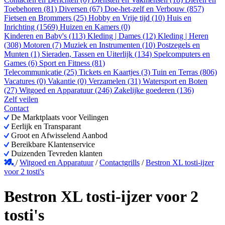
Toebehoren (81)
Diversen (67)
Doe-het-zelf en Verbouw (857)
Fietsen en Brommers (25)
Hobby en Vrije tijd (10)
Huis en
Inrichting (1569)
Huizen en Kamers (0)
Kinderen en Baby's (113)
Kleding | Dames (12)
Kleding | Heren
(308)
Motoren (7)
Muziek en Instrumenten (10)
Postzegels en
Munten (1)
Sieraden, Tassen en Uiterlijk (134)
Spelcomputers en
Games (6)
Sport en Fitness (81)
Telecommunicatie (25)
Tickets en Kaartjes (3)
Tuin en Terras (806)
Vacatures (0)
Vakantie (0)
Verzamelen (31)
Watersport en Boten
(27)
Witgoed en Apparatuur (246)
Zakelijke goederen (136)
Zelf veilen
Contact
De Marktplaats voor Veilingen
Eerlijk en Transparant
Groot en Afwisselend Aanbod
Bereikbare Klantenservice
Duizenden Tevreden klanten
/
Witgoed en Apparatuur
/
Contactgrills
/
Bestron XL tosti-ijzer
voor 2 tosti's
Bestron XL tosti-ijzer voor 2
tosti's