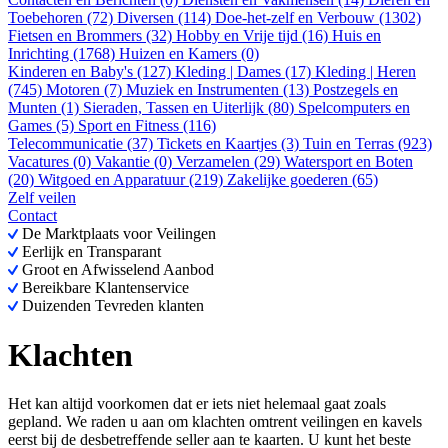
Toebehoren (72)
Diversen (114)
Doe-het-zelf en Verbouw (1302)
Fietsen en Brommers (32)
Hobby en Vrije tijd (16)
Huis en
Inrichting (1768)
Huizen en Kamers (0)
Kinderen en Baby's (127)
Kleding | Dames (17)
Kleding | Heren
(745)
Motoren (7)
Muziek en Instrumenten (13)
Postzegels en
Munten (1)
Sieraden, Tassen en Uiterlijk (80)
Spelcomputers en
Games (5)
Sport en Fitness (116)
Telecommunicatie (37)
Tickets en Kaartjes (3)
Tuin en Terras (923)
Vacatures (0)
Vakantie (0)
Verzamelen (29)
Watersport en Boten
(20)
Witgoed en Apparatuur (219)
Zakelijke goederen (65)
Zelf veilen
Contact
De Marktplaats voor Veilingen
Eerlijk en Transparant
Groot en Afwisselend Aanbod
Bereikbare Klantenservice
Duizenden Tevreden klanten
Klachten
Het kan altijd voorkomen dat er iets niet helemaal gaat zoals
gepland. We raden u aan om klachten omtrent veilingen en kavels
eerst bij de desbetreffende seller aan te kaarten. U kunt het beste