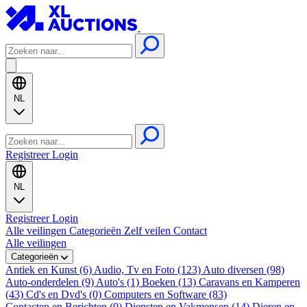
NL
Registreer
Login
NL
Registreer
Login
Alle veilingen
Categorieën
Zelf veilen
Contact
Alle veilingen
Categorieën
Antiek en Kunst (6)
Audio, Tv en Foto (123)
Auto diversen (98)
Auto-onderdelen (9)
Auto's (1)
Boeken (13)
Caravans en Kamperen
(43)
Cd's en Dvd's (0)
Computers en Software (83)
Contacten en Berichten (0)
Diensten en Vakmensen (14)
Dieren en