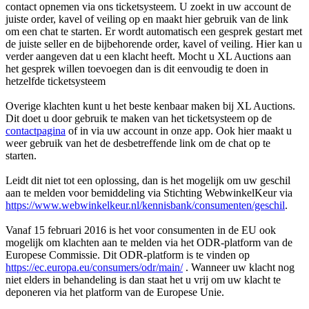
contact opnemen via ons ticketsysteem. U zoekt in uw account de
juiste order, kavel of veiling op en maakt hier gebruik van de link
om een chat te starten. Er wordt automatisch een gesprek gestart met
de juiste seller en de bijbehorende order, kavel of veiling. Hier kan u
verder aangeven dat u een klacht heeft. Mocht u XL Auctions aan
het gesprek willen toevoegen dan is dit eenvoudig te doen in
hetzelfde ticketsysteem
Overige klachten kunt u het beste kenbaar maken bij XL Auctions.
Dit doet u door gebruik te maken van het ticketsysteem op de
contactpagina
of in via uw account in onze app. Ook hier maakt u
weer gebruik van het de desbetreffende link om de chat op te
starten.
Leidt dit niet tot een oplossing, dan is het mogelijk om uw geschil
aan te melden voor bemiddeling via Stichting WebwinkelKeur via
https://www.webwinkelkeur.nl/kennisbank/consumenten/geschil
.
Vanaf 15 februari 2016 is het voor consumenten in de EU ook
mogelijk om klachten aan te melden via het ODR-platform van de
Europese Commissie. Dit ODR-platform is te vinden op
https://ec.europa.eu/consumers/odr/main/
. Wanneer uw klacht nog
niet elders in behandeling is dan staat het u vrij om uw klacht te
deponeren via het platform van de Europese Unie.