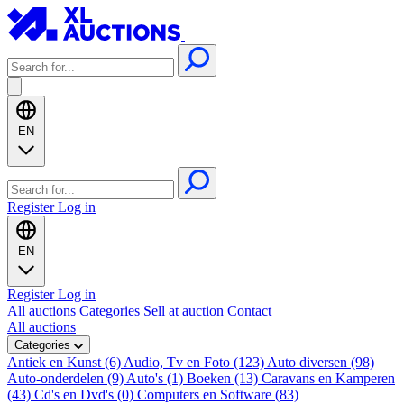
EN
Register
Log in
EN
Register
Log in
All auctions
Categories
Sell at auction
Contact
All auctions
Categories
Antiek en Kunst (6)
Audio, Tv en Foto (123)
Auto diversen (98)
Auto-onderdelen (9)
Auto's (1)
Boeken (13)
Caravans en Kamperen
(43)
Cd's en Dvd's (0)
Computers en Software (83)