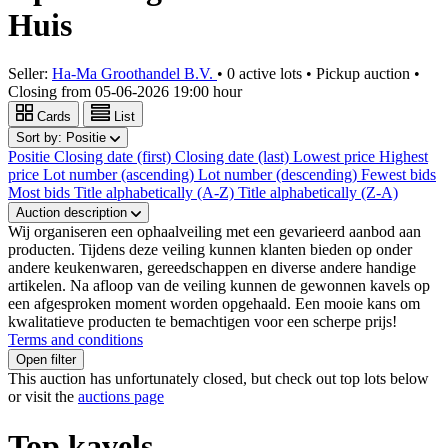
Huis
Seller:
Ha-Ma Groothandel B.V.
•
0 active lots
•
Pickup auction
•
Closing from
05-06-2026 19:00 hour
Cards
List
Sort by:
Positie
Positie
Closing date (first)
Closing date (last)
Lowest price
Highest
price
Lot number (ascending)
Lot number (descending)
Fewest bids
Most bids
Title alphabetically (A-Z)
Title alphabetically (Z-A)
Auction description
Wij organiseren een ophaalveiling met een gevarieerd aanbod aan
producten. Tijdens deze veiling kunnen klanten bieden op onder
andere keukenwaren, gereedschappen en diverse andere handige
artikelen. Na afloop van de veiling kunnen de gewonnen kavels op
een afgesproken moment worden opgehaald. Een mooie kans om
kwalitatieve producten te bemachtigen voor een scherpe prijs!
Terms and conditions
Open filter
This auction has unfortunately closed, but check out top lots below
or visit the
auctions page
Top kavels