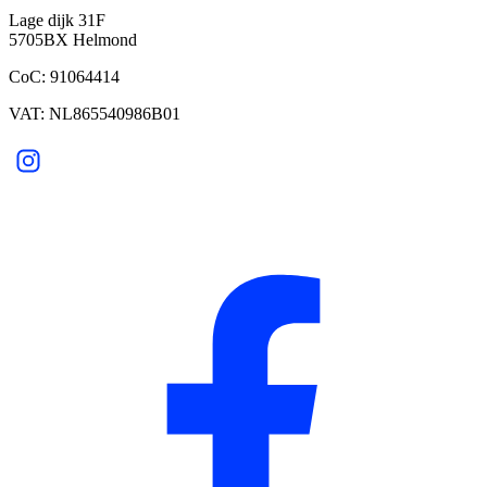
Lage dijk 31F
5705BX Helmond
CoC: 91064414
VAT: NL865540986B01