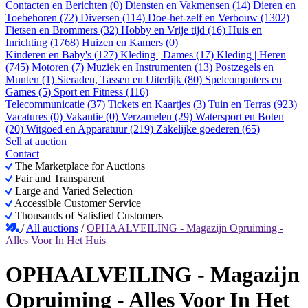
Contacten en Berichten (0)
Diensten en Vakmensen (14)
Dieren en
Toebehoren (72)
Diversen (114)
Doe-het-zelf en Verbouw (1302)
Fietsen en Brommers (32)
Hobby en Vrije tijd (16)
Huis en
Inrichting (1768)
Huizen en Kamers (0)
Kinderen en Baby's (127)
Kleding | Dames (17)
Kleding | Heren
(745)
Motoren (7)
Muziek en Instrumenten (13)
Postzegels en
Munten (1)
Sieraden, Tassen en Uiterlijk (80)
Spelcomputers en
Games (5)
Sport en Fitness (116)
Telecommunicatie (37)
Tickets en Kaartjes (3)
Tuin en Terras (923)
Vacatures (0)
Vakantie (0)
Verzamelen (29)
Watersport en Boten
(20)
Witgoed en Apparatuur (219)
Zakelijke goederen (65)
Sell at auction
Contact
The Marketplace for Auctions
Fair and Transparent
Large and Varied Selection
Accessible Customer Service
Thousands of Satisfied Customers
/
All auctions
/
OPHAALVEILING - Magazijn Opruiming -
Alles Voor In Het Huis
OPHAALVEILING - Magazijn
Opruiming - Alles Voor In Het