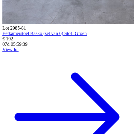
Lot 2985-81
Eetkamerstoel Basko (set van 6) Stof- Groen
€ 192
07d 05:59:38
View lot