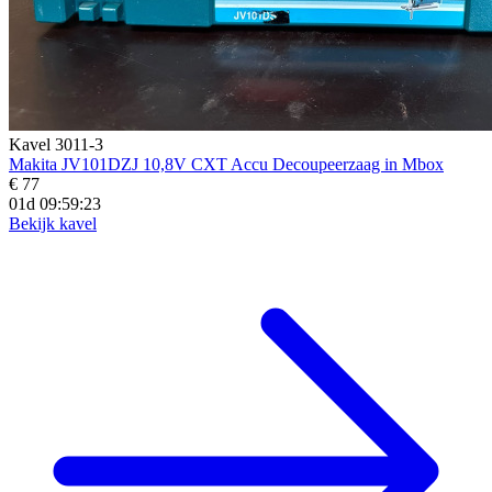
Kavel 3011-3
Makita JV101DZJ 10,8V CXT Accu Decoupeerzaag in Mbox
€ 77
01d 09:59:21
Bekijk kavel