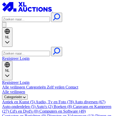
NL
Registreer
Login
NL
Registreer
Login
Alle veilingen
Categorieën
Zelf veilen
Contact
Alle veilingen
Categorieën
Antiek en Kunst (5)
Audio, Tv en Foto (78)
Auto diversen (67)
Auto-onderdelen (5)
Auto's (2)
Boeken (8)
Caravans en Kamperen
(27)
Cd's en Dvd's (0)
Computers en Software (49)
Contacten en Berichten (0)
Diensten en Vakmensen (13)
Dieren en