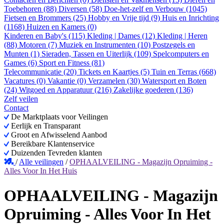
Toebehoren (88)
Diversen (58)
Doe-het-zelf en Verbouw (1045)
Fietsen en Brommers (25)
Hobby en Vrije tijd (9)
Huis en Inrichting
(1168)
Huizen en Kamers (0)
Kinderen en Baby's (115)
Kleding | Dames (12)
Kleding | Heren
(88)
Motoren (7)
Muziek en Instrumenten (10)
Postzegels en
Munten (1)
Sieraden, Tassen en Uiterlijk (109)
Spelcomputers en
Games (6)
Sport en Fitness (81)
Telecommunicatie (20)
Tickets en Kaartjes (5)
Tuin en Terras (668)
Vacatures (0)
Vakantie (0)
Verzamelen (30)
Watersport en Boten
(24)
Witgoed en Apparatuur (216)
Zakelijke goederen (136)
Zelf veilen
Contact
De Marktplaats voor Veilingen
Eerlijk en Transparant
Groot en Afwisselend Aanbod
Bereikbare Klantenservice
Duizenden Tevreden klanten
/
Alle veilingen
/
OPHAALVEILING - Magazijn Opruiming -
Alles Voor In Het Huis
OPHAALVEILING - Magazijn
Opruiming - Alles Voor In Het