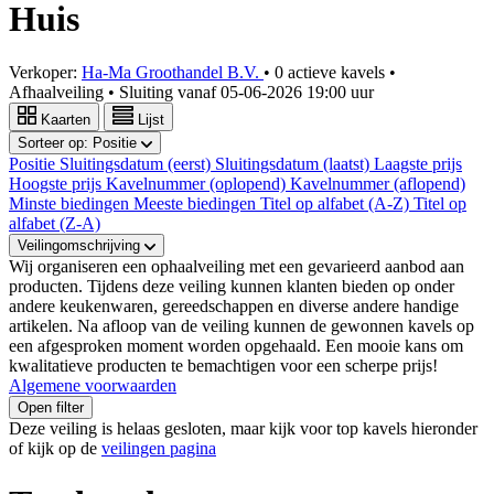
Huis
Verkoper:
Ha-Ma Groothandel B.V.
•
0 actieve kavels
•
Afhaalveiling
• Sluiting vanaf
05-06-2026 19:00 uur
Kaarten
Lijst
Sorteer op:
Positie
Positie
Sluitingsdatum (eerst)
Sluitingsdatum (laatst)
Laagste prijs
Hoogste prijs
Kavelnummer (oplopend)
Kavelnummer (aflopend)
Minste biedingen
Meeste biedingen
Titel op alfabet (A-Z)
Titel op
alfabet (Z-A)
Veilingomschrijving
Wij organiseren een ophaalveiling met een gevarieerd aanbod aan
producten. Tijdens deze veiling kunnen klanten bieden op onder
andere keukenwaren, gereedschappen en diverse andere handige
artikelen. Na afloop van de veiling kunnen de gewonnen kavels op
een afgesproken moment worden opgehaald. Een mooie kans om
kwalitatieve producten te bemachtigen voor een scherpe prijs!
Algemene voorwaarden
Open filter
Deze veiling is helaas gesloten, maar kijk voor top kavels hieronder
of kijk op de
veilingen pagina