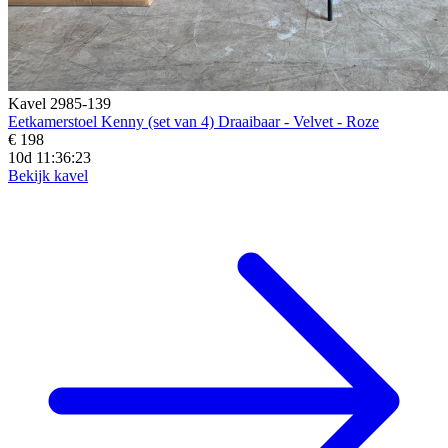
Kavel 2985-139
Eetkamerstoel Kenny (set van 4) Draaibaar - Velvet - Roze
€ 198
10d 11:36:21
Bekijk kavel