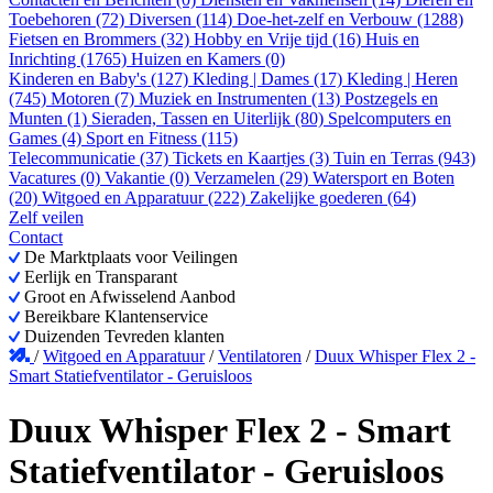
Toebehoren (72)
Diversen (114)
Doe-het-zelf en Verbouw (1288)
Fietsen en Brommers (32)
Hobby en Vrije tijd (16)
Huis en
Inrichting (1765)
Huizen en Kamers (0)
Kinderen en Baby's (127)
Kleding | Dames (17)
Kleding | Heren
(745)
Motoren (7)
Muziek en Instrumenten (13)
Postzegels en
Munten (1)
Sieraden, Tassen en Uiterlijk (80)
Spelcomputers en
Games (4)
Sport en Fitness (115)
Telecommunicatie (37)
Tickets en Kaartjes (3)
Tuin en Terras (943)
Vacatures (0)
Vakantie (0)
Verzamelen (29)
Watersport en Boten
(20)
Witgoed en Apparatuur (222)
Zakelijke goederen (64)
Zelf veilen
Contact
De Marktplaats voor Veilingen
Eerlijk en Transparant
Groot en Afwisselend Aanbod
Bereikbare Klantenservice
Duizenden Tevreden klanten
/
Witgoed en Apparatuur
/
Ventilatoren
/
Duux Whisper Flex 2 -
Smart Statiefventilator - Geruisloos
Duux Whisper Flex 2 - Smart
Statiefventilator - Geruisloos