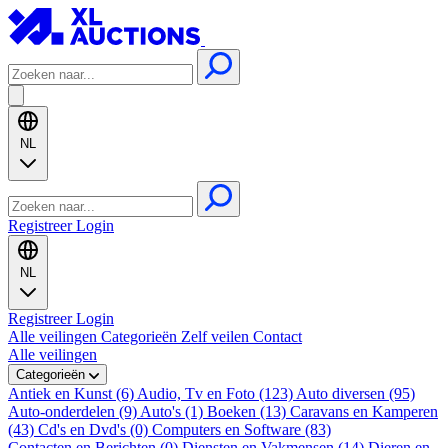
NL
Registreer
Login
NL
Registreer
Login
Alle veilingen
Categorieën
Zelf veilen
Contact
Alle veilingen
Categorieën
Antiek en Kunst (6)
Audio, Tv en Foto (123)
Auto diversen (95)
Auto-onderdelen (9)
Auto's (1)
Boeken (13)
Caravans en Kamperen
(43)
Cd's en Dvd's (0)
Computers en Software (83)
Contacten en Berichten (0)
Diensten en Vakmensen (14)
Dieren en