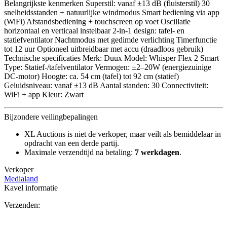
Belangrijkste kenmerken Superstil: vanaf ±13 dB (fluisterstil) 30
snelheidsstanden + natuurlijke windmodus Smart bediening via app
(WiFi) Afstandsbediening + touchscreen op voet Oscillatie
horizontaal en verticaal instelbaar 2-in-1 design: tafel- en
statiefventilator Nachtmodus met gedimde verlichting Timerfunctie
tot 12 uur Optioneel uitbreidbaar met accu (draadloos gebruik)
Technische specificaties Merk: Duux Model: Whisper Flex 2 Smart
Type: Statief-/tafelventilator Vermogen: ±2–20W (energiezuinige
DC-motor) Hoogte: ca. 54 cm (tafel) tot 92 cm (statief)
Geluidsniveau: vanaf ±13 dB Aantal standen: 30 Connectiviteit:
WiFi + app Kleur: Zwart
Bijzondere veilingbepalingen
XL Auctions is niet de verkoper, maar veilt als bemiddelaar in
opdracht van een derde partij.
Maximale verzendtijd na betaling:
7 werkdagen
.
Verkoper
Medialand
Kavel informatie
Verzenden: