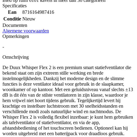
Bied op ruim
6101 kavels
in meer dan
36 categorieën
Specificaties
Ean
8716164987416
Conditie
Nieuw
Documenten
Algemene voorwaarden
Opmerkingen
-
Omschrijving
De Duux Whisper Flex 2 is een premium smart statiefventilator die
bekend staat om zijn extreem stille werking en brede
instelmogelijkheden. Dankzij het moderne design en de slimme
functies is deze ventilator ideaal voor gebruik in de slaapkamer,
woonkamer of op kantoor. Met een geluidsniveau vanaf slechts ±13
dB is dit één van de stilste ventilatoren in zijn klasse, waardoor je
hem vrijwel niet hoort tijdens gebruik. Tegelijkertijd levert hij
krachtige en instelbare luchtstroom met 30 snelheidsstanden en
verschillende modi zoals natuurlijke wind en nachtmodus. De
Whisper Flex 2 is volledig flexibel inzetbaar: je kunt hem gebruiken
als tafelventilator of statiefventilator, en via de app,
afstandsbediening of het touchscreen bedienen. Optioneel kan hij
worden uitgebreid met een batterijpack voor draadloos gebruik.