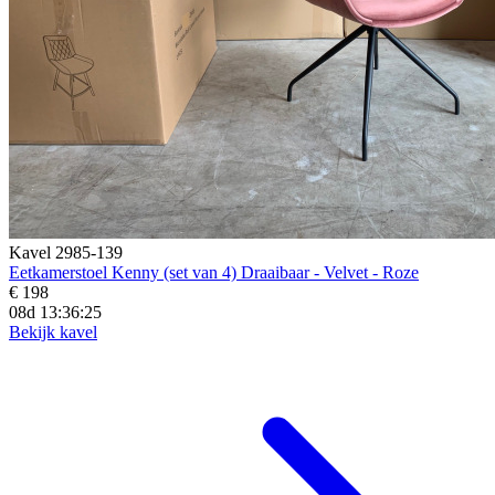
Kavel 2985-139
Eetkamerstoel Kenny (set van 4) Draaibaar - Velvet - Roze
€ 198
08d 13:36:23
Bekijk kavel