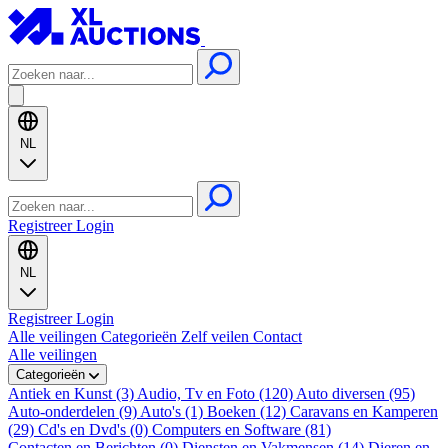
NL
Registreer
Login
NL
Registreer
Login
Alle veilingen
Categorieën
Zelf veilen
Contact
Alle veilingen
Categorieën
Antiek en Kunst (3)
Audio, Tv en Foto (120)
Auto diversen (95)
Auto-onderdelen (9)
Auto's (1)
Boeken (12)
Caravans en Kamperen
(29)
Cd's en Dvd's (0)
Computers en Software (81)
Contacten en Berichten (0)
Diensten en Vakmensen (14)
Dieren en