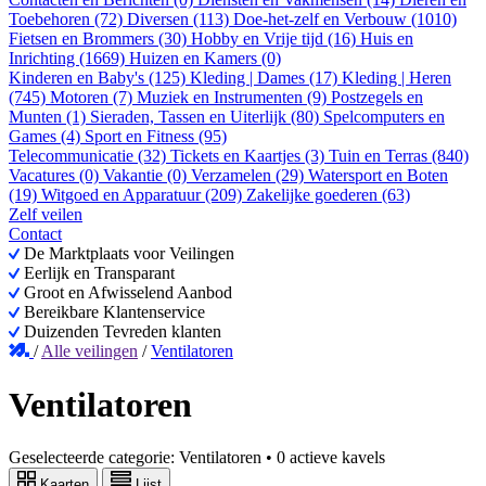
Toebehoren (72)
Diversen (113)
Doe-het-zelf en Verbouw (1010)
Fietsen en Brommers (30)
Hobby en Vrije tijd (16)
Huis en
Inrichting (1669)
Huizen en Kamers (0)
Kinderen en Baby's (125)
Kleding | Dames (17)
Kleding | Heren
(745)
Motoren (7)
Muziek en Instrumenten (9)
Postzegels en
Munten (1)
Sieraden, Tassen en Uiterlijk (80)
Spelcomputers en
Games (4)
Sport en Fitness (95)
Telecommunicatie (32)
Tickets en Kaartjes (3)
Tuin en Terras (840)
Vacatures (0)
Vakantie (0)
Verzamelen (29)
Watersport en Boten
(19)
Witgoed en Apparatuur (209)
Zakelijke goederen (63)
Zelf veilen
Contact
De Marktplaats voor Veilingen
Eerlijk en Transparant
Groot en Afwisselend Aanbod
Bereikbare Klantenservice
Duizenden Tevreden klanten
/
Alle veilingen
/
Ventilatoren
Ventilatoren
Geselecteerde categorie:
Ventilatoren
•
0 actieve kavels
Kaarten
Lijst