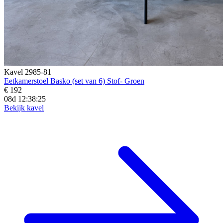
Kavel 2985-81
Eetkamerstoel Basko (set van 6) Stof- Groen
€ 192
08d 12:38:23
Bekijk kavel