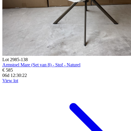
Lot 2985-138
Armstoel Mare (Set van 8) - Stof - Naturel
€ 585
06d 12:30:20
View lot