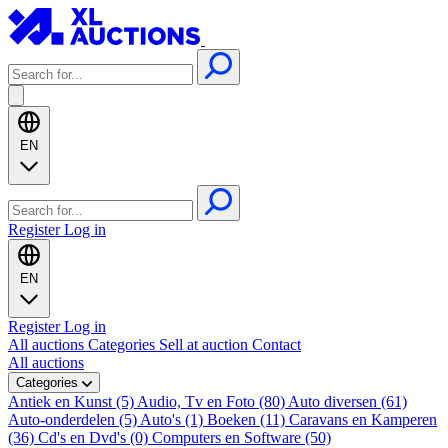
EN
Register
Log in
EN
Register
Log in
All auctions
Categories
Sell at auction
Contact
All auctions
Categories
Antiek en Kunst (5)
Audio, Tv en Foto (80)
Auto diversen (61)
Auto-onderdelen (5)
Auto's (1)
Boeken (11)
Caravans en Kamperen
(36)
Cd's en Dvd's (0)
Computers en Software (50)