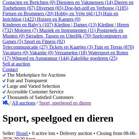
Contacten en Berichten (0)
Diensten en Vakmensen (14)
Dieren en
Toebehoren (67)
Diversen (65)
Doe-het-zelf en Verbouw (1185)
Fietsen en Brommers (20)
Hobby en Vrije tijd (13)
Huis en
Inrichting (1422)
Huizen en Kamers (0)
Kinderen en Baby's (107)
Kleding | Dames (13)
Kleding | Heren
(732)
Motoren (7)
Muziek en Instrumenten (11)
Postzegels en
Munten (0)
Sieraden, Tassen en Uiterlijk (70)
Spelcomputers en
Games (5)
Sport en Fitness (92)
Telecommunicatie (27)
Tickets en Kaartjes (3)
Tuin en Terras (870)
Vacatures (0)
Vakantie (0)
Verzamelen (18)
Watersport en Boten
(17)
Witgoed en Apparatuur (144)
Zakelijke goederen (25)
Sell at auction
Contact
The Marketplace for Auctions
Fair and Transparent
Large and Varied Selection
Accessible Customer Service
Thousands of Satisfied Customers
/
All auctions
/
Sport, speelgoed en dieren
Sport, speelgoed en dieren
Seller:
Hosel
•
0 active lots
•
Delivery auction
• Closing from
08-06-
2026 20:30 hour