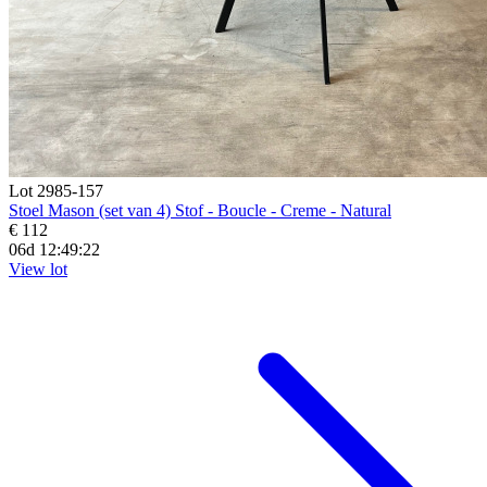
Lot 2985-157
Stoel Mason (set van 4) Stof - Boucle - Creme - Natural
€ 112
06d 12:49:20
View lot