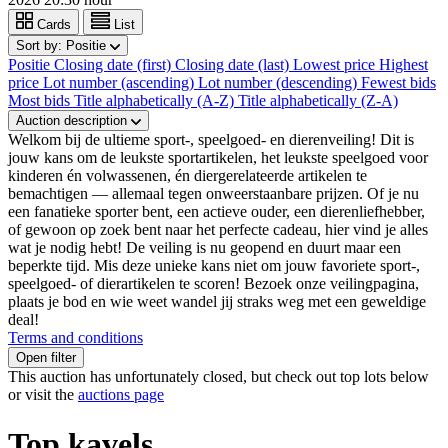
Cards
List
Sort by:
Positie
Positie
Closing date (first)
Closing date (last)
Lowest price
Highest
price
Lot number (ascending)
Lot number (descending)
Fewest bids
Most bids
Title alphabetically (A-Z)
Title alphabetically (Z-A)
Auction description
Welkom bij de ultieme sport-, speelgoed- en dierenveiling! Dit is
jouw kans om de leukste sportartikelen, het leukste speelgoed voor
kinderen én volwassenen, én diergerelateerde artikelen te
bemachtigen — allemaal tegen onweerstaanbare prijzen. Of je nu
een fanatieke sporter bent, een actieve ouder, een dierenliefhebber,
of gewoon op zoek bent naar het perfecte cadeau, hier vind je alles
wat je nodig hebt! De veiling is nu geopend en duurt maar een
beperkte tijd. Mis deze unieke kans niet om jouw favoriete sport-,
speelgoed- of dierartikelen te scoren! Bezoek onze veilingpagina,
plaats je bod en wie weet wandel jij straks weg met een geweldige
deal!
Terms and conditions
Open filter
This auction has unfortunately closed, but check out top lots below
or visit the
auctions page
Top kavels