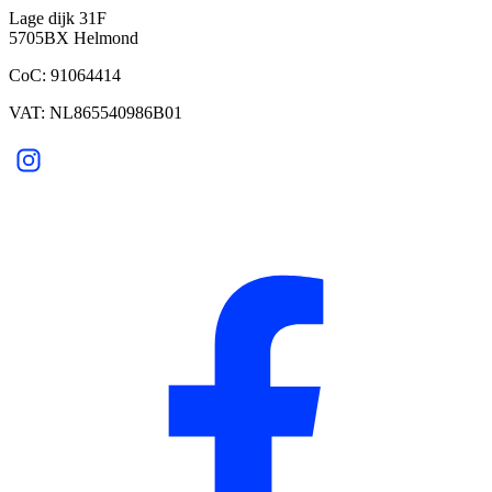
Lage dijk 31F
5705BX Helmond
CoC: 91064414
VAT: NL865540986B01