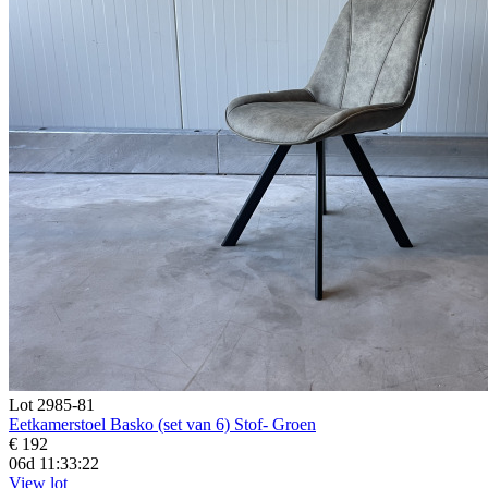
Lot 2985-81
Eetkamerstoel Basko (set van 6) Stof- Groen
€ 192
06d 11:33:20
View lot