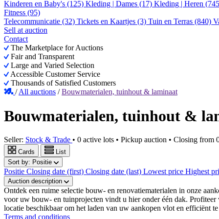
Kinderen en Baby's (125)
Kleding | Dames (17)
Kleding | Heren (74
Fitness (95)
Telecommunicatie (32)
Tickets en Kaartjes (3)
Tuin en Terras (840)
V
Sell at auction
Contact
The Marketplace for Auctions
Fair and Transparent
Large and Varied Selection
Accessible Customer Service
Thousands of Satisfied Customers
/
All auctions
/
Bouwmaterialen, tuinhout & laminaat
Bouwmaterialen, tuinhout & la
Seller:
Stock & Trade
•
0 active lots
•
Pickup auction
• Closing from
Cards
List
Sort by:
Positie
Positie
Closing date (first)
Closing date (last)
Lowest price
Highest pr
Auction description
Ontdek een ruime selectie bouw- en renovatiematerialen in onze aanko
voor uw bouw- en tuinprojecten vindt u hier onder één dak. Profiteer 
locatie beschikbaar om het laden van uw aankopen vlot en efficiënt te
Terms and conditions