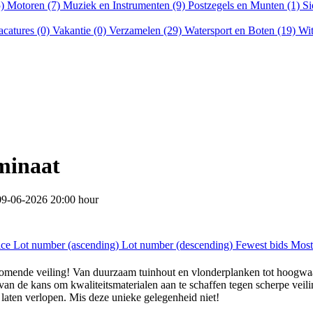
5)
Motoren (7)
Muziek en Instrumenten (9)
Postzegels en Munten (1)
Si
acatures (0)
Vakantie (0)
Verzamelen (29)
Watersport en Boten (19)
Wit
minaat
09-06-2026 20:00 hour
ice
Lot number (ascending)
Lot number (descending)
Fewest bids
Most
mende veiling! Van duurzaam tuinhout en vlonderplanken tot hoogwaardig
van de kans om kwaliteitsmaterialen aan te schaffen tegen scherpe veili
 laten verlopen. Mis deze unieke gelegenheid niet!