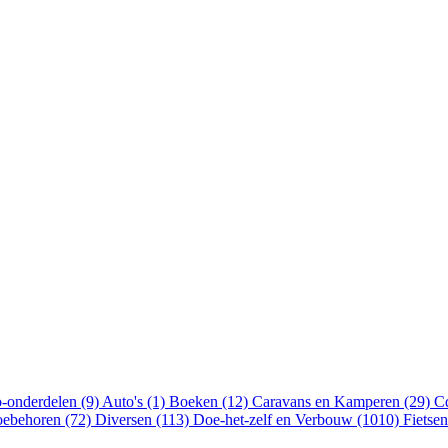
-onderdelen (9)
Auto's (1)
Boeken (12)
Caravans en Kamperen (29)
Cd
oebehoren (72)
Diversen (113)
Doe-het-zelf en Verbouw (1010)
Fietse