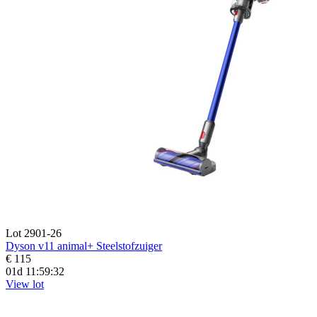
Lot 2901-26
Dyson v11 animal+ Steelstofzuiger
€ 115
01d 11:59:30
View lot