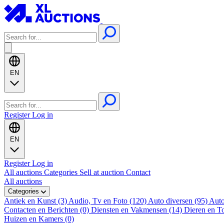
EN
Register
Log in
EN
Register
Log in
All auctions
Categories
Sell at auction
Contact
All auctions
Categories
Antiek en Kunst (3)
Audio, Tv en Foto (120)
Auto diversen (95)
Auto
Contacten en Berichten (0)
Diensten en Vakmensen (14)
Dieren en T
Huizen en Kamers (0)