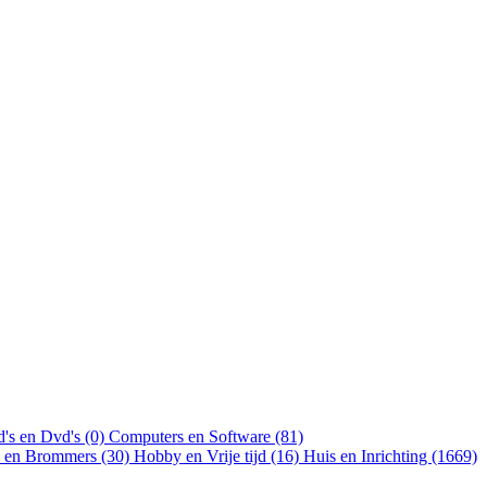
's en Dvd's (0)
Computers en Software (81)
n en Brommers (30)
Hobby en Vrije tijd (16)
Huis en Inrichting (1669)