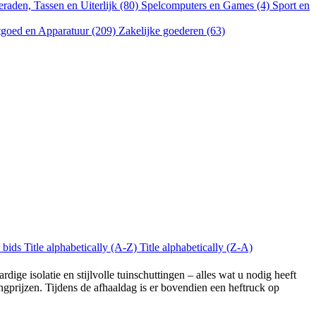
eraden, Tassen en Uiterlijk (80)
Spelcomputers en Games (4)
Sport en
goed en Apparatuur (209)
Zakelijke goederen (63)
 bids
Title alphabetically (A-Z)
Title alphabetically (Z-A)
e isolatie en stijlvolle tuinschuttingen – alles wat u nodig heeft
ngprijzen. Tijdens de afhaaldag is er bovendien een heftruck op