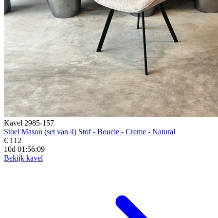
Kavel 2985-157
Stoel Mason (set van 4) Stof - Boucle - Creme - Natural
€ 112
10d 01:56:07
Bekijk kavel