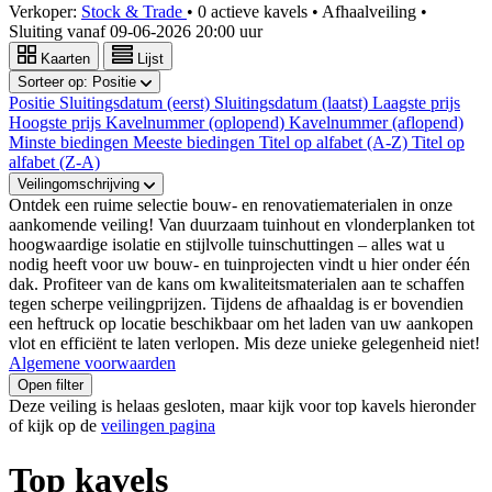
Verkoper:
Stock & Trade
•
0 actieve kavels
•
Afhaalveiling
•
Sluiting vanaf
09-06-2026 20:00 uur
Kaarten
Lijst
Sorteer op:
Positie
Positie
Sluitingsdatum (eerst)
Sluitingsdatum (laatst)
Laagste prijs
Hoogste prijs
Kavelnummer (oplopend)
Kavelnummer (aflopend)
Minste biedingen
Meeste biedingen
Titel op alfabet (A-Z)
Titel op
alfabet (Z-A)
Veilingomschrijving
Ontdek een ruime selectie bouw- en renovatiematerialen in onze
aankomende veiling! Van duurzaam tuinhout en vlonderplanken tot
hoogwaardige isolatie en stijlvolle tuinschuttingen – alles wat u
nodig heeft voor uw bouw- en tuinprojecten vindt u hier onder één
dak. Profiteer van de kans om kwaliteitsmaterialen aan te schaffen
tegen scherpe veilingprijzen. Tijdens de afhaaldag is er bovendien
een heftruck op locatie beschikbaar om het laden van uw aankopen
vlot en efficiënt te laten verlopen. Mis deze unieke gelegenheid niet!
Algemene voorwaarden
Open filter
Deze veiling is helaas gesloten, maar kijk voor top kavels hieronder
of kijk op de
veilingen pagina
Top kavels