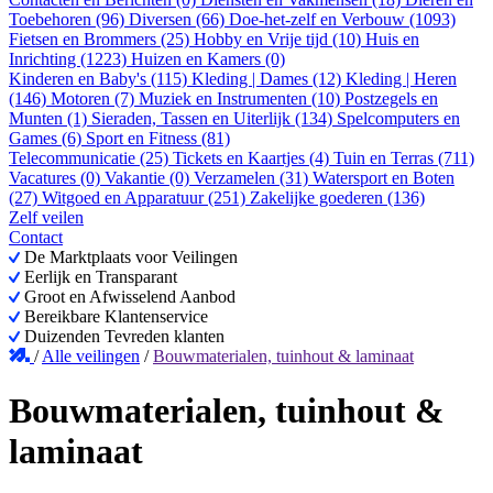
Toebehoren (96)
Diversen (66)
Doe-het-zelf en Verbouw (1093)
Fietsen en Brommers (25)
Hobby en Vrije tijd (10)
Huis en
Inrichting (1223)
Huizen en Kamers (0)
Kinderen en Baby's (115)
Kleding | Dames (12)
Kleding | Heren
(146)
Motoren (7)
Muziek en Instrumenten (10)
Postzegels en
Munten (1)
Sieraden, Tassen en Uiterlijk (134)
Spelcomputers en
Games (6)
Sport en Fitness (81)
Telecommunicatie (25)
Tickets en Kaartjes (4)
Tuin en Terras (711)
Vacatures (0)
Vakantie (0)
Verzamelen (31)
Watersport en Boten
(27)
Witgoed en Apparatuur (251)
Zakelijke goederen (136)
Zelf veilen
Contact
De Marktplaats voor Veilingen
Eerlijk en Transparant
Groot en Afwisselend Aanbod
Bereikbare Klantenservice
Duizenden Tevreden klanten
/
Alle veilingen
/
Bouwmaterialen, tuinhout & laminaat
Bouwmaterialen, tuinhout &
laminaat