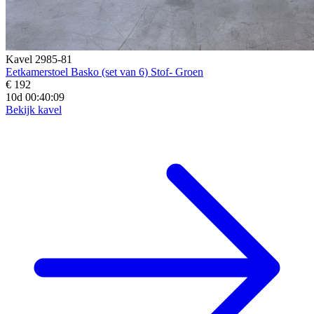
Kavel 2985-81
Eetkamerstoel Basko (set van 6) Stof- Groen
€ 192
10d 00:40:07
Bekijk kavel