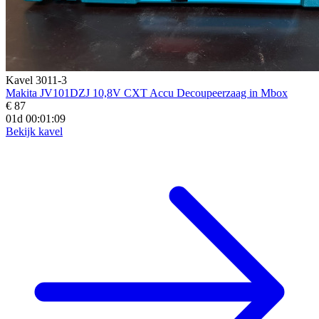
Kavel 3011-3
Makita JV101DZJ 10,8V CXT Accu Decoupeerzaag in Mbox
€ 87
01d 00:01:07
Bekijk kavel