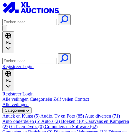
NL
Registreer
Login
NL
Registreer
Login
Alle veilingen
Categorieën
Zelf veilen
Contact
Alle veilingen
Categorieën
Antiek en Kunst (5)
Audio, Tv en Foto (85)
Auto diversen (71)
Auto-onderdelen (5)
Auto's (2)
Boeken (10)
Caravans en Kamperen
(27)
Cd's en Dvd's (0)
Computers en Software (62)
Contacten en Berichten (0)
Diensten en Vakmensen (18)
Dieren en