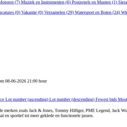
Motoren (7)
Muziek en Instrumenten (6)
Postzegels en Munten (1)
Sier
acatures (0)
Vakantie (0)
Verzamelen (29)
Watersport en Boten (24)
Wit
rom
08-06-2026 21:00 hour
ice
Lot number (ascending)
Lot number (descending)
Fewest bids
Most
ende merken zoals Jack & Jones, Tommy Hilfiger, PME Legend, Jack Wol
al en sportief tot meer geklede en functionele jassen.