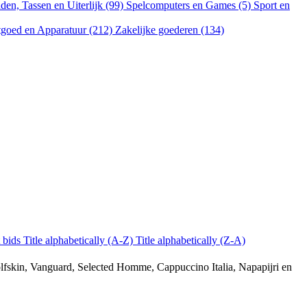
aden, Tassen en Uiterlijk (99)
Spelcomputers en Games (5)
Sport en
goed en Apparatuur (212)
Zakelijke goederen (134)
 bids
Title alphabetically (A-Z)
Title alphabetically (Z-A)
fskin, Vanguard, Selected Homme, Cappuccino Italia, Napapijri en