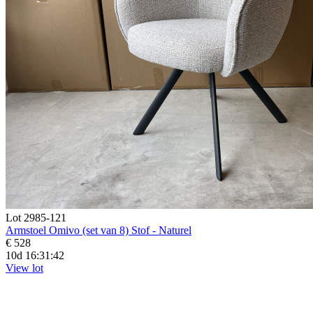
Lot 2985-121
Armstoel Omivo (set van 8) Stof - Naturel
€ 528
10d 16:31:41
View lot