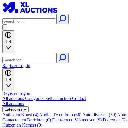
EN
Register
Log in
EN
Register
Log in
All auctions
Categories
Sell at auction
Contact
All auctions
Categories
Antiek en Kunst (4)
Audio, Tv en Foto (66)
Auto diversen (59)
Auto-
Contacten en Berichten (0)
Diensten en Vakmensen (9)
Dieren en To
Huizen en Kamers (0)