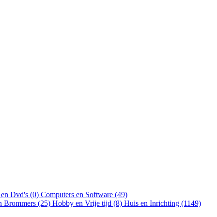
 en Dvd's (0)
Computers en Software (49)
en Brommers (25)
Hobby en Vrije tijd (8)
Huis en Inrichting (1149)