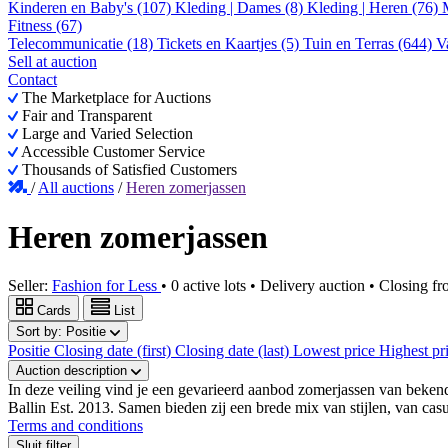
Kinderen en Baby's (107)
Kleding | Dames (8)
Kleding | Heren (76)
Fitness (67)
Telecommunicatie (18)
Tickets en Kaartjes (5)
Tuin en Terras (644)
V
Sell at auction
Contact
The Marketplace for Auctions
Fair and Transparent
Large and Varied Selection
Accessible Customer Service
Thousands of Satisfied Customers
/
All auctions
/
Heren zomerjassen
Heren zomerjassen
Seller:
Fashion for Less
•
0 active lots
•
Delivery auction
• Closing f
Cards
List
Sort by:
Positie
Positie
Closing date (first)
Closing date (last)
Lowest price
Highest pr
Auction description
In deze veiling vind je een gevarieerd aanbod zomerjassen van bek
Ballin Est. 2013. Samen bieden zij een brede mix van stijlen, van casu
Terms and conditions
Sluit filter