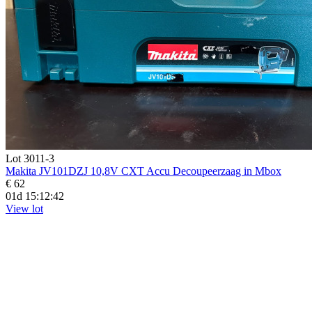
Lot 3011-3
Makita JV101DZJ 10,8V CXT Accu Decoupeerzaag in Mbox
€ 62
01d 15:12:41
View lot