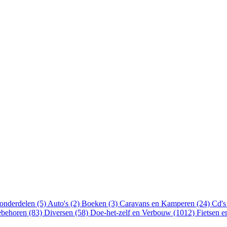
onderdelen (5)
Auto's (2)
Boeken (3)
Caravans en Kamperen (24)
Cd's
ebehoren (83)
Diversen (58)
Doe-het-zelf en Verbouw (1012)
Fietsen 