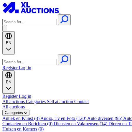
EN
Register
Log in
EN
Register
Log in
All auctions
Categories
Sell at auction
Contact
All auctions
Categories
Antiek en Kunst (3)
Audio, Tv en Foto (120)
Auto diversen (95)
Auto
Contacten en Berichten (0)
Diensten en Vakmensen (14)
Dieren en T
Huizen en Kamers (0)