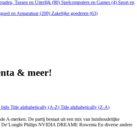
eraden, Tassen en Uiterlijk (80)
Spelcomputers en Games (4)
Sport en
goed en Apparatuur (209)
Zakelijke goederen (63)
nta & meer!
 bids
Title alphabetically (A-Z)
Title alphabetically (Z-A)
A-merken. De partij bestaat uit een mix van huishoudelijke
andere: De’Longhi Philips NVIDIA DREAME Rowenta En diverse andere