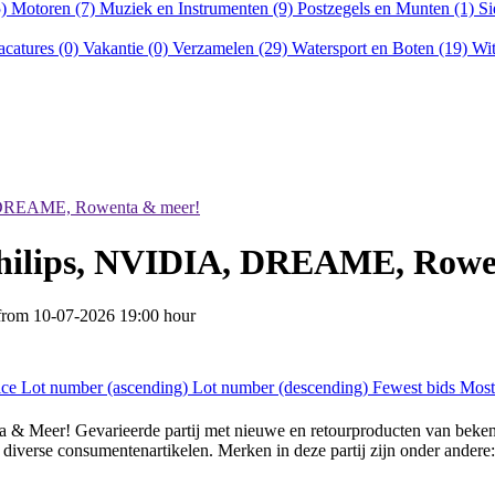
5)
Motoren (7)
Muziek en Instrumenten (9)
Postzegels en Munten (1)
Si
acatures (0)
Vakantie (0)
Verzamelen (29)
Watersport en Boten (19)
Wit
, DREAME, Rowenta & meer!
Philips, NVIDIA, DREAME, Rowe
 from
10-07-2026 19:00 hour
ice
Lot number (ascending)
Lot number (descending)
Fewest bids
Most
eer! Gevarieerde partij met nieuwe en retourproducten van bekende 
 en diverse consumentenartikelen. Merken in deze partij zijn onder 