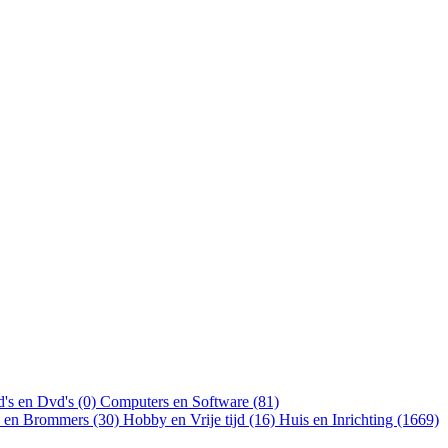
's en Dvd's (0)
Computers en Software (81)
n en Brommers (30)
Hobby en Vrije tijd (16)
Huis en Inrichting (1669)