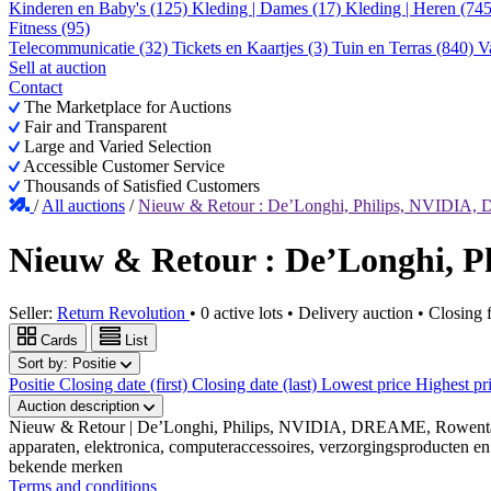
Kinderen en Baby's (125)
Kleding | Dames (17)
Kleding | Heren (74
Fitness (95)
Telecommunicatie (32)
Tickets en Kaartjes (3)
Tuin en Terras (840)
V
Sell at auction
Contact
The Marketplace for Auctions
Fair and Transparent
Large and Varied Selection
Accessible Customer Service
Thousands of Satisfied Customers
/
All auctions
/
Nieuw & Retour : De’Longhi, Philips, NVIDIA
Nieuw & Retour : De’Longhi, 
Seller:
Return Revolution
•
0 active lots
•
Delivery auction
• Closing
Cards
List
Sort by:
Positie
Positie
Closing date (first)
Closing date (last)
Lowest price
Highest pr
Auction description
Nieuw & Retour | De’Longhi, Philips, NVIDIA, DREAME, Rowenta & M
apparaten, elektronica, computeraccessoires, verzorgingsproducten
bekende merken
Terms and conditions