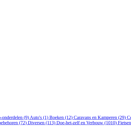
-onderdelen (9)
Auto's (1)
Boeken (12)
Caravans en Kamperen (29)
Cd
oebehoren (72)
Diversen (113)
Doe-het-zelf en Verbouw (1010)
Fietse