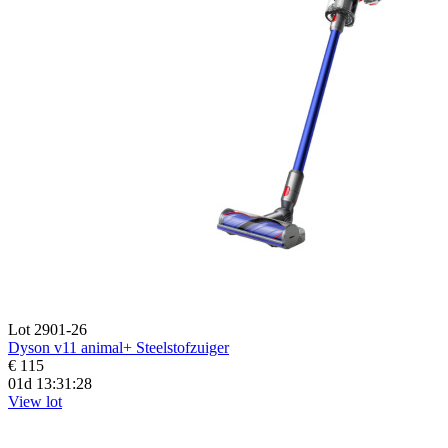
Lot 2901-26
Dyson v11 animal+ Steelstofzuiger
€ 115
01d 13:31:27
View lot