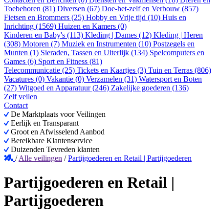
Toebehoren (81)
Diversen (67)
Doe-het-zelf en Verbouw (857)
Fietsen en Brommers (25)
Hobby en Vrije tijd (10)
Huis en
Inrichting (1569)
Huizen en Kamers (0)
Kinderen en Baby's (113)
Kleding | Dames (12)
Kleding | Heren
(308)
Motoren (7)
Muziek en Instrumenten (10)
Postzegels en
Munten (1)
Sieraden, Tassen en Uiterlijk (134)
Spelcomputers en
Games (6)
Sport en Fitness (81)
Telecommunicatie (25)
Tickets en Kaartjes (3)
Tuin en Terras (806)
Vacatures (0)
Vakantie (0)
Verzamelen (31)
Watersport en Boten
(27)
Witgoed en Apparatuur (246)
Zakelijke goederen (136)
Zelf veilen
Contact
De Marktplaats voor Veilingen
Eerlijk en Transparant
Groot en Afwisselend Aanbod
Bereikbare Klantenservice
Duizenden Tevreden klanten
/
Alle veilingen
/
Partijgoederen en Retail | Partijgoederen
Partijgoederen en Retail |
Partijgoederen