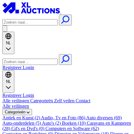
NL
Registreer
Login
NL
Registreer
Login
Alle veilingen
Categorieën
Zelf veilen
Contact
Alle veilingen
Categorieën
Antiek en Kunst (2)
Audio, Tv en Foto (86)
Auto diversen (69)
Auto-onderdelen (5)
Auto's (2)
Boeken (10)
Caravans en Kamperen
(28)
Cd's en Dvd's (0)
Computers en Software (62)
Contacten en Berichten (0)
Diensten en Vakmensen (18)
Dieren en