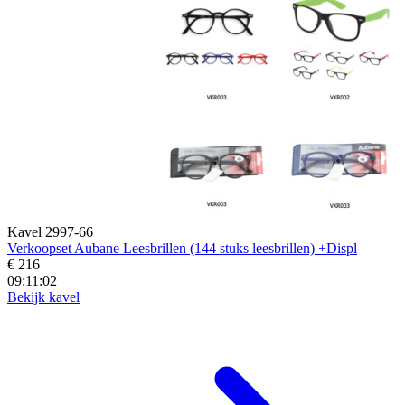
Kavel 2997-66
Verkoopset Aubane Leesbrillen (144 stuks leesbrillen) +Displ
€ 216
09:11:00
Bekijk kavel