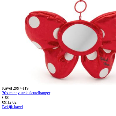
Kavel 2997-119
30x minny strik sleutelhanger
€ 90
09:12:00
Bekijk kavel