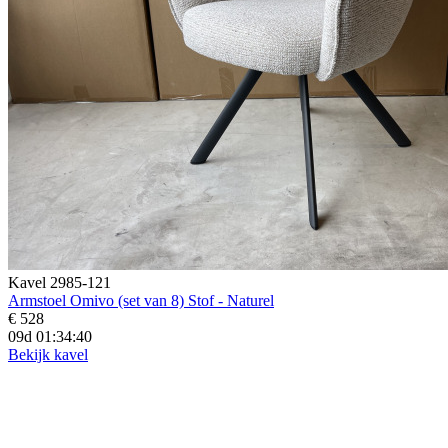
Kavel 2985-121
Armstoel Omivo (set van 8) Stof - Naturel
€ 528
09d 01:34:39
Bekijk kavel