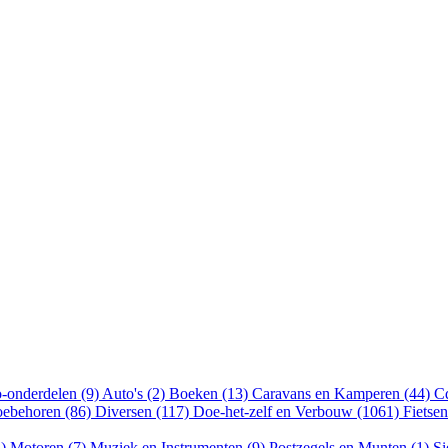
-onderdelen (9)
Auto's (2)
Boeken (13)
Caravans en Kamperen (44)
Cd
oebehoren (86)
Diversen (117)
Doe-het-zelf en Verbouw (1061)
Fietse
3)
Motoren (7)
Muziek en Instrumenten (9)
Postzegels en Munten (1)
Si