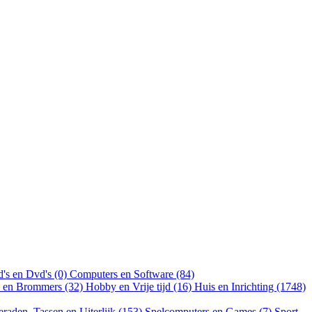
's en Dvd's (0)
Computers en Software (84)
n en Brommers (32)
Hobby en Vrije tijd (16)
Huis en Inrichting (1748)
eraden, Tassen en Uiterlijk (153)
Spelcomputers en Games (7)
Sport