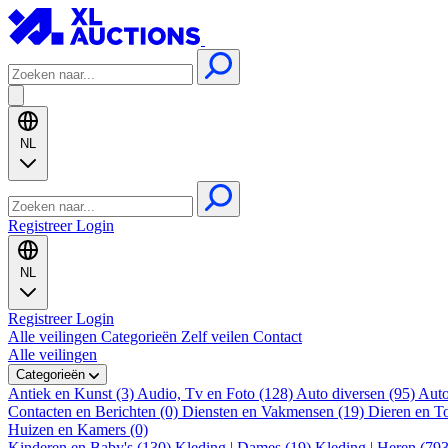
NL
Registreer
Login
NL
Registreer
Login
Alle veilingen
Categorieën
Zelf veilen
Contact
Alle veilingen
Categorieën
Antiek en Kunst (3)
Audio, Tv en Foto (128)
Auto diversen (95)
Auto
Contacten en Berichten (0)
Diensten en Vakmensen (19)
Dieren en T
Huizen en Kamers (0)
Kinderen en Baby's (130)
Kleding | Dames (19)
Kleding | Heren (79