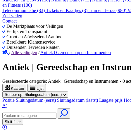
en Fitness (106)
Telecommunicatie (33)
Tickets en Kaartjes (3)
Tuin en Terras (980)
V
Zelf veilen
Contact
De Marktplaats voor Veilingen
Eerlijk en Transparant
Groot en Afwisselend Aanbod
Bereikbare Klantenservice
Duizenden Tevreden klanten
/
Alle veilingen
/
Antiek | Gereedschap en Instrumenten
Antiek | Gereedschap en Instru
Geselecteerde categorie:
Antiek | Gereedschap en Instrumenten
•
0 ac
Kaarten
Lijst
Sorteer op:
Sluitingsdatum (eerst)
Positie
Sluitingsdatum (eerst)
Sluitingsdatum (laatst)
Laagste prijs
Hoo
A)
Sluit filter