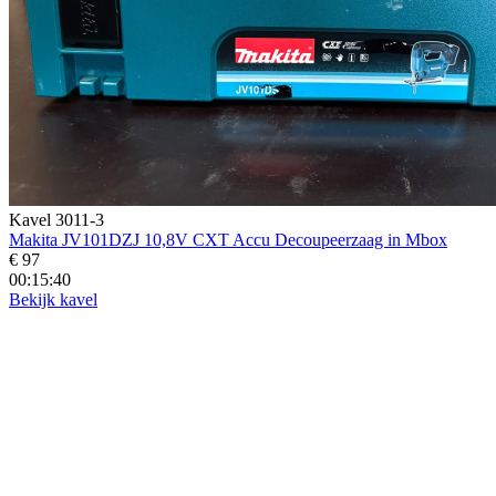
Kavel 3011-3
Makita JV101DZJ 10,8V CXT Accu Decoupeerzaag in Mbox
€ 97
00:15:39
Bekijk kavel