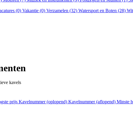
acatures (0)
Vakantie (0)
Verzamelen (32)
Watersport en Boten (28)
Wit
menten
tieve kavels
gste prijs
Kavelnummer (oplopend)
Kavelnummer (aflopend)
Minste 