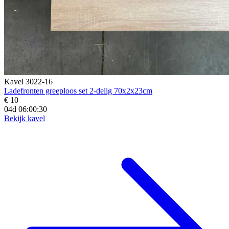
Kavel 3022-16
Ladefronten greeploos set 2-delig 70x2x23cm
€ 10
04d 06:00:28
Bekijk kavel