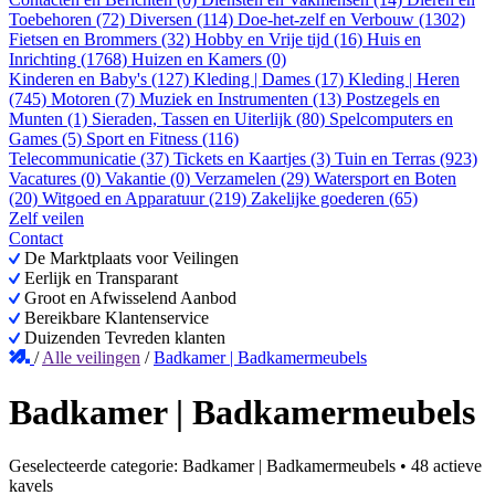
Toebehoren (72)
Diversen (114)
Doe-het-zelf en Verbouw (1302)
Fietsen en Brommers (32)
Hobby en Vrije tijd (16)
Huis en
Inrichting (1768)
Huizen en Kamers (0)
Kinderen en Baby's (127)
Kleding | Dames (17)
Kleding | Heren
(745)
Motoren (7)
Muziek en Instrumenten (13)
Postzegels en
Munten (1)
Sieraden, Tassen en Uiterlijk (80)
Spelcomputers en
Games (5)
Sport en Fitness (116)
Telecommunicatie (37)
Tickets en Kaartjes (3)
Tuin en Terras (923)
Vacatures (0)
Vakantie (0)
Verzamelen (29)
Watersport en Boten
(20)
Witgoed en Apparatuur (219)
Zakelijke goederen (65)
Zelf veilen
Contact
De Marktplaats voor Veilingen
Eerlijk en Transparant
Groot en Afwisselend Aanbod
Bereikbare Klantenservice
Duizenden Tevreden klanten
/
Alle veilingen
/
Badkamer | Badkamermeubels
Badkamer | Badkamermeubels
Geselecteerde categorie:
Badkamer | Badkamermeubels
•
48 actieve
kavels