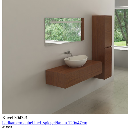
Kavel 3043-3
badkamermeubel incl. spiegel/kraan 120x47cm
€ 595