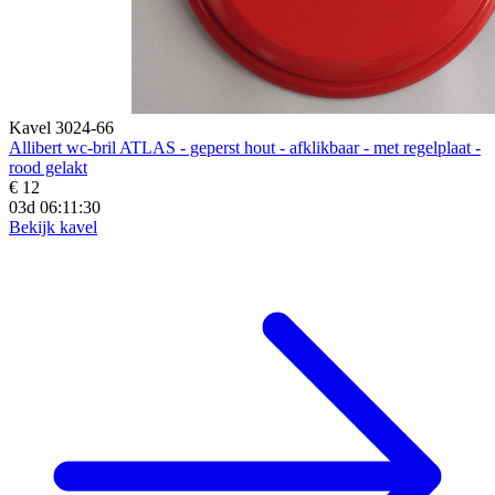
Kavel 3024-66
Allibert wc-bril ATLAS - geperst hout - afklikbaar - met regelplaat -
rood gelakt
€ 12
03d 06:11:28
Bekijk kavel