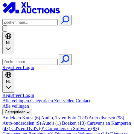
NL
Registreer
Login
NL
Registreer
Login
Alle veilingen
Categorieën
Zelf veilen
Contact
Alle veilingen
Categorieën
Antiek en Kunst (6)
Audio, Tv en Foto (123)
Auto diversen (98)
Auto-onderdelen (9)
Auto's (1)
Boeken (13)
Caravans en Kamperen
(43)
Cd's en Dvd's (0)
Computers en Software (83)
Contacten en Berichten (0)
Diensten en Vakmensen (14)
Dieren en