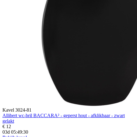
Kavel 3024-81
Allibert wc-bril BACCARA² - geperst hout - afklikbaar - zwart
gelakt
€ 12
03d 05:49:28