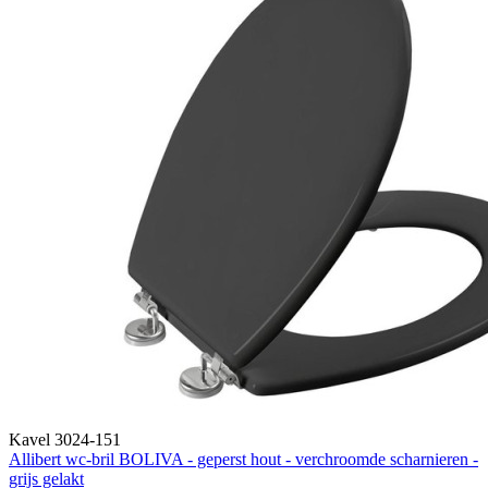
Kavel 3024-151
Allibert wc-bril BOLIVA - geperst hout - verchroomde scharnieren -
grijs gelakt