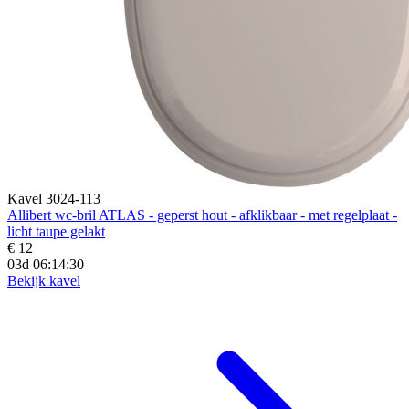
Kavel 3024-113
Allibert wc-bril ATLAS - geperst hout - afklikbaar - met regelplaat -
licht taupe gelakt
€ 12
03d 06:14:28
Bekijk kavel