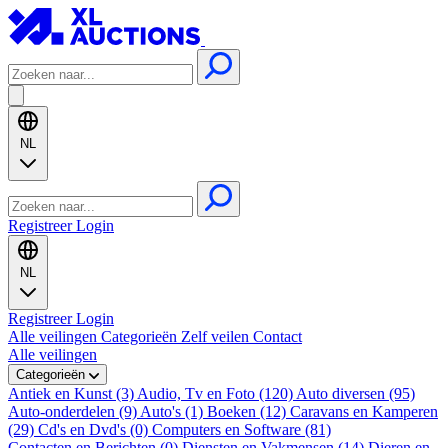
NL
Registreer
Login
NL
Registreer
Login
Alle veilingen
Categorieën
Zelf veilen
Contact
Alle veilingen
Categorieën
Antiek en Kunst (3)
Audio, Tv en Foto (120)
Auto diversen (95)
Auto-onderdelen (9)
Auto's (1)
Boeken (12)
Caravans en Kamperen
(29)
Cd's en Dvd's (0)
Computers en Software (81)
Contacten en Berichten (0)
Diensten en Vakmensen (14)
Dieren en