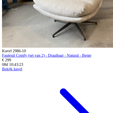
Kavel 2986-10
Fauteuil Comfy (set van 2) - Draaibaar - Natural - Beige
€ 299
08d 10:43:21
Bekijk kavel