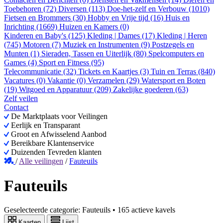
Toebehoren (72)
Diversen (113)
Doe-het-zelf en Verbouw (1010)
Fietsen en Brommers (30)
Hobby en Vrije tijd (16)
Huis en
Inrichting (1669)
Huizen en Kamers (0)
Kinderen en Baby's (125)
Kleding | Dames (17)
Kleding | Heren
(745)
Motoren (7)
Muziek en Instrumenten (9)
Postzegels en
Munten (1)
Sieraden, Tassen en Uiterlijk (80)
Spelcomputers en
Games (4)
Sport en Fitness (95)
Telecommunicatie (32)
Tickets en Kaartjes (3)
Tuin en Terras (840)
Vacatures (0)
Vakantie (0)
Verzamelen (29)
Watersport en Boten
(19)
Witgoed en Apparatuur (209)
Zakelijke goederen (63)
Zelf veilen
Contact
De Marktplaats voor Veilingen
Eerlijk en Transparant
Groot en Afwisselend Aanbod
Bereikbare Klantenservice
Duizenden Tevreden klanten
/
Alle veilingen
/
Fauteuils
Fauteuils
Geselecteerde categorie:
Fauteuils
•
165 actieve kavels
Kaarten
Lijst