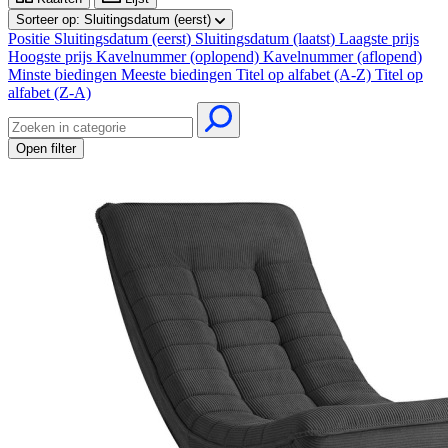
Sorteer op:
Sluitingsdatum (eerst)
Positie
Sluitingsdatum (eerst)
Sluitingsdatum (laatst)
Laagste prijs
Hoogste prijs
Kavelnummer (oplopend)
Kavelnummer (aflopend)
Minste biedingen
Meeste biedingen
Titel op alfabet (A-Z)
Titel op
alfabet (Z-A)
Open filter