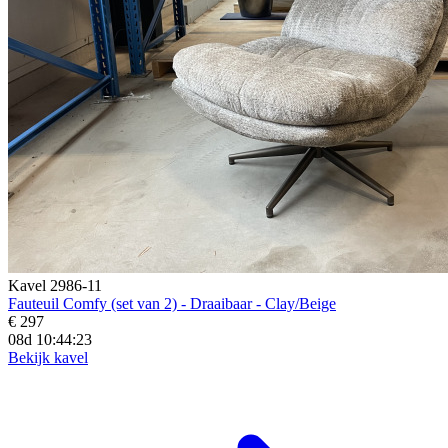
Kavel 2986-11
Fauteuil Comfy (set van 2) - Draaibaar - Clay/Beige
€ 297
08d 10:44:21
Bekijk kavel