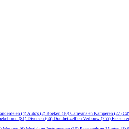
onderdelen (4)
Auto's (2)
Boeken (10)
Caravans en Kamperen (27)
Cd'
oebehoren (81)
Diversen (66)
Doe-het-zelf en Verbouw (755)
Fietsen 
8)
Motoren (6)
Muziek en Instrumenten (10)
Postzegels en Munten (1)
S