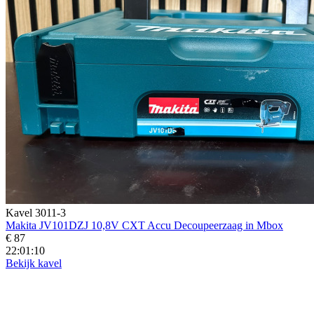
Kavel 3011-3
Makita JV101DZJ 10,8V CXT Accu Decoupeerzaag in Mbox
€ 87
22:01:09
Bekijk kavel