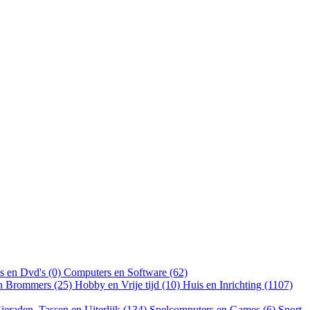
s en Dvd's (0)
Computers en Software (62)
en Brommers (25)
Hobby en Vrije tijd (10)
Huis en Inrichting (1107)
ieraden, Tassen en Uiterlijk (134)
Spelcomputers en Games (6)
Sport