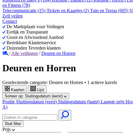
en Fitness (78)
Telecommunicatie (25)
Tickets en Kaartjes (2)
Tuin en Terras (695)
V
Zelf veilen
Contact
De Marktplaats voor Veilingen
Eerlijk en Transparant
Groot en Afwisselend Aanbod
Bereikbare Klantenservice
Duizenden Tevreden klanten
/
Alle veilingen
/
Deuren en Horren
Deuren en Horren
Geselecteerde categorie:
Deuren en Horren
•
1 actieve kavels
Kaarten
Lijst
Sorteer op:
Sluitingsdatum (eerst)
Positie
Sluitingsdatum (eerst)
Sluitingsdatum (laatst)
Laagste prijs
Hoo
A)
Sluit filter
Prijs