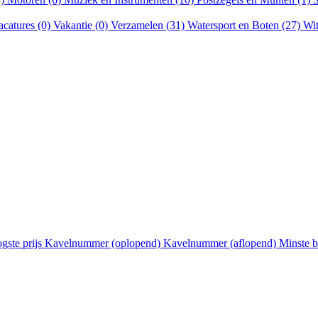
acatures (0)
Vakantie (0)
Verzamelen (31)
Watersport en Boten (27)
Wit
gste prijs
Kavelnummer (oplopend)
Kavelnummer (aflopend)
Minste 