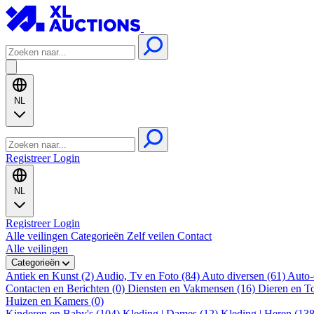
NL
Registreer
Login
NL
Registreer
Login
Alle veilingen
Categorieën
Zelf veilen
Contact
Alle veilingen
Categorieën
Antiek en Kunst (2)
Audio, Tv en Foto (84)
Auto diversen (61)
Auto-
Contacten en Berichten (0)
Diensten en Vakmensen (16)
Dieren en T
Huizen en Kamers (0)
Kinderen en Baby's (104)
Kleding | Dames (12)
Kleding | Heren (13