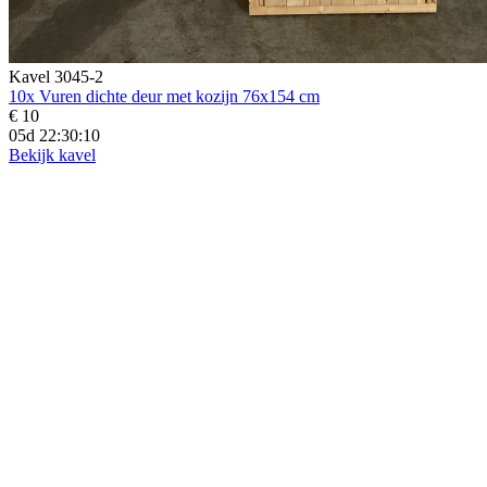
Kavel 3045-2
10x Vuren dichte deur met kozijn 76x154 cm
€ 10
05d 22:30:09
Bekijk kavel